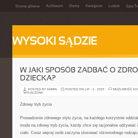
Archiwum
Domy
Kategorie
Ludzie
Strona główna
Spis Tr
WYSOKI SĄDZIE
W JAKI SPOSÓB ZADBAĆ O ZDR
DZIECKA?
POSTED BY ADMIN
POSTED ON LIP - 2 - 2025
MOŻLIWOŚĆ K
WYŁĄCZONA
Zdrowy tryb życia
Prowadzenie zdrowego stylu życia, na każdego korzystnie oddział
moda na zdrowy tryb życia, każdy chce się racjonalnie odżywiać 
ciało. Coraz więcej osób zaczyna stosować różnorodnego rodzaju d