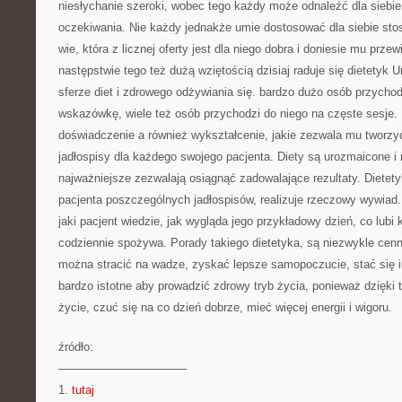
niesłychanie szeroki, wobec tego każdy może odnaleźć dla siebie d
oczekiwania. Nie każdy jednakże umie dostosować dla siebie sto
wie, która z licznej oferty jest dla niego dobra i doniesie mu prze
następstwie tego też dużą wziętością dzisiaj raduje się dietetyk U
sferze diet i zdrowego odżywiania się. bardzo dużo osób przycho
wskazówkę, wiele też osób przychodzi do niego na częste sesje.
doświadczenie a również wykształcenie, jakie zezwala mu tworzy
jadłospisy dla każdego swojego pacjenta. Diety są urozmaicone i
najważniejsze zezwalają osiągnąć zadowalające rezultaty. Dietet
pacjenta poszczególnych jadłospisów, realizuje rzeczowy wywiad.
jaki pacjent wiedzie, jak wygląda jego przykładowy dzień, co lubi
codziennie spożywa. Porady takiego dietetyka, są niezwykle cen
można stracić na wadze, zyskać lepsze samopoczucie, stać się 
bardzo istotne aby prowadzić zdrowy tryb życia, ponieważ dzięk
życie, czuć się na co dzień dobrze, mieć więcej energii i wigoru.
źródło:
———————————
1.
tutaj