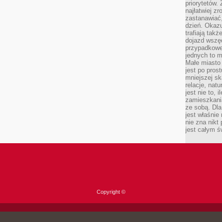
priorytetów.
najłatwiej z
zastanawiać,
dzień. Okazu
trafiają takż
dojazd wszę
przypadkowe
jednych to m
Małe miasto 
jest po pros
mniejszej sk
relacje, nat
jest nie to, 
zamieszkani
ze sobą. Dla
jest właśnie
nie zna nikt
jest całym ś
Copyright ©