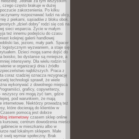
 niedzielę. Jednak za tym wszystkim
ś, czego często brakuje w dużej
 poczucie zakorzenienia. Po kilku
zaczynamy rozpoznawać ludzi na ulicy,
ię z piekarni, sąsiadów z bloku obok.
rostych „dzień dobry” rodzi się coś na
lnej sieci wsparcia. Życie w małym
yja też innemu podejściu do czasu
iast kolejnej galerii handlowej
bliski las, jezioro, mały park. Spacer
ć logistycznym wyzwaniem, a staje się
rytuałem. Dzieci mogą same dojść do
a boisko, bo dystanse są mniejsze, a
 mniej intensywny. Dla wielu rodzin to
wienie w organizacji dnia i źródło
zpieczeństwo najbliższych. Praca z
ta coraz rzadziej oznacza rezygnację
zwój technologii sprawił, że wiele
żna wykonywać z dowolnego miejsca
Programiści, graficy, copywriterzy,
 – wszyscy oni mogą żyć tam, gdzie
jlepiej, pod warunkiem, że mają
ze internetowe. Niektórzy prowadzą też
esy, które docierają do klientów w
. Czasem pomocą jest dobrze
blog internetowy
czasem sklep online
ma kursowa; centrum dowodzenia mieści
 gabinecie w mieszkaniu albo w
iurze nad lokalnym sklepem. Małe
eż swój wymiar społeczny. Brak