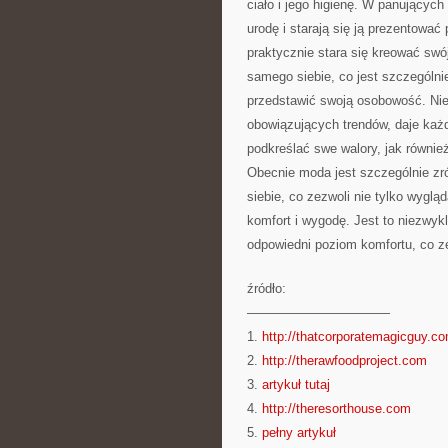
ciało i jego higienę. W panujących
urodę i starają się ją prezentowa
praktycznie stara się kreować swó
samego siebie, co jest szczególnie
przedstawić swoją osobowość. Nie
obowiązujących trendów, daje każ
podkreślać swe walory, jak równi
Obecnie moda jest szczególnie zr
siebie, co zezwoli nie tylko wyglą
komfort i wygodę. Jest to niezwykl
odpowiedni poziom komfortu, co ze
źródło:
———————————
1.
http://thatcorporatemagicguy.c
2.
http://therawfoodproject.com
3.
artykuł tutaj
4.
http://theresorthouse.com
5.
pełny artykuł