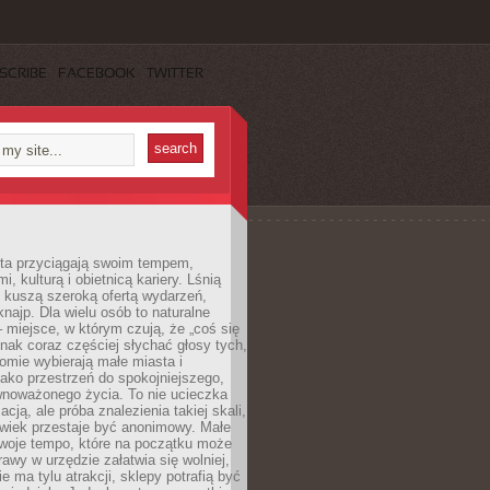
SCRIBE
FACEBOOK
TWITTER
sta przyciągają swoim tempem,
, kulturą i obietnicą kariery. Lśnią
 kuszą szeroką ofertą wydarzeń,
 knajp. Dla wielu osób to naturalne
 miejsce, w którym czują, że „coś się
ednak coraz częściej słychać głosy tych,
omie wybierają małe miasta i
ako przestrzeń do spokojniejszego,
wnoważonego życia. To nie ucieczka
acją, ale próba znalezienia takiej skali,
owiek przestaje być anonimowy. Małe
woje tempo, które na początku może
rawy w urzędzie załatwia się wolniej,
e ma tylu atrakcji, sklepy potrafią być