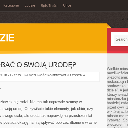
Kategorie
Ludzie
Ulice
Spis Treści
SUB
ZIE
DBAĆ O SWOJĄ URODĘ?
Wielkie mia
możliwościami
W
LIP - 7 - 2025
MOŻLIWOŚĆ KOMENTOWANIA
ZOSTAŁA
wieżowcami,
JAKI
restauracji i
SPOSÓB
DBAĆ
środowisko –
O
?
dzieje”. A j
SWOJĄ
URODĘ?
którzy świad
miasteczka j
 człowiek się rodzi. Nie ma tak naprawdę szansy w
bardziej zró
przed cywiliz
swoją urodę. Oczywiście takie elementy, jak ubiór, czy
w której czł
y swego ciała, ale uroda tak naprawdę na przestrzeni lat
miasto ma s
irytować. Sp
ie posiada okazję na nią wpływać poprzez dbanie o własne
wieczorem ni