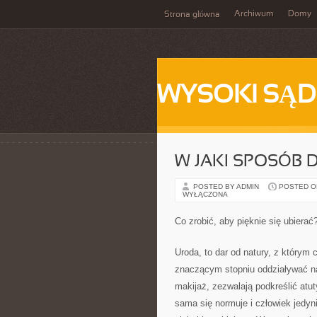
Archiwum
Domy
Strona główna
WYSOKI SĄD
W JAKI SPOSÓB 
POSTED BY ADMIN
POSTED ON 
WYŁĄCZONA
Co zrobić, aby pięknie się ubierać
Uroda, to dar od natury, z którym
znaczącym stopniu oddziaływać na 
makijaż, zezwalają podkreślić atut
sama się normuje i człowiek jedyn