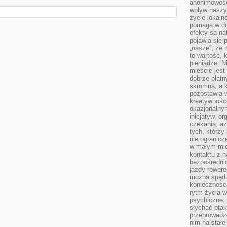
anonimowości
wpływ naszyc
życie lokaln
pomaga w do
efekty są n
pojawia się 
„nasze”, że 
to wartość, k
pieniądze. N
mieście jest
dobrze płatny
skromna, a 
pozostawia 
kreatywności
okazjonalny
inicjatyw, o
czekania, aż
tych, którzy
nie ogranicz
w małym mie
kontaktu z n
bezpośrednio
jazdy rower
można spędz
konieczności
rytm życia w
psychiczne:
słychać ptaki
przeprowadz
nim na stałe