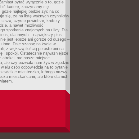
 Zamiast pytać wyłącznie o to, gdzie
robić karierę, zaczynamy się
 gdzie najlepiej będzie żyć na co
je się, że na listę ważnych czynników
e cisza, czyste powietrze, krótszy
dzie, a nawet możliwość
go spotkania znajomych na ulicy. Dla
inus, dla innych – największy plus.
nie jest lepsze ani gorsze od dużego –
tu inne. Daje szansę na życie w
ali, z większą ilością przestrzeni na
urę i spokój. Ostatecznie najważniejsze
ile atrakcji ma nasze miejsce
a, ale czy pozwala nam żyć w zgodzie
 wielu osób odpowiedzią na to pytanie
 niewielkie miasteczko, którego nazwy
 poza mieszkańcami, ale które dla nich
wiatem.