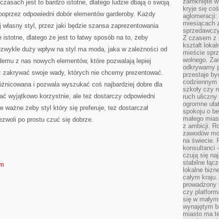
zamknięte w
 czasach jest to bardzo istotne, dlatego ludzie dbają o swoją
kryje się co
ć poprzez odpowiedni dobór elementów garderoby. Każdy
aglomeracji:
miesiącach 
j własny styl, przez jaki będzie szansa zaprezentowania
sprzedawczyn
 istotne, dlatego że jest to łatwy sposób na to, żeby
Z czasem z p
kształt loka
zwykle duży wpływ na styl ma moda, jaka w zależności od
mieście sprz
wolnego. Zam
demu z nas nowych elementów, które pozwalają lepiej
odkrywamy po
eż zakrywać swoje wady, których nie chcemy prezentować.
przestaje by
codziennym 
óżnicowana i pozwala wyszukać coś najbardziej dobre dla
szkoły czy n
dać wyjątkowo korzystnie, ale też dostarczy odpowiedni
ruch uliczny
ogromne ułat
e ważne żeby styl który się preferuje, też dostarczał
spokoju o be
małego mias
zwoli po prostu czuć się dobrze.
z ambicji. Ro
zawodów mo
na świecie. 
konsultanci
czują się na
stabilne łąc
om
lokalne bizn
całym kraju
prowadzony
czy platfor
się w małym
wynajętym b
miasto ma t