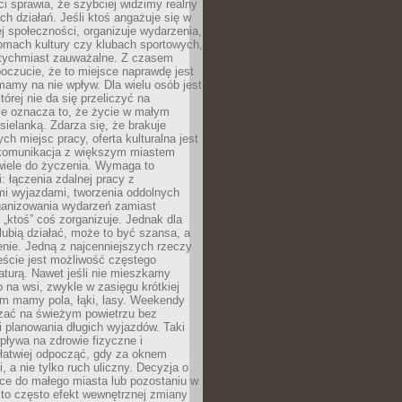
 sprawia, że szybciej widzimy realny
h działań. Jeśli ktoś angażuje się w
ej społeczności, organizuje wydarzenia,
mach kultury czy klubach sportowych,
atychmiast zauważalne. Z czasem
poczucie, że to miejsce naprawdę jest
mamy na nie wpływ. Dla wielu osób jest
tórej nie da się przeliczyć na
ie oznacza to, że życie w małym
 sielanką. Zdarza się, że brakuje
ch miejsc pracy, oferta kulturalna jest
komunikacja z większym miastem
wiele do życzenia. Wymaga to
: łączenia zdalnej pracy z
mi wyjazdami, tworzenia oddolnych
rganizowania wydarzeń zamiast
 „ktoś” coś zorganizuje. Jednak dla
 lubią działać, może to być szansa, a
enie. Jedną z najcenniejszych rzeczy
ście jest możliwość częstego
aturą. Nawet jeśli nie mieszkamy
 na wsi, zwykle w zasięgu krótkiej
em mamy pola, łąki, lasy. Weekendy
ać na świeżym powietrzu bez
 planowania długich wyjazdów. Taki
pływa na zdrowie fizyczne i
 łatwiej odpocząć, gdy za oknem
, a nie tylko ruch uliczny. Decyzja o
ce do małego miasta lub pozostaniu w
 to często efekt wewnętrznej zmiany