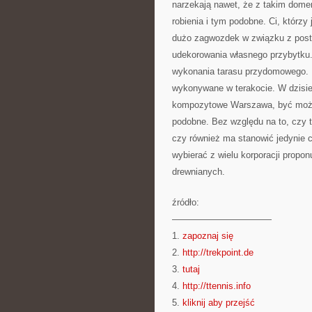
narzekają nawet, że z takim dome
robienia i tym podobne. Ci, którz
dużo zagwozdek w związku z post
udekorowania własnego przybytku. 
wykonania tarasu przydomowego. P
wykonywane w terakocie. W dzisie
kompozytowe Warszawa, być może
podobne. Bez względu na to, czy
czy również ma stanowić jedynie
wybierać z wielu korporacji propo
drewnianych.
źródło:
———————————
1.
zapoznaj się
2.
http://trekpoint.de
3.
tutaj
4.
http://ttennis.info
5.
kliknij aby przejść