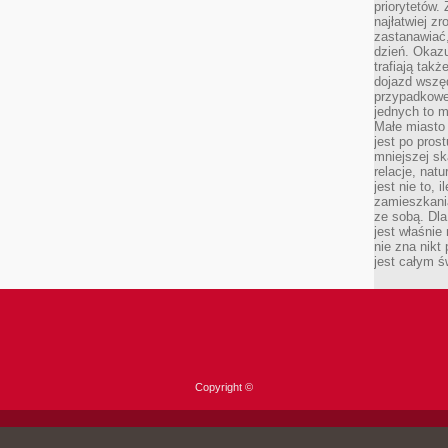
priorytetów.
najłatwiej z
zastanawiać,
dzień. Okazu
trafiają takż
dojazd wszę
przypadkowe
jednych to m
Małe miasto 
jest po pros
mniejszej sk
relacje, nat
jest nie to, 
zamieszkani
ze sobą. Dla
jest właśnie
nie zna nikt
jest całym ś
Copyright ©