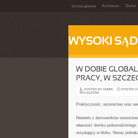
Archiwum
Domy
Strona główna
WYSOKI SĄD
W DOBIE GLOBA
PRACY, W SZCZ
POSTED BY ADMIN
POSTED ON 
WYŁĄCZONA
Praktyczność, wzornictwo oraz w
Niewielu z domowników stworzoneg
własność domku jednorodzinnego. J
rezydujący w bloku. Nieraz jednak