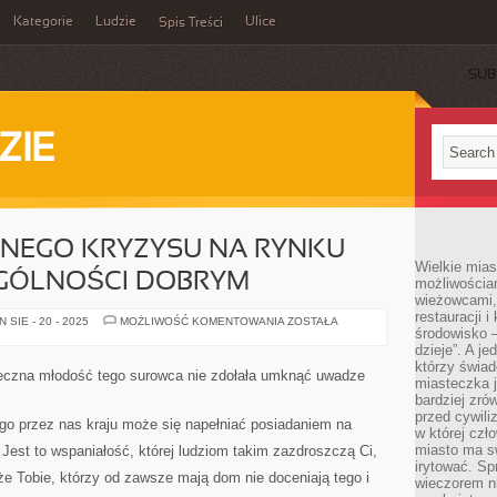
Kategorie
Ludzie
Ulice
Spis Treści
SUB
ZIE
LNEGO KRYZYSU NA RYNKU
Wielkie mia
EGÓLNOŚCI DOBRYM
możliwościami
wieżowcami,
restauracji i
W
SIE - 20 - 2025
MOŻLIWOŚĆ KOMENTOWANIA
ZOSTAŁA
środowisko –
DOBIE
GLOBALNEGO
dzieje”. A j
KRYZYSU
którzy świad
NA
ieczna młodość tego surowca nie zdołała umknąć uwadze
RYNKU
miasteczka j
PRACY,
bardziej zró
W
przed cywiliz
SZCZEGÓLNOŚCI
o przez nas kraju może się napełniać posiadaniem na
DOBRYM
w której czł
miasto ma s
est to wspaniałość, której ludziom takim zazdroszczą Ci,
irytować. Sp
że Tobie, którzy od zawsze mają dom nie doceniają tego i
wieczorem ni