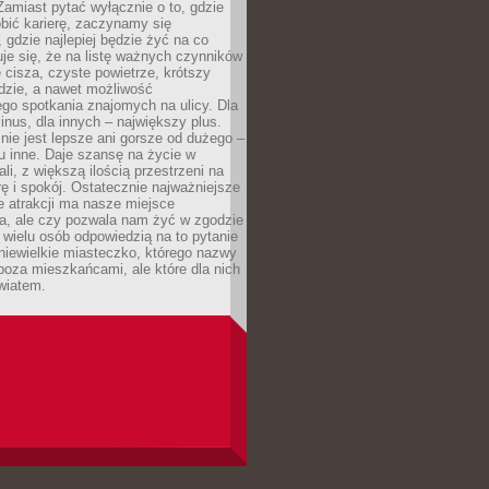
 Zamiast pytać wyłącznie o to, gdzie
robić karierę, zaczynamy się
 gdzie najlepiej będzie żyć na co
je się, że na listę ważnych czynników
e cisza, czyste powietrze, krótszy
dzie, a nawet możliwość
go spotkania znajomych na ulicy. Dla
inus, dla innych – największy plus.
nie jest lepsze ani gorsze od dużego –
tu inne. Daje szansę na życie w
ali, z większą ilością przestrzeni na
urę i spokój. Ostatecznie najważniejsze
ile atrakcji ma nasze miejsce
a, ale czy pozwala nam żyć w zgodzie
 wielu osób odpowiedzią na to pytanie
 niewielkie miasteczko, którego nazwy
 poza mieszkańcami, ale które dla nich
wiatem.