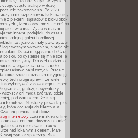
 niedzielę. Jednak za tym wszystkim
ś, czego często brakuje w dużej
 poczucie zakorzenienia. Po kilku
zaczynamy rozpoznawać ludzi na ulicy,
ię z piekarni, sąsiadów z bloku obok.
rostych „dzień dobry” rodzi się coś na
lnej sieci wsparcia. Życie w małym
yja też innemu podejściu do czasu
iast kolejnej galerii handlowej
bliski las, jezioro, mały park. Spacer
ć logistycznym wyzwaniem, a staje się
rytuałem. Dzieci mogą same dojść do
a boisko, bo dystanse są mniejsze, a
 mniej intensywny. Dla wielu rodzin to
wienie w organizacji dnia i źródło
zpieczeństwo najbliższych. Praca z
ta coraz rzadziej oznacza rezygnację
zwój technologii sprawił, że wiele
żna wykonywać z dowolnego miejsca
Programiści, graficy, copywriterzy,
 – wszyscy oni mogą żyć tam, gdzie
jlepiej, pod warunkiem, że mają
ze internetowe. Niektórzy prowadzą też
esy, które docierają do klientów w
. Czasem pomocą jest dobrze
blog internetowy
czasem sklep online
ma kursowa; centrum dowodzenia mieści
 gabinecie w mieszkaniu albo w
iurze nad lokalnym sklepem. Małe
eż swój wymiar społeczny. Brak