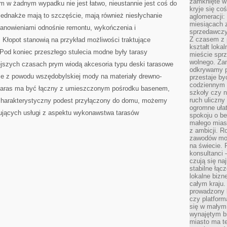
zamknięte w
m w żadnym wypadku nie jest łatwo, nieustannie jest coś do
kryje się co
y jednakże mają to szczęście, mają również niesłychanie
aglomeracji:
miesiącach 
anowieniami odnośnie remontu, wykończenia i
sprzedawczyn
Z czasem z p
Kłopot stanowią na przykład możliwości traktujące
kształt loka
od koniec przeszłego stulecia modne były tarasy
mieście sprz
wolnego. Zam
jszych czasach prym wiodą akcesoria typu deski tarasowe
odkrywamy po
 z powodu wszędobylskiej mody na materiały drewno-
przestaje by
codziennym 
 taras ma być łączny z umieszczonym pośrodku basenem,
szkoły czy n
ruch uliczny
 charakterystyczny podest przyłączony do domu, możemy
ogromne ułat
nujących usługi z aspektu wykonawstwa tarasów
spokoju o be
małego mias
z ambicji. Ro
zawodów mo
na świecie. 
konsultanci
czują się na
stabilne łąc
lokalne bizn
całym kraju
prowadzony
czy platfor
się w małym
wynajętym b
miasto ma t