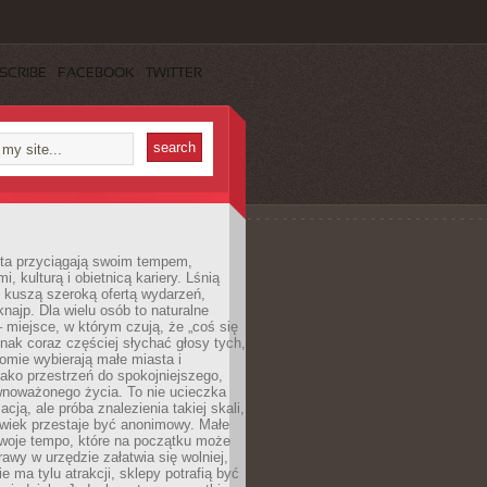
SCRIBE
FACEBOOK
TWITTER
sta przyciągają swoim tempem,
, kulturą i obietnicą kariery. Lśnią
 kuszą szeroką ofertą wydarzeń,
 knajp. Dla wielu osób to naturalne
 miejsce, w którym czują, że „coś się
ednak coraz częściej słychać głosy tych,
omie wybierają małe miasta i
ako przestrzeń do spokojniejszego,
wnoważonego życia. To nie ucieczka
acją, ale próba znalezienia takiej skali,
owiek przestaje być anonimowy. Małe
woje tempo, które na początku może
rawy w urzędzie załatwia się wolniej,
e ma tylu atrakcji, sklepy potrafią być