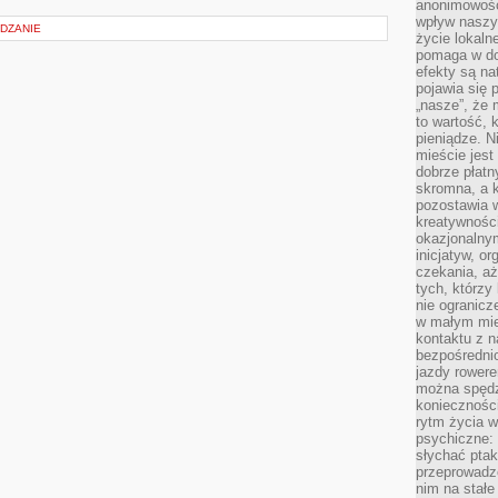
anonimowości
wpływ naszyc
ADZANIE
życie lokaln
pomaga w do
efekty są n
pojawia się 
„nasze”, że 
to wartość, k
pieniądze. N
mieście jest
dobrze płatny
skromna, a 
pozostawia 
kreatywności
okazjonalny
inicjatyw, o
czekania, aż
tych, którzy
nie ogranicz
w małym mie
kontaktu z n
bezpośrednio
jazdy rower
można spędz
konieczności
rytm życia w
psychiczne:
słychać ptaki
przeprowadz
nim na stałe