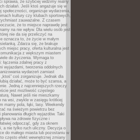
 sprawia, że szybciej widzimy realny
h działań. Jeśli ktoś angażuje się w
ej społeczności, organizuje wydarzenia,
mach kultury czy klubach sportowych,
atychmiast zauważalne. Z czasem
poczucie, że to miejsce naprawdę jest
mamy na nie wpływ. Dla wielu osób jest
tórej nie da się przeliczyć na
ie oznacza to, że życie w małym
 sielanką. Zdarza się, że brakuje
ch miejsc pracy, oferta kulturalna jest
komunikacja z większym miastem
wiele do życzenia. Wymaga to
: łączenia zdalnej pracy z
mi wyjazdami, tworzenia oddolnych
rganizowania wydarzeń zamiast
 „ktoś” coś zorganizuje. Jednak dla
 lubią działać, może to być szansa, a
enie. Jedną z najcenniejszych rzeczy
ście jest możliwość częstego
aturą. Nawet jeśli nie mieszkamy
 na wsi, zwykle w zasięgu krótkiej
em mamy pola, łąki, lasy. Weekendy
ać na świeżym powietrzu bez
 planowania długich wyjazdów. Taki
pływa na zdrowie fizyczne i
 łatwiej odpocząć, gdy za oknem
, a nie tylko ruch uliczny. Decyzja o
ce do małego miasta lub pozostaniu w
 to często efekt wewnętrznej zmiany