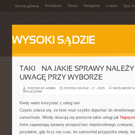
Archiwum
Domy
Kategorie
Ludzie
Strona główna
Spis Tr
WYSOKI SĄDZIE
TAKI – NA JAKIE SPRAWY NALEŻ
UWAGĘ PRZY WYBORZE
POSTED BY ADMIN
POSTED ON PAŹ - 17 - 2025
MOŻLIWOŚĆ 
WYŁĄCZONA
Kiedy warto korzystać z usług taxi
Często zdarza się, że ktoś musi szybko dojechać do określonego
samochodu. Wtedy okazują się pomocne takie usługi jak
Najwyże
które zapewniają sprawny przejazd bez niepotrzebnego czekania. K
przydatne, gdy liczy się czas, bo samochód przyjeżdża wtedy, kie