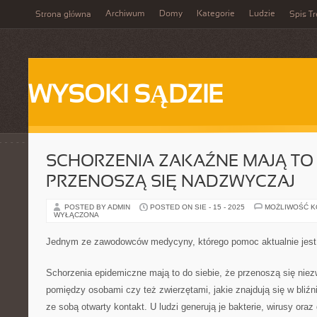
Archiwum
Domy
Kategorie
Ludzie
Strona główna
Spis Tr
WYSOKI SĄDZIE
SCHORZENIA ZAKAŹNE MAJĄ TO D
PRZENOSZĄ SIĘ NADZWYCZAJ
POSTED BY ADMIN
POSTED ON SIE - 15 - 2025
MOŻLIWOŚĆ 
WYŁĄCZONA
Jednym ze zawodowców medycyny, którego pomoc aktualnie jest
Schorzenia epidemiczne mają to do siebie, że przenoszą się niez
pomiędzy osobami czy też zwierzętami, jakie znajdują się w bliź
ze sobą otwarty kontakt. U ludzi generują je bakterie, wirusy oraz 