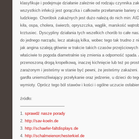
klasyfikuje i podejmuje działanie zależnie od rodzaju czynnika 
wszystkich infekcji jest gorączka i całkowite przełamanie barier
ludzkiego. Choróbsk zakaźnych jest dużo należą do nich min: AIDS
kiła, ospa, cholera, świerzb, opryszczka, wąglik, marskość wątrob
krztusiec. Dyscypliny działania tych wszelkich chorób to całe nasz
do jednego narządu, lecz atakują kilka, wobec tego tak trudno z n
jak angina szaleją głównie w trakcie takich czasów przejściowych 
właściwie to pogoda diametralnie się zmienia a odporność spada. 
przenoszoną drogą kropelkową, inaczej kichnięcie lub też po pros
zarażonym i jesteśmy w stanie być pewni, że jesteśmy zakażeni.
gardła uniemożliwiający przełykanie oraz jedzenie, u dzieci do 
wymioty. Oprócz tego ból stawów i kości i ogólne uczucie osłabien
źródło:
———————————
1.
sprawdź nasze porady
2.
http://sav-koeln.de
3.
http://schaefer-faltdisplays.de
4.
http://schalmeienorchesterkiel.de