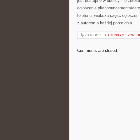
jest dostępne w okolicy – przetest
ogloszenia.pl/announcements/cate
telefonu, większa część ogłoszeń
z autorem o każdej porze dnia.
CATEGORIES:
ARTYKUŁY SPONS
Comments are closed.