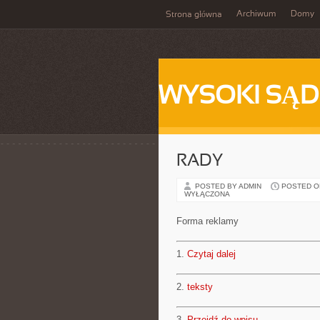
Archiwum
Domy
Strona główna
WYSOKI SĄD
RADY
POSTED BY ADMIN
POSTED ON 
WYŁĄCZONA
Forma reklamy
1.
Czytaj dalej
2.
teksty
3.
Przejdź do wpisu