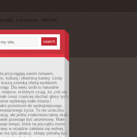
SCRIBE
FACEBOOK
TWITTER
sta przyciągają swoim tempem,
, kulturą i obietnicą kariery. Lśnią
 kuszą szeroką ofertą wydarzeń,
 knajp. Dla wielu osób to naturalne
 miejsce, w którym czują, że „coś się
ednak coraz częściej słychać głosy tych,
omie wybierają małe miasta i
ako przestrzeń do spokojniejszego,
wnoważonego życia. To nie ucieczka
acją, ale próba znalezienia takiej skali,
owiek przestaje być anonimowy. Małe
woje tempo, które na początku może
rawy w urzędzie załatwia się wolniej,
e ma tylu atrakcji, sklepy potrafią być