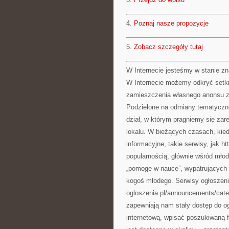
4.
Poznaj nasze propozycje
5.
Zobacz szczegóły tutaj
W Internecie jesteśmy w stanie z
W Internecie możemy odkryć setk
zamieszczenia własnego anonsu za 
Podzielone na odmiany tematyczne 
dział, w którym pragniemy się za
lokalu. W bieżących czasach, kied
informacyjne, takie serwisy, jak h
popularnością, głównie wśród młod
„pomogę w nauce”, wypatrujących
kogoś młodego. Serwisy ogłoszeni
ogloszenia.pl/announcements/categ
zapewniają nam stały dostęp do og
internetową, wpisać poszukiwaną