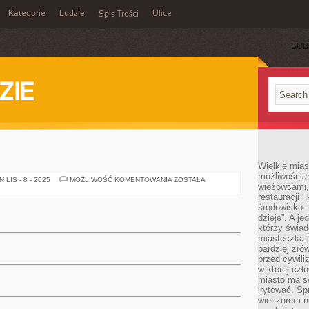
Kategorie
Ludzie
Ulice
Spis Treści
SUB
ZIE
Wielkie mia
możliwościami
RADY
LIS - 8 - 2025
MOŻLIWOŚĆ KOMENTOWANIA
ZOSTAŁA
wieżowcami,
restauracji i
środowisko –
dzieje”. A j
którzy świad
miasteczka j
bardziej zró
przed cywiliz
w której czł
miasto ma s
irytować. Sp
wieczorem ni