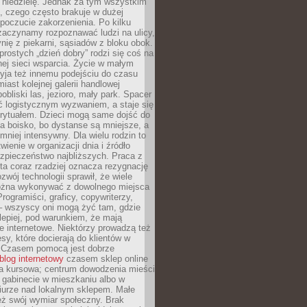
 niedzielę. Jednak za tym wszystkim
ś, czego często brakuje w dużej
 poczucie zakorzenienia. Po kilku
zaczynamy rozpoznawać ludzi na ulicy,
ię z piekarni, sąsiadów z bloku obok.
rostych „dzień dobry” rodzi się coś na
lnej sieci wsparcia. Życie w małym
yja też innemu podejściu do czasu
iast kolejnej galerii handlowej
bliski las, jezioro, mały park. Spacer
ć logistycznym wyzwaniem, a staje się
rytuałem. Dzieci mogą same dojść do
a boisko, bo dystanse są mniejsze, a
 mniej intensywny. Dla wielu rodzin to
wienie w organizacji dnia i źródło
zpieczeństwo najbliższych. Praca z
ta coraz rzadziej oznacza rezygnację
zwój technologii sprawił, że wiele
żna wykonywać z dowolnego miejsca
Programiści, graficy, copywriterzy,
 – wszyscy oni mogą żyć tam, gdzie
jlepiej, pod warunkiem, że mają
ze internetowe. Niektórzy prowadzą też
esy, które docierają do klientów w
. Czasem pomocą jest dobrze
blog internetowy
czasem sklep online
ma kursowa; centrum dowodzenia mieści
 gabinecie w mieszkaniu albo w
iurze nad lokalnym sklepem. Małe
eż swój wymiar społeczny. Brak