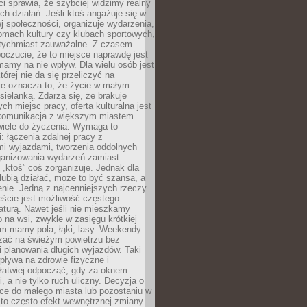
 sprawia, że szybciej widzimy realny
h działań. Jeśli ktoś angażuje się w
ej społeczności, organizuje wydarzenia,
mach kultury czy klubach sportowych,
atychmiast zauważalne. Z czasem
poczucie, że to miejsce naprawdę jest
mamy na nie wpływ. Dla wielu osób jest
tórej nie da się przeliczyć na
ie oznacza to, że życie w małym
 sielanką. Zdarza się, że brakuje
ch miejsc pracy, oferta kulturalna jest
komunikacja z większym miastem
wiele do życzenia. Wymaga to
: łączenia zdalnej pracy z
mi wyjazdami, tworzenia oddolnych
rganizowania wydarzeń zamiast
 „ktoś” coś zorganizuje. Jednak dla
 lubią działać, może to być szansa, a
enie. Jedną z najcenniejszych rzeczy
ście jest możliwość częstego
aturą. Nawet jeśli nie mieszkamy
 na wsi, zwykle w zasięgu krótkiej
em mamy pola, łąki, lasy. Weekendy
ać na świeżym powietrzu bez
 planowania długich wyjazdów. Taki
pływa na zdrowie fizyczne i
 łatwiej odpocząć, gdy za oknem
, a nie tylko ruch uliczny. Decyzja o
ce do małego miasta lub pozostaniu w
 to często efekt wewnętrznej zmiany