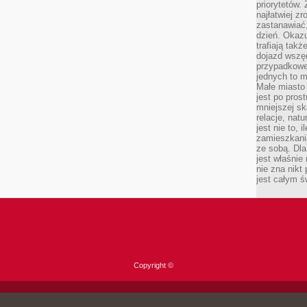
priorytetów.
najłatwiej z
zastanawiać,
dzień. Okazu
trafiają takż
dojazd wszę
przypadkowe
jednych to m
Małe miasto 
jest po pros
mniejszej sk
relacje, nat
jest nie to, 
zamieszkani
ze sobą. Dla
jest właśnie
nie zna nikt
jest całym ś
Copyright ©