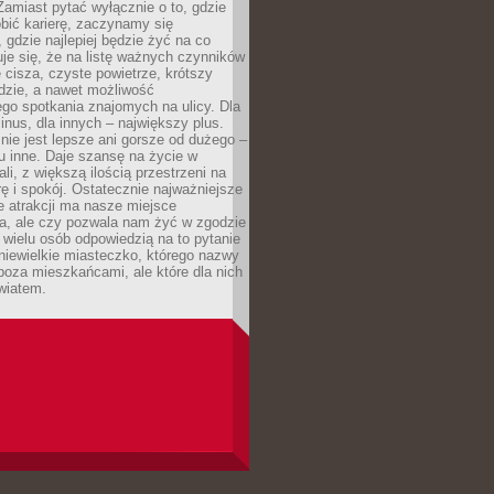
 Zamiast pytać wyłącznie o to, gdzie
robić karierę, zaczynamy się
 gdzie najlepiej będzie żyć na co
je się, że na listę ważnych czynników
e cisza, czyste powietrze, krótszy
dzie, a nawet możliwość
go spotkania znajomych na ulicy. Dla
inus, dla innych – największy plus.
nie jest lepsze ani gorsze od dużego –
tu inne. Daje szansę na życie w
ali, z większą ilością przestrzeni na
urę i spokój. Ostatecznie najważniejsze
ile atrakcji ma nasze miejsce
a, ale czy pozwala nam żyć w zgodzie
 wielu osób odpowiedzią na to pytanie
 niewielkie miasteczko, którego nazwy
 poza mieszkańcami, ale które dla nich
wiatem.