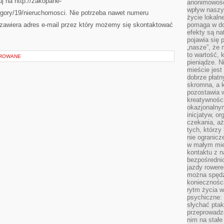
uj na http://zakopane-
anonimowości
wpływ naszyc
gory/19/nieruchomosci. Nie potrzeba nawet numeru
życie lokaln
 zawiera adres e-mail przez który możemy się skontaktować
pomaga w do
efekty są n
pojawia się 
„nasze”, że 
to wartość, k
OROWANE
pieniądze. N
mieście jest
dobrze płatny
skromna, a 
pozostawia 
kreatywności
okazjonalny
inicjatyw, o
czekania, aż
tych, którzy
nie ogranicz
w małym mie
kontaktu z n
bezpośrednio
jazdy rower
można spędz
konieczności
rytm życia w
psychiczne:
słychać ptaki
przeprowadz
nim na stałe