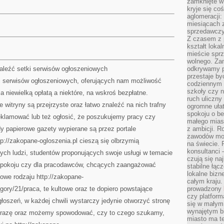
zamknięte w
kryje się co
aglomeracji:
miesiącach 
sprzedawczyn
Z czasem z p
kształt loka
mieście sprz
wolnego. Zam
naleźć setki serwisów ogłoszeniowych
odkrywamy po
przestaje by
i serwisów ogłoszeniowych, oferujących nam możliwość
codziennym 
szkoły czy n
niewielką opłatą a niektóre, na wskroś bezpłatne.
ruch uliczny
witryny są przejrzyste oraz łatwo znaleźć na nich trafny
ogromne ułat
spokoju o be
reklamować lub też ogłosić, że poszukujemy pracy czy
małego mias
y papierowe gazety wypierane są przez portale
z ambicji. Ro
zawodów mo
ttp://zakopane-ogloszenia.pl cieszą się olbrzymią
na świecie. 
konsultanci
ych ludzi, studentów proponujących swoje usługi w temacie
czują się na
 pokoju czy dla pracodawców, chcących zaangażować
stabilne łąc
lokalne bizn
owe rodzaju http://zakopane-
całym kraju
ory/21/praca, te kultowe oraz te dopiero powstające
prowadzony
czy platfor
łoszeń, w każdej chwili wystarczy jedynie otworzyć stronę
się w małym
wynajętym b
 frazę oraz możemy spowodować, czy to czego szukamy,
miasto ma t