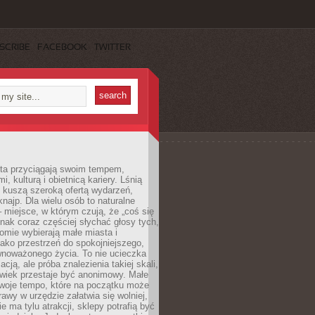
SCRIBE
FACEBOOK
TWITTER
sta przyciągają swoim tempem,
, kulturą i obietnicą kariery. Lśnią
 kuszą szeroką ofertą wydarzeń,
 knajp. Dla wielu osób to naturalne
 miejsce, w którym czują, że „coś się
ednak coraz częściej słychać głosy tych,
omie wybierają małe miasta i
ako przestrzeń do spokojniejszego,
wnoważonego życia. To nie ucieczka
acją, ale próba znalezienia takiej skali,
owiek przestaje być anonimowy. Małe
woje tempo, które na początku może
rawy w urzędzie załatwia się wolniej,
e ma tylu atrakcji, sklepy potrafią być