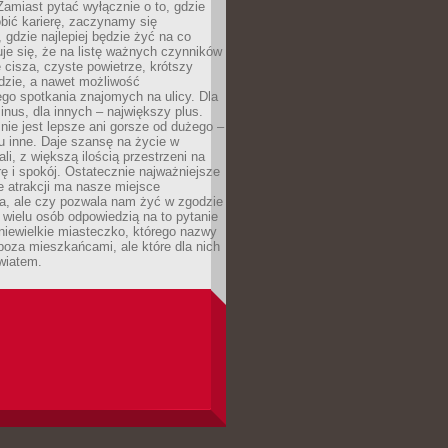
 Zamiast pytać wyłącznie o to, gdzie
robić karierę, zaczynamy się
 gdzie najlepiej będzie żyć na co
je się, że na listę ważnych czynników
e cisza, czyste powietrze, krótszy
dzie, a nawet możliwość
go spotkania znajomych na ulicy. Dla
inus, dla innych – największy plus.
nie jest lepsze ani gorsze od dużego –
tu inne. Daje szansę na życie w
ali, z większą ilością przestrzeni na
urę i spokój. Ostatecznie najważniejsze
ile atrakcji ma nasze miejsce
a, ale czy pozwala nam żyć w zgodzie
 wielu osób odpowiedzią na to pytanie
 niewielkie miasteczko, którego nazwy
 poza mieszkańcami, ale które dla nich
wiatem.