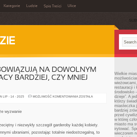
Kategorie
Ludzie
Ulice
Spis Treści
SUB
ZIE
OBOWIĄZUJĄ NA DOWOLNYM
Wielkie mia
CY BARDZIEJ, CZY MNIEJ
możliwościami
wieżowcami,
M
restauracji i
środowisko –
dzieje”. A j
PRZEPISY
LIP - 14 - 2025
MOŻLIWOŚĆ KOMENTOWANIA
ZOSTAŁA
BHP
którzy świad
OBOWIĄZUJĄ
miasteczka j
NA
DOWOLNYM
bardziej zró
że wyzwanie
STANOWISKU
przed cywiliz
PRACY
w której czł
BARDZIEJ,
CZY
miasto ma s
eciętny i niezwykły szczegół garderoby każdej kobiety.
MNIEJ
irytować. Sp
NIEBEZPIECZNYM
nnymi ubraniami, pozostając totalnie niedostrzegalną, to
wieczorem ni