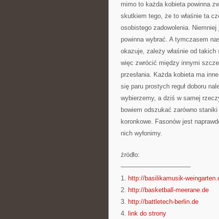
mimo to każda kobieta powinna zw
skutkiem tego, że to właśnie ta c
osobistego zadowolenia. Niemniej j
powinna wybrać. A tymczasem nasz
okazuje, zależy właśnie od takich
więc zwrócić między innymi szczeg
przesłania. Każda kobieta ma inne
się paru prostych reguł doboru nal
wybierzemy, a dziś w samej rzecz
bowiem odszukać zarówno staniki 
koronkowe. Fasonów jest naprawdę 
nich wyłonimy.
źródło:
———————————
1.
http://basilikamusik-weingarten.
2.
http://basketball-meerane.de
3.
http://battletech-berlin.de
4.
link do strony