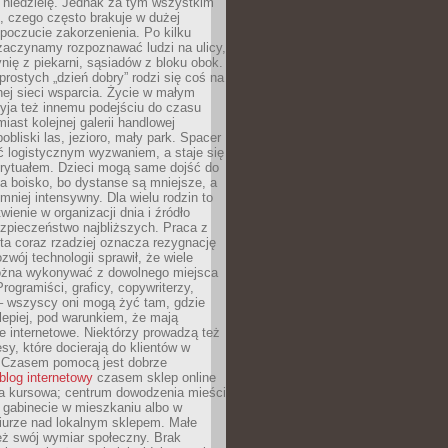
 niedzielę. Jednak za tym wszystkim
ś, czego często brakuje w dużej
 poczucie zakorzenienia. Po kilku
zaczynamy rozpoznawać ludzi na ulicy,
ię z piekarni, sąsiadów z bloku obok.
rostych „dzień dobry” rodzi się coś na
lnej sieci wsparcia. Życie w małym
yja też innemu podejściu do czasu
iast kolejnej galerii handlowej
bliski las, jezioro, mały park. Spacer
ć logistycznym wyzwaniem, a staje się
rytuałem. Dzieci mogą same dojść do
a boisko, bo dystanse są mniejsze, a
 mniej intensywny. Dla wielu rodzin to
wienie w organizacji dnia i źródło
zpieczeństwo najbliższych. Praca z
ta coraz rzadziej oznacza rezygnację
zwój technologii sprawił, że wiele
żna wykonywać z dowolnego miejsca
Programiści, graficy, copywriterzy,
 – wszyscy oni mogą żyć tam, gdzie
jlepiej, pod warunkiem, że mają
ze internetowe. Niektórzy prowadzą też
esy, które docierają do klientów w
. Czasem pomocą jest dobrze
blog internetowy
czasem sklep online
ma kursowa; centrum dowodzenia mieści
 gabinecie w mieszkaniu albo w
iurze nad lokalnym sklepem. Małe
eż swój wymiar społeczny. Brak