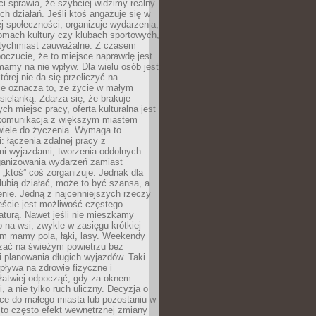
 sprawia, że szybciej widzimy realny
h działań. Jeśli ktoś angażuje się w
ej społeczności, organizuje wydarzenia,
mach kultury czy klubach sportowych,
atychmiast zauważalne. Z czasem
poczucie, że to miejsce naprawdę jest
mamy na nie wpływ. Dla wielu osób jest
tórej nie da się przeliczyć na
ie oznacza to, że życie w małym
 sielanką. Zdarza się, że brakuje
ch miejsc pracy, oferta kulturalna jest
komunikacja z większym miastem
wiele do życzenia. Wymaga to
: łączenia zdalnej pracy z
mi wyjazdami, tworzenia oddolnych
rganizowania wydarzeń zamiast
 „ktoś” coś zorganizuje. Jednak dla
 lubią działać, może to być szansa, a
enie. Jedną z najcenniejszych rzeczy
ście jest możliwość częstego
aturą. Nawet jeśli nie mieszkamy
 na wsi, zwykle w zasięgu krótkiej
em mamy pola, łąki, lasy. Weekendy
ać na świeżym powietrzu bez
 planowania długich wyjazdów. Taki
pływa na zdrowie fizyczne i
 łatwiej odpocząć, gdy za oknem
, a nie tylko ruch uliczny. Decyzja o
ce do małego miasta lub pozostaniu w
 to często efekt wewnętrznej zmiany