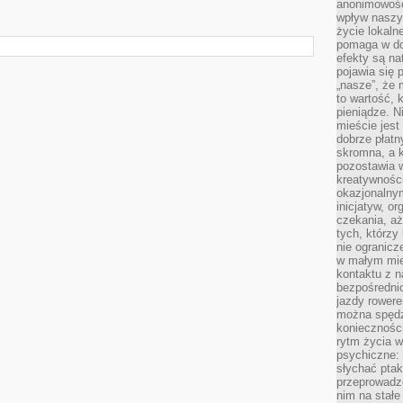
anonimowości
wpływ naszyc
życie lokaln
pomaga w do
efekty są n
pojawia się 
„nasze”, że 
to wartość, k
pieniądze. N
mieście jest
dobrze płatny
skromna, a 
pozostawia 
kreatywności
okazjonalny
inicjatyw, o
czekania, aż
tych, którzy
nie ogranicz
w małym mie
kontaktu z n
bezpośrednio
jazdy rower
można spędz
konieczności
rytm życia w
psychiczne:
słychać ptaki
przeprowadz
nim na stałe