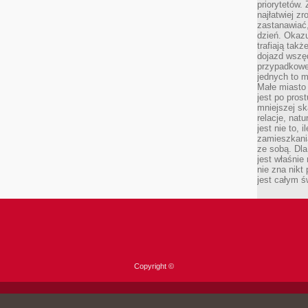
priorytetów.
najłatwiej z
zastanawiać,
dzień. Okazu
trafiają takż
dojazd wszę
przypadkowe
jednych to m
Małe miasto 
jest po pros
mniejszej sk
relacje, nat
jest nie to, 
zamieszkani
ze sobą. Dla
jest właśnie
nie zna nikt
jest całym ś
Copyright ©