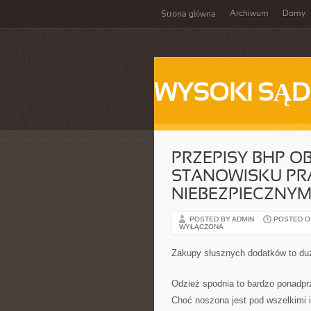
Archiwum
Domy
Strona główna
WYSOKI SĄD
PRZEPISY BHP 
STANOWISKU PRA
NIEBEZPIECZNY
POSTED BY ADMIN
POSTED ON 
WYŁĄCZONA
Zakupy słusznych dodatków to du
Odzież spodnia to bardzo ponadprz
Choć noszona jest pod wszelkimi i