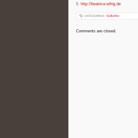
5.
http://beatrice-eifrig.de
CATEGORIES:
SUBARU
Comments are closed.