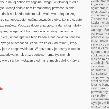
zamknięte w
rócić na jej dobór szczególną uwagę. W głównej mierze
kryje się co
zęść kreacji dodaje nam immanentnej pewności siebie i
aglomeracji:
miesiącach 
ednak nie każda kobieta całkowicie wie, jaką bieliznę
sprzedawczyn
Z czasem z p
e samopoczucie i ogólną pewność siebie, jak się często
kształt loka
 szczegółów. Podczas dobierania bielizny damskiej należy
mieście sprz
wolnego. Zam
ólną uwagę na dobór biustonosza, który nie jest bez
odkrywamy po
 piersi, w następstwie tego każda z nas powinna nauczyć
przestaje by
codziennym 
eżytego biustonosza. Wiele też zależy od fasonu, który
szkoły czy n
ruch uliczny
y jest z czego wybierać. W sprzedaży jesteśmy w stanie
ogromne ułat
zabudowane, jak oraz sportowe, romantyczne lub
spokoju o be
małego mias
wiele i tylko i wyłącznie od nas samych zależy, który z
z ambicji. Ro
zawodów mo
na świecie. 
konsultanci
czują się na
stabilne łąc
lokalne bizn
całym kraju
de
prowadzony
czy platfor
się w małym
wynajętym b
miasto ma t