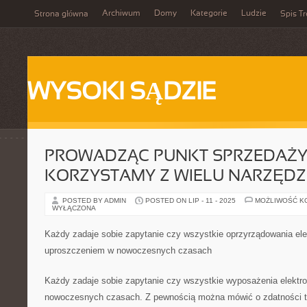
Archiwum
Domy
Kategorie
Ludzie
Strona główna
Spis Tr
WYSOKI SĄDZIE
PROWADZĄC PUNKT SPRZEDAŻ
KORZYSTAMY Z WIELU NARZĘDZ
POSTED BY ADMIN
POSTED ON LIP - 11 - 2025
MOŻLIWOŚĆ K
WYŁĄCZONA
Każdy zadaje sobie zapytanie czy wszystkie oprzyrządowania ele
uproszczeniem w nowoczesnych czasach
Każdy zadaje sobie zapytanie czy wszystkie wyposażenia elektr
nowoczesnych czasach. Z pewnością można mówić o zdatności ta