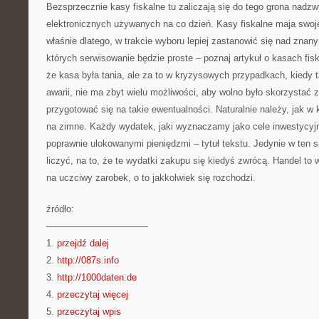
Bezsprzecznie kasy fiskalne tu zaliczają się do tego grona nadz
elektronicznych używanych na co dzień. Kasy fiskalne maja swoj
właśnie dlatego, w trakcie wyboru lepiej zastanowić się nad znan
których serwisowanie będzie proste – poznaj artykuł o kasach fis
że kasa była tania, ale za to w kryzysowych przypadkach, kiedy 
awarii, nie ma zbyt wielu możliwości, aby wolno było skorzystać z 
przygotować się na takie ewentualności. Naturalnie należy, jak 
na zimne. Każdy wydatek, jaki wyznaczamy jako cele inwestycyjn
poprawnie ulokowanymi pieniędzmi – tytuł tekstu. Jedynie w ten
liczyć, na to, że te wydatki zakupu się kiedyś zwrócą. Handel to
na uczciwy zarobek, o to jakkolwiek się rozchodzi.
źródło:
———————————
1.
przejdź dalej
2.
http://087s.info
3.
http://1000daten.de
4.
przeczytaj więcej
5.
przeczytaj wpis