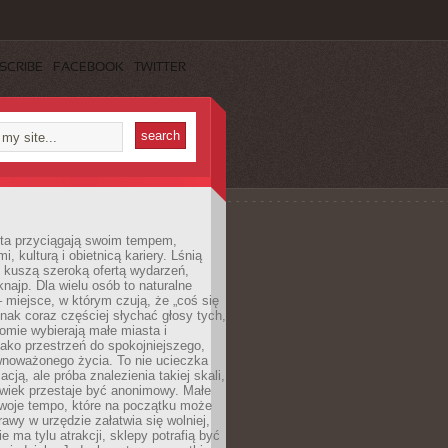
SCRIBE
FACEBOOK
TWITTER
sta przyciągają swoim tempem,
, kulturą i obietnicą kariery. Lśnią
 kuszą szeroką ofertą wydarzeń,
 knajp. Dla wielu osób to naturalne
 miejsce, w którym czują, że „coś się
ednak coraz częściej słychać głosy tych,
omie wybierają małe miasta i
ako przestrzeń do spokojniejszego,
wnoważonego życia. To nie ucieczka
acją, ale próba znalezienia takiej skali,
owiek przestaje być anonimowy. Małe
woje tempo, które na początku może
rawy w urzędzie załatwia się wolniej,
e ma tylu atrakcji, sklepy potrafią być