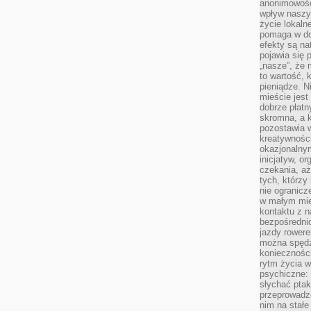
anonimowości
wpływ naszyc
życie lokaln
pomaga w do
efekty są n
pojawia się 
„nasze”, że 
to wartość, k
pieniądze. N
mieście jest
dobrze płatny
skromna, a 
pozostawia 
kreatywności
okazjonalny
inicjatyw, o
czekania, aż
tych, którzy
nie ogranicz
w małym mie
kontaktu z n
bezpośrednio
jazdy rower
można spędz
konieczności
rytm życia w
psychiczne:
słychać ptaki
przeprowadz
nim na stałe