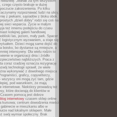
 niedzielę. Jednak za tym wszystkim
ś, czego często brakuje w dużej
 poczucie zakorzenienia. Po kilku
zaczynamy rozpoznawać ludzi na ulicy,
ię z piekarni, sąsiadów z bloku obok.
rostych „dzień dobry” rodzi się coś na
lnej sieci wsparcia. Życie w małym
yja też innemu podejściu do czasu
iast kolejnej galerii handlowej
bliski las, jezioro, mały park. Spacer
ć logistycznym wyzwaniem, a staje się
rytuałem. Dzieci mogą same dojść do
a boisko, bo dystanse są mniejsze, a
 mniej intensywny. Dla wielu rodzin to
wienie w organizacji dnia i źródło
zpieczeństwo najbliższych. Praca z
ta coraz rzadziej oznacza rezygnację
zwój technologii sprawił, że wiele
żna wykonywać z dowolnego miejsca
Programiści, graficy, copywriterzy,
 – wszyscy oni mogą żyć tam, gdzie
jlepiej, pod warunkiem, że mają
ze internetowe. Niektórzy prowadzą też
esy, które docierają do klientów w
. Czasem pomocą jest dobrze
blog internetowy
czasem sklep online
ma kursowa; centrum dowodzenia mieści
 gabinecie w mieszkaniu albo w
iurze nad lokalnym sklepem. Małe
eż swój wymiar społeczny. Brak