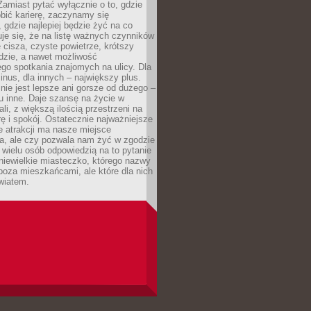
 Zamiast pytać wyłącznie o to, gdzie
robić karierę, zaczynamy się
 gdzie najlepiej będzie żyć na co
je się, że na listę ważnych czynników
e cisza, czyste powietrze, krótszy
dzie, a nawet możliwość
go spotkania znajomych na ulicy. Dla
inus, dla innych – największy plus.
nie jest lepsze ani gorsze od dużego –
tu inne. Daje szansę na życie w
ali, z większą ilością przestrzeni na
urę i spokój. Ostatecznie najważniejsze
ile atrakcji ma nasze miejsce
a, ale czy pozwala nam żyć w zgodzie
 wielu osób odpowiedzią na to pytanie
 niewielkie miasteczko, którego nazwy
 poza mieszkańcami, ale które dla nich
wiatem.