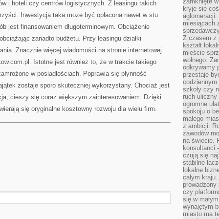
zamknięte w
 i hoteli czy centrów logistycznych. Z leasingu takich
kryje się co
rzyści. Inwestycja taka może być opłacona nawet w stu
aglomeracji:
miesiącach 
sób jest finansowaniem długoterminowym. Obciążenie
sprzedawczyn
Z czasem z p
obciążając zanadto budżetu. Przy leasingu działki
kształt loka
ania. Znacznie więcej wiadomości na stronie internetowej
mieście sprz
wolnego. Zam
ow.com.pl. Istotne jest również to, że w trakcie takiego
odkrywamy po
 zamrożone w posiadłościach. Poprawia się płynność
przestaje by
codziennym 
jątek zostaje sporo skuteczniej wykorzystany. Chociaż jest
szkoły czy n
ruch uliczny
cja, cieszy się coraz większym zainteresowaniem. Dzięki
ogromne ułat
wierają się oryginalne kosztowny rozwoju dla wielu firm.
spokoju o be
małego mias
z ambicji. Ro
zawodów mo
na świecie. 
konsultanci
czują się na
stabilne łąc
lokalne bizn
całym kraju
prowadzony
czy platfor
się w małym
wynajętym b
miasto ma t