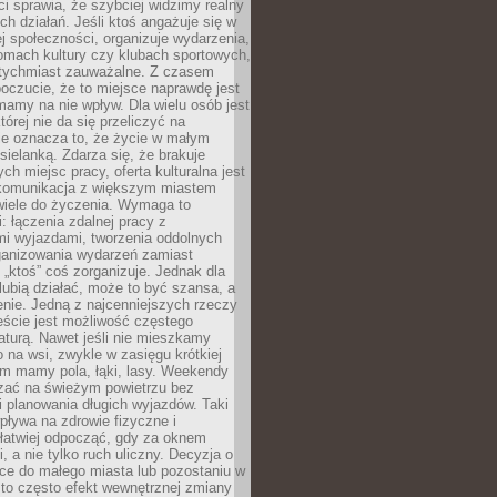
 sprawia, że szybciej widzimy realny
h działań. Jeśli ktoś angażuje się w
ej społeczności, organizuje wydarzenia,
mach kultury czy klubach sportowych,
atychmiast zauważalne. Z czasem
poczucie, że to miejsce naprawdę jest
mamy na nie wpływ. Dla wielu osób jest
tórej nie da się przeliczyć na
ie oznacza to, że życie w małym
 sielanką. Zdarza się, że brakuje
ch miejsc pracy, oferta kulturalna jest
komunikacja z większym miastem
wiele do życzenia. Wymaga to
: łączenia zdalnej pracy z
mi wyjazdami, tworzenia oddolnych
rganizowania wydarzeń zamiast
 „ktoś” coś zorganizuje. Jednak dla
 lubią działać, może to być szansa, a
enie. Jedną z najcenniejszych rzeczy
ście jest możliwość częstego
aturą. Nawet jeśli nie mieszkamy
 na wsi, zwykle w zasięgu krótkiej
em mamy pola, łąki, lasy. Weekendy
ać na świeżym powietrzu bez
 planowania długich wyjazdów. Taki
pływa na zdrowie fizyczne i
 łatwiej odpocząć, gdy za oknem
, a nie tylko ruch uliczny. Decyzja o
ce do małego miasta lub pozostaniu w
 to często efekt wewnętrznej zmiany