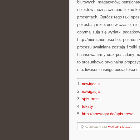
biurowych, magazynów, pensjonatów
obiektów można czerpać liczne ko
procentach. Oprócz tego taki spo
pozostają rozłożone w czasie, nie 
optymalizują się wydatki podatkow
http://nieruchomosci-bez-posrednik
procesu uwalniane zostają środki
finansowa firmy oraz posiadany ma
to stosunkowo oryginalna propozy
możliwości leasingu posiadłości ot
1.
nawigacja
2.
nawigacja
3.
spis tresci
4.
teksty
5.
http://abcsagar.de/spis-tresci
CATEGORIES:
MOTORYZACJA