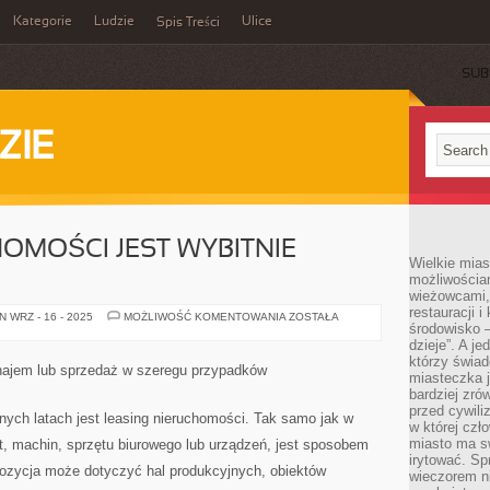
Kategorie
Ludzie
Ulice
Spis Treści
SUB
ZIE
HOMOŚCI JEST WYBITNIE
Wielkie mia
możliwościami
wieżowcami,
restauracji i
POJĘCIE
 WRZ - 16 - 2025
MOŻLIWOŚĆ KOMENTOWANIA
ZOSTAŁA
środowisko –
NIERUCHOMOŚCI
JEST
dzieje”. A j
WYBITNIE
którzy świad
OGROMNE
najem lub sprzedaż w szeregu przypadków
miasteczka j
bardziej zró
przed cywiliz
nych latach jest leasing nieruchomości. Tak samo jak w
w której czł
miasto ma s
t, machin, sprzętu biurowego lub urządzeń, jest sposobem
irytować. Sp
pozycja może dotyczyć hal produkcyjnych, obiektów
wieczorem ni