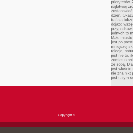
priorytetów.
najłatwiej z
zastanawiać,
dzień. Okazu
trafiają takż
dojazd wszę
przypadkowe
jednych to m
Małe miasto 
jest po pros
mniejszej sk
relacje, nat
jest nie to, 
zamieszkani
ze sobą. Dla
jest właśnie
nie zna nikt
jest całym ś
Copyright ©