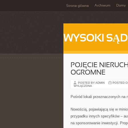
Archiwum
Domy
Strona główna
WYSOKI SĄD
POJĘCIE NIERUC
OGROMNE
POSTED BY ADMIN
POSTED ON
WYŁĄCZONA
Pośród lokali przeznaczonych na 
Nowością, pojawiającą się w minio
przypadku innych specyfików – au
na sponsorowanie inwestycji. Pro