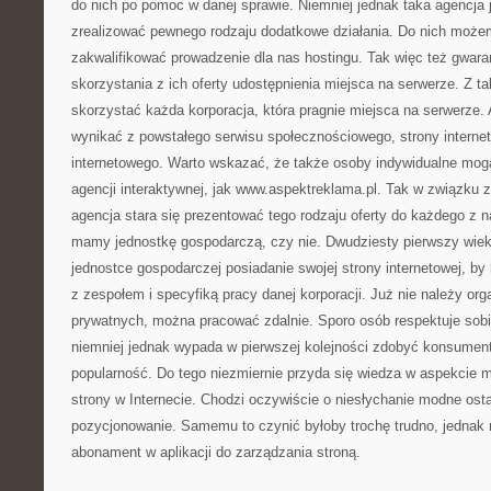
do nich po pomoc w danej sprawie. Niemniej jednak taka agencja j
zrealizować pewnego rodzaju dodatkowe działania. Do nich może
zakwalifikować prowadzenie dla nas hostingu. Tak więc też gwara
skorzystania z ich oferty udostępnienia miejsca na serwerze. Z t
skorzystać każda korporacja, która pragnie miejsca na serwerze. 
wynikać z powstałego serwisu społecznościowego, strony interne
internetowego. Warto wskazać, że także osoby indywidualne mogą 
agencji interaktywnej, jak www.aspektreklama.pl. Tak w związku 
agencja stara się prezentować tego rodzaju oferty do każdego z n
mamy jednostkę gospodarczą, czy nie. Dwudziesty pierwszy wie
jednostce gospodarczej posiadanie swojej strony internetowej, b
z zespołem i specyfiką pracy danej korporacji. Już nie należy or
prywatnych, można pracować zdalnie. Sporo osób respektuje sobie
niemniej jednak wypada w pierwszej kolejności zdobyć konsume
popularność. Do tego niezmiernie przyda się wiedza w aspekcie m
strony w Internecie. Chodzi oczywiście o niesłychanie modne os
pozycjonowanie. Samemu to czynić byłoby trochę trudno, jednak
abonament w aplikacji do zarządzania stroną.