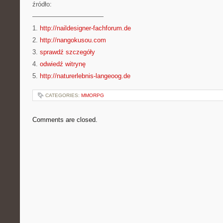
źródło:
———————————
1.
http://naildesigner-fachforum.de
2.
http://nangokusou.com
3.
sprawdź szczegóły
4.
odwiedź witrynę
5.
http://naturerlebnis-langeoog.de
CATEGORIES:
MMORPG
Comments are closed.