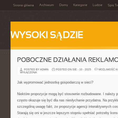
Archiwum
Domy
Kategorie
Ludzie
Strona główna
Spis Tr
WYSOKI SĄDZIE
POBOCZNE DZIAŁANIA REKLAM
POSTED BY ADMIN
POSTED ON SIE - 10 - 2025
MOŻLIWOŚĆ 
WYŁĄCZONA
Jak wypromować jednostkę gospodarczą w sieci?
Niektóre propozycje mogą być stosownie rozbudowane. I należy p
często okazuje się być dla nas niesłychanie przydatna. Na przyk
szczególną uwagę fakt, że propozycje agencji interaktywnych cora
Starają się oni w jeszcze lepszym stopniu spełniać potrzeby kon