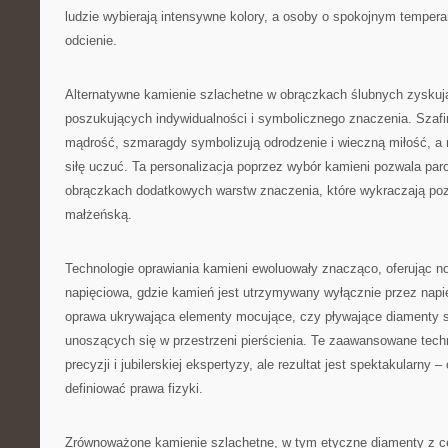
ludzie wybierają intensywne kolory, a osoby o spokojnym tempera
odcienie.
Alternatywne kamienie szlachetne w obrączkach ślubnych zyskuj
poszukujących indywidualności i symbolicznego znaczenia. Szafir
mądrość, szmaragdy symbolizują odrodzenie i wieczną miłość, a r
siłę uczuć. Ta personalizacja poprzez wybór kamieni pozwala p
obrączkach dodatkowych warstw znaczenia, które wykraczają p
małżeńską.
Technologie oprawiania kamieni ewoluowały znacząco, oferując n
napięciowa, gdzie kamień jest utrzymywany wyłącznie przez napię
oprawa ukrywająca elementy mocujące, czy pływające diamenty st
unoszących się w przestrzeni pierścienia. Te zaawansowane tech
precyzji i jubilerskiej ekspertyzy, ale rezultat jest spektakularny –
definiować prawa fizyki.
Zrównoważone kamienie szlachetne, w tym etyczne diamenty z ce