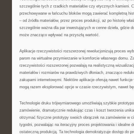
szczególnie tych z rzadkich materiałów czy etycznych kamieni. C
przechowywane w łańcuchu bloków mogą zawierać kompletną histo
– od źródła materiałów, przez proces produkcji, aż po historię właśc
szczególnie ważna dla par inwestujących w cenne dzieła, gdzie 
może znacząco wpływać na przyszłą wartość.
Aplikacje rzeczywistości rozszerzonej rewolucjonizują proces wy
parom na wirtualne przymierzanie w komforcie własnego domu. 
rzeczywistości rozszerzonej pozwalają na realistyczną wizualizac
materiałów i rozmiarów na prawdziwych dłoniach, znacząco redu
zakupami internetowymi. Niektóre aplikacje oferują nawet funkcje
mogą razem eksplorować opcje w czasie rzeczywistym, nawet bę
Technologie druku trójwymiarowego umożliwiają szybkie prototyp
zamówienie, dramatycznie redukując czas i koszt tworzenia unika
otrzymać fizyczne prototypy swoich obrączek na zamówienie w ci
tygodni, pozwalając na iteracyjny proces projektowania i idealne 
ostateczną produkcją. Ta technologia demokratyzuje dostęp do pro