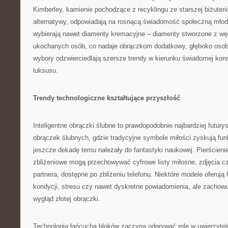
Kimberley, kamienie pochodzące z recyklingu ze starszej biżuterii
alternatywy, odpowiadają na rosnącą świadomość społeczną młody
wybierają nawet diamenty kremacyjne – diamenty stworzone z w
ukochanych osób, co nadaje obrączkom dodatkowy, głęboko osob
wybory odzwierciedlają szersze trendy w kierunku świadomej kon
luksusu.
Trendy technologiczne kształtujące przyszłość
Inteligentne obrączki ślubne to prawdopodobnie najbardziej futury
obrączek ślubnych, gdzie tradycyjne symbole miłości zyskują fun
jeszcze dekadę temu należały do fantastyki naukowej. Pierścien
zbliżeniowe mogą przechowywać cyfrowe listy miłosne, zdjęcia cz
partnera, dostępne po zbliżeniu telefonu. Niektóre modele oferują
kondycji, stresu czy nawet dyskretne powiadomienia, ale zachow
wygląd złotej obrączki.
Technologia łańcucha bloków zaczyna odgrywać rolę w uwierzytelni