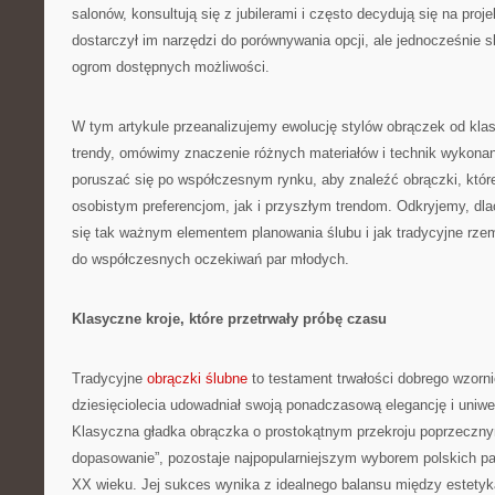
salonów, konsultują się z jubilerami i często decydują się na proj
dostarczył im narzędzi do porównywania opcji, ale jednocześnie 
ogrom dostępnych możliwości.
W tym artykule przeanalizujemy ewolucję stylów obrączek od kl
trendy, omówimy znaczenie różnych materiałów i technik wykonan
poruszać się po współczesnym rynku, aby znaleźć obrączki, któ
osobistym preferencjom, jak i przyszłym trendom. Odkryjemy, dl
się tak ważnym elementem planowania ślubu i jak tradycyjne rzemi
do współczesnych oczekiwań par młodych.
Klasyczne kroje, które przetrwały próbę czasu
Tradycyjne
obrączki ślubne
to testament trwałości dobrego wzorni
dziesięciolecia udowadniał swoją ponadczasową elegancję i uniwe
Klasyczna gładka obrączka o prostokątnym przekroju poprzeczn
dopasowanie”, pozostaje najpopularniejszym wyborem polskich pa
XX wieku. Jej sukces wynika z idealnego balansu między estetyką