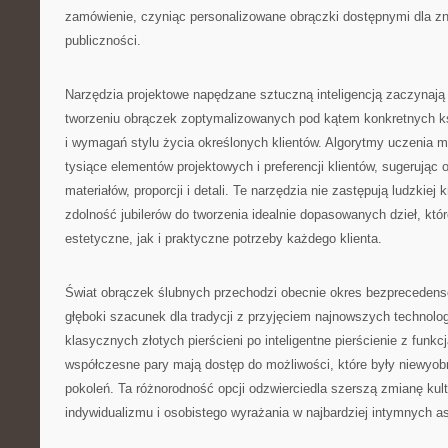
zamówienie, czyniąc personalizowane obrączki dostępnymi dla zn
publiczności.
Narzędzia projektowe napędzane sztuczną inteligencją zaczynają
tworzeniu obrączek zoptymalizowanych pod kątem konkretnych ksz
i wymagań stylu życia określonych klientów. Algorytmy uczenia 
tysiące elementów projektowych i preferencji klientów, sugerując
materiałów, proporcji i detali. Te narzędzia nie zastępują ludzkiej
zdolność jubilerów do tworzenia idealnie dopasowanych dzieł, któ
estetyczne, jak i praktyczne potrzeby każdego klienta.
Świat obrączek ślubnych przechodzi obecnie okres bezprecedens
głęboki szacunek dla tradycji z przyjęciem najnowszych technologi
klasycznych złotych pierścieni po inteligentne pierścienie z funkc
współczesne pary mają dostęp do możliwości, które były niewyob
pokoleń. Ta różnorodność opcji odzwierciedla szerszą zmianę kul
indywidualizmu i osobistego wyrażania w najbardziej intymnych a