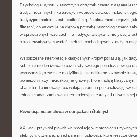
Psychologia wyboru klasycznych obrączek często związana jest 
tradycji rodzinnych i kulturowych wzorców sukcesu małżeńskiego
tradycyjne modele często podkreślają, że chcą mieć obrączki „taki
filmach”, co wskazuje na głęboką potrzebę psychologicznego zak
w sprawdzonych wzorcach. Ta tradycjonalistyczna motywacja jest
o konserwatywnych wartościach lub pochodzących z małych miej
Współczesne interpretacje klasycznych krojów pokazują, jak tra
subtelnie modernizowane bez utraty swojego ponadczasowego char
wprowadzają niewielkie modyfikacje jak delikatne fazowanie krawę
powierzchni czy mikroskopijne grawery, które nadają klasycznym
charakter. Te innowacje pozwalają parom na personalizację swoic
jednoczesnym zachowaniu ich tradycyjnej estetyki i uniwersalnej 
Rewolucja materiałowa w obrączkach ślubnych
XXI wiek przyniósł prawdziwą rewolucję w materiałach używanych
ślubnych, otwierając przed parami możliwości, które jeszcze de