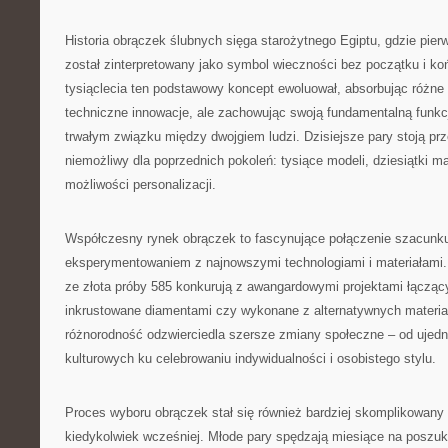
Historia obrączek ślubnych sięga starożytnego Egiptu, gdzie pierw
został zinterpretowany jako symbol wieczności bez początku i ko
tysiąclecia ten podstawowy koncept ewoluował, absorbując różne 
techniczne innowacje, ale zachowując swoją fundamentalną funkc
trwałym związku między dwojgiem ludzi. Dzisiejsze pary stoją pr
niemożliwy dla poprzednich pokoleń: tysiące modeli, dziesiątki ma
możliwości personalizacji.
Współczesny rynek obrączek to fascynujące połączenie szacunku 
eksperymentowaniem z najnowszymi technologiami i materiałami.
ze złota próby 585 konkurują z awangardowymi projektami łącząc
inkrustowane diamentami czy wykonane z alternatywnych materiałó
różnorodność odzwierciedla szersze zmiany społeczne – od ujed
kulturowych ku celebrowaniu indywidualności i osobistego stylu.
Proces wyboru obrączek stał się również bardziej skomplikowany 
kiedykolwiek wcześniej. Młode pary spędzają miesiące na poszuk