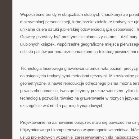
Współczesne trendy w obrączkach ślubnych charakteryzuje prze
maksymalnej personalizacji, które przekształciło te tradycyjnie u
unikalne dzieła sztuki jubilerskiej odzwierciedlające osobowość i h
Grawery przestały być prostymi inicjałami czy datami – dziś pary 
ulubionych książek, współrzędne geograficzne miejsca pierwszeg
odciski palców partnera przetłumaczone na teksturę powierzchni o
Technologia laserowego grawerowania umożliwiła poziom precyzji
do osiągnięcia tradycyjnymi metodami ręcznymi. Mikroskopijne p
geometryczne, a nawet reprodukcje odręcznego pisma można ter
powierzchni obrączki, tworząc intymny przekaz widoczny tylko dl
technologia pozwoliła również na grawerowanie w różnych językach
szczególnie ważne dla par międzynarodowych.
Projektowanie na zamówienie obrączek stało się powszechne dzię
trójwymiarowego i komputerowego wspomagania wzornictwa, któr
usług projektowych wcześniej zarezerwowanych dla najbogatszyc