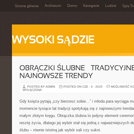
Archiwum
Domy
Kategorie
Ludzie
Strona główna
Spis Tr
WYSOKI SĄDZIE
OBRĄCZKI ŚLUBNE – TRADYCYJNE
NAJNOWSZE TRENDY
POSTED BY ADMIN
POSTED ON CZE - 4 - 2025
MOŻLIWOŚĆ K
WYŁĄCZONA
Gdy księża pytają „czy bierzesz sobie…” i młoda para wyciąga m
momencie tysiące lat tradycji spotykają się z najnowszymi trenda
małym złotym kręgu. Obrączka ślubna to jedyny element ceremonii
resztę życia, dlatego jej wybór stał się jedną z najważniejszych 
ślubu – równie istotną jak wybór sali czy sukni.