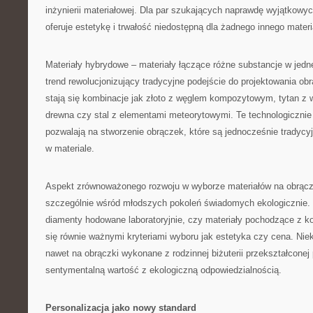
inżynierii materiałowej. Dla par szukających naprawdę wyjątkowy
oferuje estetykę i trwałość niedostępną dla żadnego innego materi
Materiały hybrydowe – materiały łączące różne substancje w jedne
trend rewolucjonizujący tradycyjne podejście do projektowania ob
stają się kombinacje jak złoto z węglem kompozytowym, tytan z
drewna czy stal z elementami meteorytowymi. Te technologiczni
pozwalają na stworzenie obrączek, które są jednocześnie tradycyj
w materiale.
Aspekt zrównoważonego rozwoju w wyborze materiałów na obrącz
szczególnie wśród młodszych pokoleń świadomych ekologicznie. 
diamenty hodowane laboratoryjnie, czy materiały pochodzące z ko
się równie ważnymi kryteriami wyboru jak estetyka czy cena. Niek
nawet na obrączki wykonane z rodzinnej biżuterii przekształconej p
sentymentalną wartość z ekologiczną odpowiedzialnością.
Personalizacja jako nowy standard