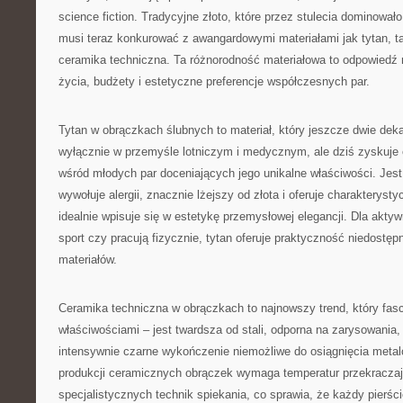
science fiction. Tradycyjne złoto, które przez stulecia dominowało
musi teraz konkurować z awangardowymi materiałami jak tytan, ta
ceramika techniczna. Ta różnorodność materiałowa to odpowiedź n
życia, budżety i estetyczne preferencje współczesnych par.
Tytan w obrączkach ślubnych to materiał, który jeszcze dwie de
wyłącznie w przemyśle lotniczym i medycznym, ale dziś zyskuje
wśród młodych par doceniających jego unikalne właściwości. Jest 
wywołuje alergii, znacznie lżejszy od złota i oferuje charakterys
idealnie wpisuje się w estetykę przemysłowej elegancji. Dla aktyw
sport czy pracują fizycznie, tytan oferuje praktyczność niedostęp
materiałów.
Ceramika techniczna w obrączkach to najnowszy trend, który fas
właściwościami – jest twardsza od stali, odporna na zarysowania, n
intensywnie czarne wykończenie niemożliwe do osiągnięcia met
produkcji ceramicznych obrączek wymaga temperatur przekracza
specjalistycznych technik spiekania, co sprawia, że każdy pierści