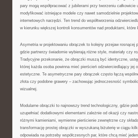
pary mogą współpracować z jubilerami przy tworzeniu całkowicie 
modyfikować istniejące modele czy nawet samodzielnie projekto
internetowych narzędzi. Ten trend do współtworzenia odzwiercied
w kierunku większej kontroli konsumentów nad produktami, które 
Asymetria w projektowaniu obrączek to kolejny przejaw rosnącej p
gdzie partnerzy świadomie wybierają różne style, materiały czy r
Tradycyjne przekonanie, że obrączki muszą być identyczne, ustępu
której każda osoba powinna mieć pierścień odzwierciedlający jej 
estetyczne. Te asymetryczne pary obrączek często łączą wspólne
złota czy podobne grawery – zachowując jednoczesność symbolic
wizualnej.
Modularne obrączki to najnowszy trend technologiczny, gdzie po
uzupełniać dodatkowymi elementami zależnie od okazji czy nastr
różnymi kamieniami, wymienne pierścienie zewnętrzne czy skład
transformację prostej obrączki w wyszukaną biżuterię w ciągu kil
odpowiada na potrzeby współczesnych par, które chcą mieć jeden