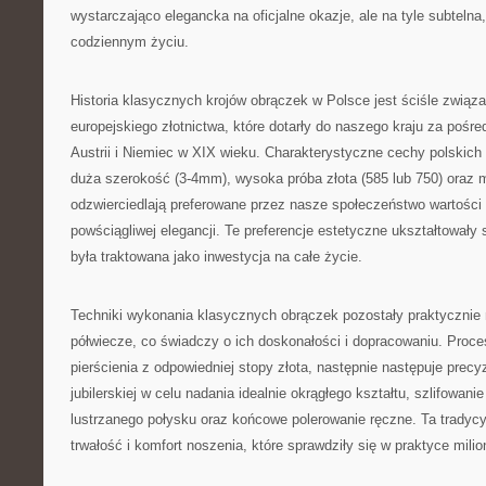
wystarczająco elegancka na oficjalne okazje, ale na tyle subteln
codziennym życiu.
Historia klasycznych krojów obrączek w Polsce jest ściśle związa
europejskiego złotnictwa, które dotarły do naszego kraju za pośr
Austrii i Niemiec w XIX wieku. Charakterystyczne cechy polskic
duża szerokość (3-4mm), wysoka próba złota (585 lub 750) oraz 
odzwierciedlają preferowane przez nasze społeczeństwo wartości t
powściągliwej elegancji. Te preferencje estetyczne ukształtowały 
była traktowana jako inwestycja na całe życie.
Techniki wykonania klasycznych obrączek pozostały praktycznie 
półwiecze, co świadczy o ich doskonałości i dopracowaniu. Proc
pierścienia z odpowiedniej stopy złota, następnie następuje precy
jubilerskiej w celu nadania idealnie okrągłego kształtu, szlifowan
lustrzanego połysku oraz końcowe polerowanie ręczne. Ta tradycy
trwałość i komfort noszenia, które sprawdziły się w praktyce mil