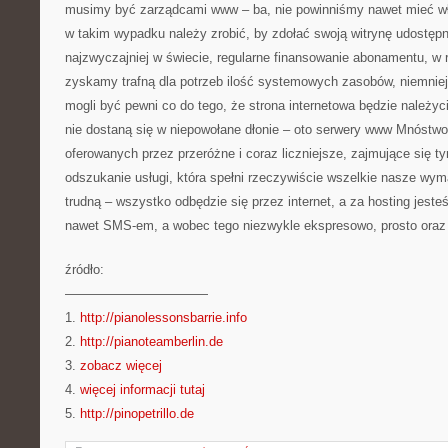
musimy być zarządcami www – ba, nie powinniśmy nawet mieć wł
w takim wypadku należy zrobić, by zdołać swoją witrynę udostępn
najzwyczajniej w świecie, regularne finansowanie abonamentu, w 
zyskamy trafną dla potrzeb ilość systemowych zasobów, niemnie
mogli być pewni co do tego, że strona internetowa będzie należyc
nie dostaną się w niepowołane dłonie – oto serwery www Mnóstwo
oferowanych przez przeróżne i coraz liczniejsze, zajmujące się t
odszukanie usługi, która spełni rzeczywiście wszelkie nasze wym
trudną – wszystko odbędzie się przez internet, a za hosting jesteś
nawet SMS-em, a wobec tego niezwykle ekspresowo, prosto oraz
źródło:
———————————
1.
http://pianolessonsbarrie.info
2.
http://pianoteamberlin.de
3.
zobacz więcej
4.
więcej informacji tutaj
5.
http://pinopetrillo.de