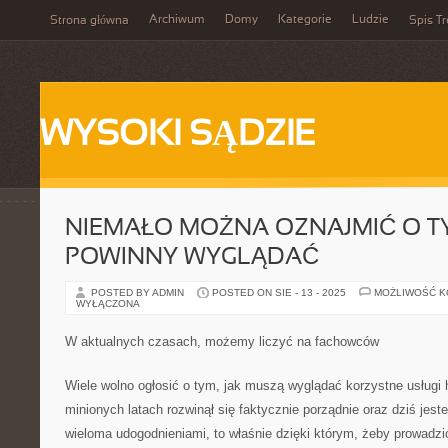
Archiwum
Domy
Kategorie
Ludzie
Strona główna
Spis Tr
WYSOKI SĄDZIE
NIEMAŁO MOŻNA OZNAJMIĆ O TY
POWINNY WYGLĄDAĆ
POSTED BY ADMIN
POSTED ON SIE - 13 - 2025
MOŻLIWOŚĆ 
WYŁĄCZONA
W aktualnych czasach, możemy liczyć na fachowców
Wiele wolno ogłosić o tym, jak muszą wyglądać korzystne usługi 
minionych latach rozwinął się faktycznie porządnie oraz dziś jest
wieloma udogodnieniami, to właśnie dzięki którym, żeby prowadzi