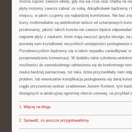
można zajrzeć zawsze wtedy, gdy ma się czas oraz chętkę na na
płytę możemy zawsze zabrać ze sobą, dokądkolwiek będziemy i k
miejscu, w jakim czujemy się najbardziej komfortowo. Nie bez znac
kursy multimedialne są wielokrotnie tańsze od sztampowych kursó
przekonamy, jakość takich kursów nie zawsze będzie odpowiada
nagranie płyty z naukami, które mają nauczyć języka obcego, na p
pozwolą nam kształtować wszystkich umiejętności posługiwania s
Przedewszystkim będziemy się w takim wypadku zaniedbywać w p
przeprowadzaniu konwersacji. W dodatku takie szkolenia wielokro
możliwości do samodzielnego odniesienia się do konkretnego temat
nauka bardziej pamięciowa, niż taka, która przyzwoliłaby nam o
problem, lub ewentualnie komplikacja posługiwania się daną kons
ciągle przyzwoiciej wybrać szablonowe Jestem Kontent, tym bardz
dostępnych w atrakcyjnej ogromnej ofercie cenowej, na przykład z
1.
Więcej na blogu
2.
Sprawdź, co jeszcze przygotowaliśmy