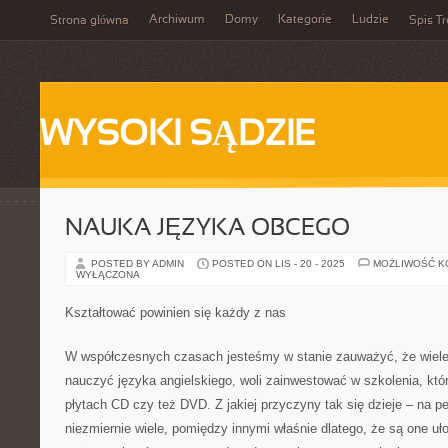
Archiwum
Domy
Kategorie
Ludzie
Strona główna
Spis Tr
WYSOKI SĄDZIE
NAUKA JĘZYKA OBCEGO
POSTED BY ADMIN
POSTED ON LIS - 20 - 2025
MOŻLIWOŚĆ 
WYŁĄCZONA
Kształtować powinien się każdy z nas
W współczesnych czasach jesteśmy w stanie zauważyć, że wiele l
nauczyć języka angielskiego, woli zainwestować w szkolenia, kt
płytach CD czy też DVD. Z jakiej przyczyny tak się dzieje – na
niezmiernie wiele, pomiędzy innymi właśnie dlatego, że są one uło