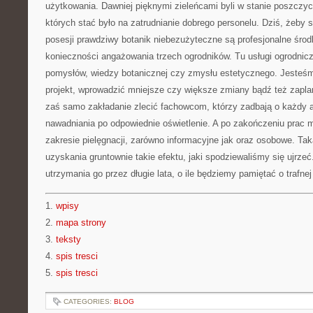
użytkowania. Dawniej pięknymi zieleńcami byli w stanie poszczyci
których stać było na zatrudnianie dobrego personelu. Dziś, żeby 
posesji prawdziwy botanik niebezużyteczne są profesjonalne środ
konieczności angażowania trzech ogrodników. Tu usługi ogrodnicz
pomysłów, wiedzy botanicznej czy zmysłu estetycznego. Jesteś
projekt, wprowadzić mniejsze czy większe zmiany bądź też zapl
zaś samo zakładanie zlecić fachowcom, którzy zadbają o każdy 
nawadniania po odpowiednie oświetlenie. A po zakończeniu prac 
zakresie pielęgnacji, zarówno informacyjne jak oraz osobowe. Tak
uzyskania gruntownie takie efektu, jaki spodziewaliśmy się ujrzeć
utrzymania go przez długie lata, o ile będziemy pamiętać o trafnej
1.
wpisy
2.
mapa strony
3.
teksty
4.
spis tresci
5.
spis tresci
CATEGORIES:
BLOG