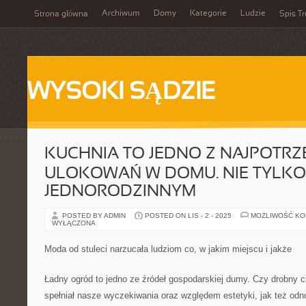
Archiwum
Domy
Kategorie
Ludzie
Strona główna
Spis Tr
WYSOKI SĄDZIE
KUCHNIA TO JEDNO Z NAJPOTRZ
ULOKOWAŃ W DOMU. NIE TYLKO 
JEDNORODZINNYM
POSTED BY ADMIN
POSTED ON LIS - 2 - 2025
MOŻLIWOŚĆ K
WYŁĄCZONA
Moda od stuleci narzucała ludziom co, w jakim miejscu i jakże
Ładny ogród to jedno ze źródeł gospodarskiej dumy. Czy drobny c
spełniał nasze wyczekiwania oraz względem estetyki, jak też odn