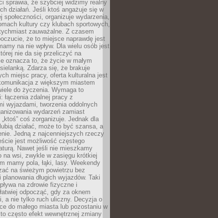
 sprawia, że szybciej widzimy realny
h działań. Jeśli ktoś angażuje się w
ej społeczności, organizuje wydarzenia,
mach kultury czy klubach sportowych,
atychmiast zauważalne. Z czasem
poczucie, że to miejsce naprawdę jest
mamy na nie wpływ. Dla wielu osób jest
tórej nie da się przeliczyć na
ie oznacza to, że życie w małym
 sielanką. Zdarza się, że brakuje
ch miejsc pracy, oferta kulturalna jest
komunikacja z większym miastem
wiele do życzenia. Wymaga to
: łączenia zdalnej pracy z
mi wyjazdami, tworzenia oddolnych
rganizowania wydarzeń zamiast
 „ktoś” coś zorganizuje. Jednak dla
 lubią działać, może to być szansa, a
enie. Jedną z najcenniejszych rzeczy
ście jest możliwość częstego
aturą. Nawet jeśli nie mieszkamy
 na wsi, zwykle w zasięgu krótkiej
em mamy pola, łąki, lasy. Weekendy
ać na świeżym powietrzu bez
 planowania długich wyjazdów. Taki
pływa na zdrowie fizyczne i
 łatwiej odpocząć, gdy za oknem
, a nie tylko ruch uliczny. Decyzja o
ce do małego miasta lub pozostaniu w
 to często efekt wewnętrznej zmiany