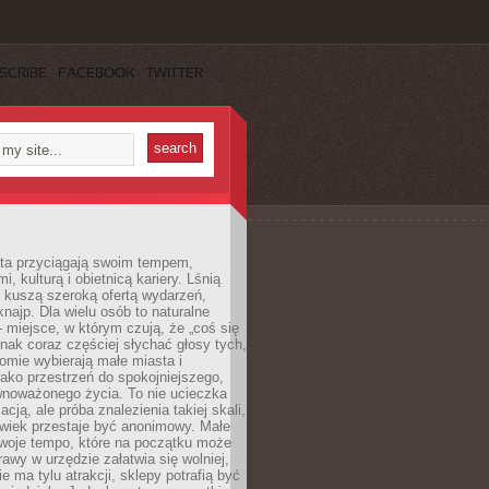
SCRIBE
FACEBOOK
TWITTER
sta przyciągają swoim tempem,
, kulturą i obietnicą kariery. Lśnią
 kuszą szeroką ofertą wydarzeń,
 knajp. Dla wielu osób to naturalne
 miejsce, w którym czują, że „coś się
ednak coraz częściej słychać głosy tych,
omie wybierają małe miasta i
ako przestrzeń do spokojniejszego,
wnoważonego życia. To nie ucieczka
acją, ale próba znalezienia takiej skali,
owiek przestaje być anonimowy. Małe
woje tempo, które na początku może
rawy w urzędzie załatwia się wolniej,
e ma tylu atrakcji, sklepy potrafią być