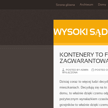
Archiwum
Domy
Strona główna
WYSOKI SĄD
KONTENERY TO 
ZAGWARANTOWAN
POSTED BY ADMIN
POSTED ON 
WYŁĄCZONA
Dzisiaj coraz to więcej ludzi decy
mieszkaniach. Decydują się na to 
domu, to właśnie dzięki czemu od
pożytecznym wynalazkiem czasów. 
grzejników to właśnie dzięki cze