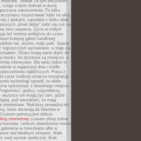
 niedzielę. Jednak za tym wszystkim
ś, czego często brakuje w dużej
 poczucie zakorzenienia. Po kilku
zaczynamy rozpoznawać ludzi na ulicy,
ię z piekarni, sąsiadów z bloku obok.
rostych „dzień dobry” rodzi się coś na
lnej sieci wsparcia. Życie w małym
yja też innemu podejściu do czasu
iast kolejnej galerii handlowej
bliski las, jezioro, mały park. Spacer
ć logistycznym wyzwaniem, a staje się
rytuałem. Dzieci mogą same dojść do
a boisko, bo dystanse są mniejsze, a
 mniej intensywny. Dla wielu rodzin to
wienie w organizacji dnia i źródło
zpieczeństwo najbliższych. Praca z
ta coraz rzadziej oznacza rezygnację
zwój technologii sprawił, że wiele
żna wykonywać z dowolnego miejsca
Programiści, graficy, copywriterzy,
 – wszyscy oni mogą żyć tam, gdzie
jlepiej, pod warunkiem, że mają
ze internetowe. Niektórzy prowadzą też
esy, które docierają do klientów w
. Czasem pomocą jest dobrze
blog internetowy
czasem sklep online
ma kursowa; centrum dowodzenia mieści
 gabinecie w mieszkaniu albo w
iurze nad lokalnym sklepem. Małe
eż swój wymiar społeczny. Brak