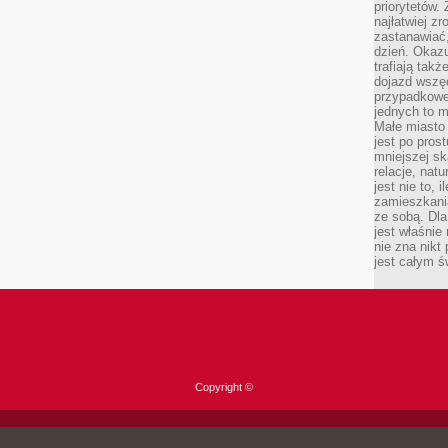
priorytetów.
najłatwiej z
zastanawiać,
dzień. Okazu
trafiają takż
dojazd wszę
przypadkowe
jednych to m
Małe miasto 
jest po pros
mniejszej sk
relacje, nat
jest nie to, 
zamieszkani
ze sobą. Dla
jest właśnie
nie zna nikt
jest całym ś
Copyright ©