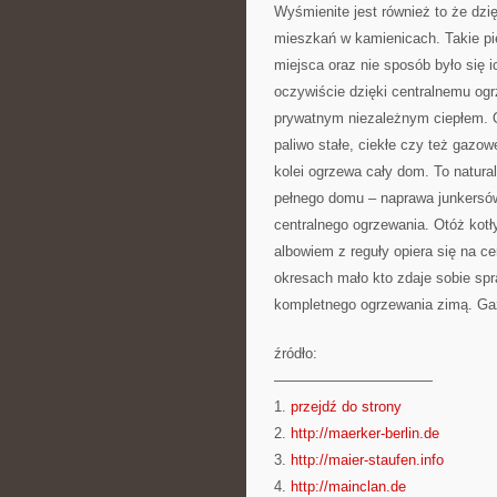
Wyśmienite jest również to że dzi
mieszkań w kamienicach. Takie pi
miejsca oraz nie sposób było się
oczywiście dzięki centralnemu ogr
prywatnym niezależnym ciepłem. O
paliwo stałe, ciekłe czy też gazow
kolei ogrzewa cały dom. To natura
pełnego domu – naprawa junkersów
centralnego ogrzewania. Otóż kotł
albowiem z reguły opiera się na ce
okresach mało kto zdaje sobie sp
kompletnego ogrzewania zimą. Ga
źródło:
———————————
1.
przejdź do strony
2.
http://maerker-berlin.de
3.
http://maier-staufen.info
4.
http://mainclan.de