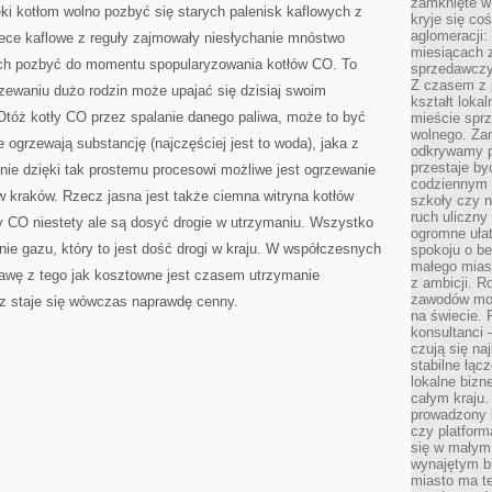
zamknięte w
ęki kotłom wolno pozbyć się starych palenisk kaflowych z
kryje się co
aglomeracji:
ece kaflowe z reguły zajmowały niesłychanie mnóstwo
miesiącach 
 ich pozbyć do momentu spopularyzowania kotłów CO. To
sprzedawczyn
Z czasem z p
zewaniu dużo rodzin może upajać się dzisiaj swoim
kształt loka
tóż kotły CO przez spalanie danego paliwa, może to być
mieście sprz
wolnego. Zam
e ogrzewają substancję (najczęściej jest to woda), jaka z
odkrywamy po
przestaje by
lnie dzięki tak prostemu procesowi możliwe jest ogrzewanie
codziennym 
 kraków. Rzecz jasna jest także ciemna witryna kotłów
szkoły czy n
ruch uliczny
y CO niestety ale są dosyć drogie w utrzymaniu. Wszystko
ogromne ułat
nie gazu, który to jest dość drogi w kraju. W współczesnych
spokoju o be
małego mias
rawę z tego jak kosztowne jest czasem utrzymanie
z ambicji. Ro
zawodów mo
z staje się wówczas naprawdę cenny.
na świecie. 
konsultanci
czują się na
stabilne łąc
lokalne bizn
całym kraju
prowadzony
czy platfor
się w małym
wynajętym b
miasto ma t