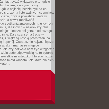
 Zamiast pytać wyłącznie o to, gdzie
robić karierę, zaczynamy się
 gdzie najlepiej będzie żyć na co
je się, że na listę ważnych czynników
e cisza, czyste powietrze, krótszy
dzie, a nawet możliwość
go spotkania znajomych na ulicy. Dla
inus, dla innych – największy plus.
nie jest lepsze ani gorsze od dużego –
tu inne. Daje szansę na życie w
ali, z większą ilością przestrzeni na
urę i spokój. Ostatecznie najważniejsze
ile atrakcji ma nasze miejsce
a, ale czy pozwala nam żyć w zgodzie
 wielu osób odpowiedzią na to pytanie
 niewielkie miasteczko, którego nazwy
 poza mieszkańcami, ale które dla nich
wiatem.