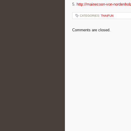
5.
http://mainecoon-von-nordenhol
CATEGORIES:
THAIFUN
Comments are closed.