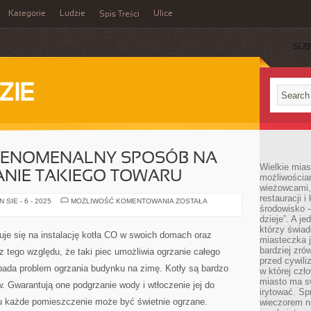
Kategorie
Ludzie
Ulice
Spis Treści
SUB
ZIE
FENOMENALNY SPOSÓB NA
Wielkie mia
IE TAKIEGO TOWARU
możliwościami
wieżowcami,
restauracji i
KONTENERY
SIE - 6 - 2025
MOŻLIWOŚĆ KOMENTOWANIA
ZOSTAŁA
środowisko –
TO
FENOMENALNY
dzieje”. A j
SPOSÓB
którzy świad
NA
duje się na instalację kotła CO w swoich domach oraz
ZAGWARANTOWANIE
miasteczka j
TAKIEGO
bardziej zró
z tego względu, że taki piec umożliwia ogrzanie całego
TOWARU
przed cywiliz
pada problem ogrzania budynku na zimę. Kotły są bardzo
w której czł
miasto ma s
Gwarantują one podgrzanie wody i wtłoczenie jej do
irytować. Sp
mu każde pomieszczenie może być świetnie ogrzane.
wieczorem ni