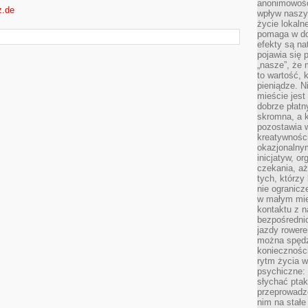
anonimowości
z.de
wpływ naszyc
życie lokaln
pomaga w do
efekty są n
pojawia się 
„nasze”, że 
to wartość, k
pieniądze. N
mieście jest
dobrze płatny
skromna, a 
pozostawia 
kreatywności
okazjonalny
inicjatyw, o
czekania, aż
tych, którzy
nie ogranicz
w małym mie
kontaktu z n
bezpośrednio
jazdy rower
można spędz
konieczności
rytm życia w
psychiczne:
słychać ptaki
przeprowadz
nim na stałe