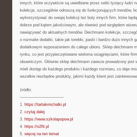
innych, które oczywiście są uwielbiane przez setki tysięcy ludzi
kolekcje, szczególnie odnoszą się do funkcjonujących trendów, bo 
wykorzystywać do swojej kolekcji też buty innych firm, które będ
dobrze pod kątem jakościowym, ale również pod względem wizer
nawiązywać do aktualnych trendów. Deichmann kolekcje, szczeg
o rozmaite dodatki, takie jak torebki, paski i bardzo dużo innych 
dodatkowym wyposażeniem do całego ubioru. Sklep deichmann m
rynku, co jest przypieczętowane wieloma osiągnięciami, które fir
obuwniczym. Głównie sklep deichmann zawsze prowadzony jest w 
mieli dostęp do każdego produktu i każdego rozmiaru, co daje mo
wszelkie niezbędne produkty, jakimi każdy klient jest zainteresow
źródło:
———————————
1.
https://tartakmichalki.pl
2.
czytaj dalej
3.
https://www.szkolapopow.pl
4.
https://o2fit.pl
5.
więcej na ten temat