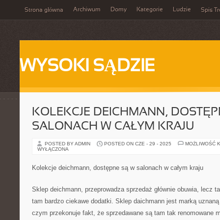
Archiwum
Domy
Kategorie
Ludzie
Strona główna
Spis Tr
WYSOKI SĄDZIE
KOLEKCJE DEICHMANN, DOSTĘP
SALONACH W CAŁYM KRAJU
POSTED BY ADMIN
POSTED ON CZE - 29 - 2025
MOŻLIWOŚĆ 
WYŁĄCZONA
Kolekcje deichmann, dostępne są w salonach w całym kraju
Sklep deichmann, przeprowadza sprzedaż głównie obuwia, lecz t
tam bardzo ciekawe dodatki. Sklep daichmann jest marką uznaną
czym przekonuje fakt, że sprzedawane są tam tak renomowane mark