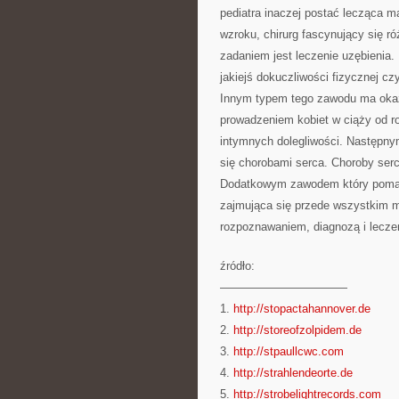
pediatra inaczej postać lecząca ma
wzroku, chirurg fascynujący się r
zadaniem jest leczenie uzębienia.
jakiejś dokuczliwości fizycznej c
Innym typem tego zawodu ma okazj
prowadzeniem kobiet w ciąży od r
intymnych dolegliwości. Następny
się chorobami serca. Choroby serc
Dodatkowym zawodem który pomaga
zajmująca się przede wszystkim 
rozpoznawaniem, diagnozą i lecze
źródło:
———————————
1.
http://stopactahannover.de
2.
http://storeofzolpidem.de
3.
http://stpaullcwc.com
4.
http://strahlendeorte.de
5.
http://strobelightrecords.com