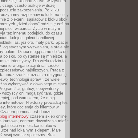
 niedzielę. Jednak za tym wszystkim
ś, czego często brakuje w dużej
 poczucie zakorzenienia. Po kilku
zaczynamy rozpoznawać ludzi na ulicy,
ię z piekarni, sąsiadów z bloku obok.
rostych „dzień dobry” rodzi się coś na
lnej sieci wsparcia. Życie w małym
yja też innemu podejściu do czasu
iast kolejnej galerii handlowej
bliski las, jezioro, mały park. Spacer
ć logistycznym wyzwaniem, a staje się
rytuałem. Dzieci mogą same dojść do
a boisko, bo dystanse są mniejsze, a
 mniej intensywny. Dla wielu rodzin to
wienie w organizacji dnia i źródło
zpieczeństwo najbliższych. Praca z
ta coraz rzadziej oznacza rezygnację
zwój technologii sprawił, że wiele
żna wykonywać z dowolnego miejsca
Programiści, graficy, copywriterzy,
 – wszyscy oni mogą żyć tam, gdzie
jlepiej, pod warunkiem, że mają
ze internetowe. Niektórzy prowadzą też
esy, które docierają do klientów w
. Czasem pomocą jest dobrze
blog internetowy
czasem sklep online
ma kursowa; centrum dowodzenia mieści
 gabinecie w mieszkaniu albo w
iurze nad lokalnym sklepem. Małe
eż swój wymiar społeczny. Brak