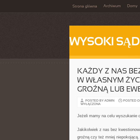
Archiwum
Domy
Strona główna
WYSOKI SĄD
KAŻDY Z NAS BE
W WŁASNYM ŻYC
GROŹNĄ LUB EW
POSTED BY ADMIN
POSTED ON 
WYŁĄCZONA
Jeżeli mamy na celu wyszukanie d
Jakikolwiek z nas bez kwestionow
groźną czy też mniej niepokojącą.