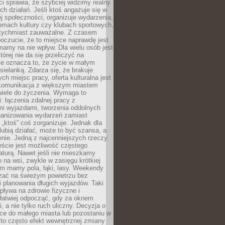
 sprawia, że szybciej widzimy realny
h działań. Jeśli ktoś angażuje się w
ej społeczności, organizuje wydarzenia,
mach kultury czy klubach sportowych,
atychmiast zauważalne. Z czasem
poczucie, że to miejsce naprawdę jest
mamy na nie wpływ. Dla wielu osób jest
tórej nie da się przeliczyć na
ie oznacza to, że życie w małym
 sielanką. Zdarza się, że brakuje
ch miejsc pracy, oferta kulturalna jest
komunikacja z większym miastem
wiele do życzenia. Wymaga to
: łączenia zdalnej pracy z
mi wyjazdami, tworzenia oddolnych
rganizowania wydarzeń zamiast
 „ktoś” coś zorganizuje. Jednak dla
 lubią działać, może to być szansa, a
enie. Jedną z najcenniejszych rzeczy
ście jest możliwość częstego
aturą. Nawet jeśli nie mieszkamy
 na wsi, zwykle w zasięgu krótkiej
em mamy pola, łąki, lasy. Weekendy
ać na świeżym powietrzu bez
 planowania długich wyjazdów. Taki
pływa na zdrowie fizyczne i
 łatwiej odpocząć, gdy za oknem
, a nie tylko ruch uliczny. Decyzja o
ce do małego miasta lub pozostaniu w
 to często efekt wewnętrznej zmiany