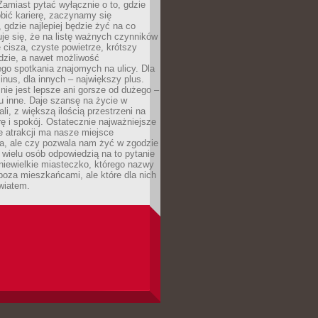
 Zamiast pytać wyłącznie o to, gdzie
robić karierę, zaczynamy się
 gdzie najlepiej będzie żyć na co
je się, że na listę ważnych czynników
e cisza, czyste powietrze, krótszy
dzie, a nawet możliwość
go spotkania znajomych na ulicy. Dla
inus, dla innych – największy plus.
nie jest lepsze ani gorsze od dużego –
tu inne. Daje szansę na życie w
ali, z większą ilością przestrzeni na
urę i spokój. Ostatecznie najważniejsze
ile atrakcji ma nasze miejsce
a, ale czy pozwala nam żyć w zgodzie
 wielu osób odpowiedzią na to pytanie
 niewielkie miasteczko, którego nazwy
 poza mieszkańcami, ale które dla nich
wiatem.