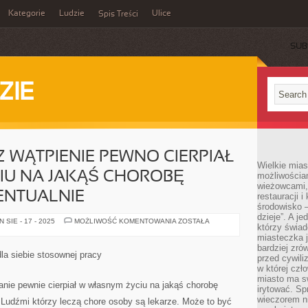
Kategorie
Ludzie
Ulice
Spis Treści
SUB
ZIE
Z WĄTPIENIE PEWNO CIERPIAŁ
Wielkie mia
IU NA JAKĄŚ CHOROBĘ
możliwościami
wieżowcami,
ENTUALNIE
restauracji i
środowisko –
dzieje”. A j
KAŻDY
SIE - 17 - 2025
MOŻLIWOŚĆ KOMENTOWANIA
ZOSTAŁA
którzy świad
Z
NAS
miasteczka j
BEZ
bardziej zró
WĄTPIENIE
la siebie stosownej pracy
przed cywiliz
PEWNO
CIERPIAŁ
w której czł
W
miasto ma s
WŁASNYM
anie pewnie cierpiał w własnym życiu na jakąś chorobę
irytować. Sp
ŻYCIU
NA
wieczorem ni
 Ludźmi którzy leczą chore osoby są lekarze. Może to być
JAKĄŚ