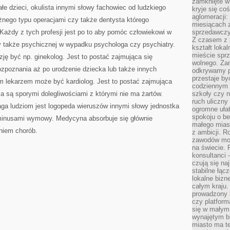
zamknięte w
CHOROBĘ
łe dzieci, okulista innymi słowy fachowiec od ludzkiego
GROŹNĄ
kryje się co
LUB
aglomeracji:
óżnego typu operacjami czy także dentysta którego
EWENTUALNIE
miesiącach 
 Każdy z tych profesji jest po to aby pomóc człowiekowi w
sprzedawczyn
Z czasem z p
zy także psychicznej w wypadku psychologa czy psychiatry.
kształt loka
mieście sprz
ę być np. ginekolog. Jest to postać zajmująca się
wolnego. Zam
ozpoznania aż po urodzenie dziecka lub także innych
odkrywamy po
przestaje by
m lekarzem może być kardiolog. Jest to postać zajmująca
codziennym 
a są sporymi dolegliwościami z którymi nie ma żartów.
szkoły czy n
ruch uliczny
 ludziom jest logopeda wieruszów innymi słowy jednostka
ogromne ułat
spokoju o be
minusami wymowy. Medycyna absorbuje się głównie
małego mias
niem chorób.
z ambicji. Ro
zawodów mo
na świecie. 
konsultanci
czują się na
stabilne łąc
lokalne bizn
całym kraju
prowadzony
czy platfor
się w małym
wynajętym b
miasto ma t