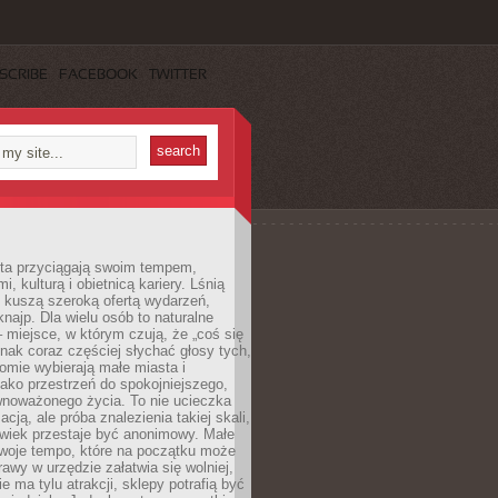
SCRIBE
FACEBOOK
TWITTER
sta przyciągają swoim tempem,
, kulturą i obietnicą kariery. Lśnią
 kuszą szeroką ofertą wydarzeń,
 knajp. Dla wielu osób to naturalne
 miejsce, w którym czują, że „coś się
ednak coraz częściej słychać głosy tych,
omie wybierają małe miasta i
ako przestrzeń do spokojniejszego,
wnoważonego życia. To nie ucieczka
acją, ale próba znalezienia takiej skali,
owiek przestaje być anonimowy. Małe
woje tempo, które na początku może
rawy w urzędzie załatwia się wolniej,
e ma tylu atrakcji, sklepy potrafią być