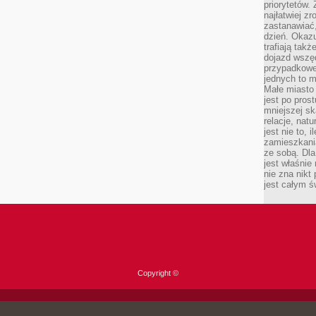
priorytetów.
najłatwiej z
zastanawiać,
dzień. Okazu
trafiają takż
dojazd wszę
przypadkowe
jednych to m
Małe miasto 
jest po pros
mniejszej sk
relacje, nat
jest nie to, 
zamieszkani
ze sobą. Dla
jest właśnie
nie zna nikt
jest całym ś
Copyright ©