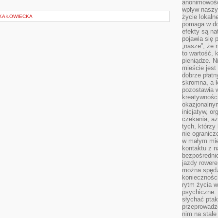
anonimowości
wpływ naszyc
życie lokaln
YKA ŁOWIECKA
pomaga w do
efekty są n
pojawia się 
„nasze”, że 
to wartość, k
pieniądze. N
mieście jest
dobrze płatny
skromna, a 
pozostawia 
kreatywności
okazjonalny
inicjatyw, o
czekania, aż
tych, którzy
nie ogranicz
w małym mie
kontaktu z n
bezpośrednio
jazdy rower
można spędz
konieczności
rytm życia w
psychiczne:
słychać ptaki
przeprowadz
nim na stałe