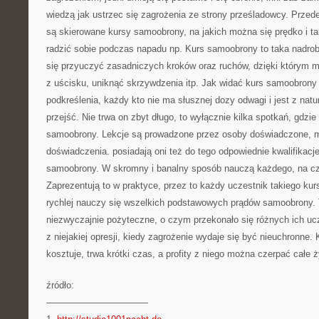
wiedzą jak ustrzec się zagrożenia ze strony prześladowcy. Przed
są skierowane kursy samoobrony, na jakich można się prędko i t
radzić sobie podczas napadu np. Kurs samoobrony to taka nadro
się przyuczyć zasadniczych kroków oraz ruchów, dzięki którym m
z uścisku, uniknąć skrzywdzenia itp. Jak widać kurs samoobrony 
podkreślenia, każdy kto nie ma słusznej dozy odwagi i jest z natur
przejść. Nie trwa on zbyt długo, to wyłącznie kilka spotkań, gdzi
samoobrony. Lekcje są prowadzone przez osoby doświadczone, m
doświadczenia. posiadają oni też do tego odpowiednie kwalifikacje
samoobrony. W skromny i banalny sposób nauczą każdego, na c
Zaprezentują to w praktyce, przez to każdy uczestnik takiego kursu
rychlej nauczy się wszelkich podstawowych prądów samoobrony. 
niezwyczajnie pożyteczne, o czym przekonało się różnych ich u
z niejakiej opresji, kiedy zagrożenie wydaje się być nieuchronne
kosztuje, trwa krótki czas, a profity z niego można czerpać całe ż
źródło:
———————————