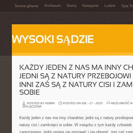
Archiwum
Domy
Kategorie
Ludzie
Strona główna
Spis Tr
WYSOKI SĄDZIE
KAŻDY JEDEN Z NAS MA INNY C
JEDNI SĄ Z NATURY PRZEBOJOWI 
INNI ZAŚ SĄ Z NATURY CISI I ZA
SOBIE
POSTED BY ADMIN
POSTED ON SIE - 17 - 2025
MOŻLIWOŚĆ 
WYŁĄCZONA
Każdy jeden z nas ma inny charakter, jedni są z natury przebojowi 
natury cisi i zamknięci w sobie. W związku z tym każdy człowiek 
zagrożeniem, jedni umieją się postawić i się obronić, inni zaś zami