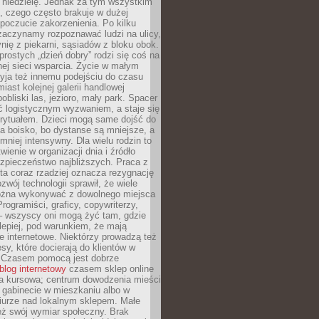
 niedzielę. Jednak za tym wszystkim
ś, czego często brakuje w dużej
 poczucie zakorzenienia. Po kilku
zaczynamy rozpoznawać ludzi na ulicy,
ię z piekarni, sąsiadów z bloku obok.
rostych „dzień dobry” rodzi się coś na
lnej sieci wsparcia. Życie w małym
yja też innemu podejściu do czasu
iast kolejnej galerii handlowej
bliski las, jezioro, mały park. Spacer
ć logistycznym wyzwaniem, a staje się
rytuałem. Dzieci mogą same dojść do
a boisko, bo dystanse są mniejsze, a
 mniej intensywny. Dla wielu rodzin to
wienie w organizacji dnia i źródło
zpieczeństwo najbliższych. Praca z
ta coraz rzadziej oznacza rezygnację
zwój technologii sprawił, że wiele
żna wykonywać z dowolnego miejsca
Programiści, graficy, copywriterzy,
 – wszyscy oni mogą żyć tam, gdzie
jlepiej, pod warunkiem, że mają
ze internetowe. Niektórzy prowadzą też
esy, które docierają do klientów w
. Czasem pomocą jest dobrze
blog internetowy
czasem sklep online
ma kursowa; centrum dowodzenia mieści
 gabinecie w mieszkaniu albo w
iurze nad lokalnym sklepem. Małe
eż swój wymiar społeczny. Brak