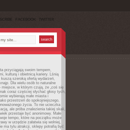
SCRIBE
FACEBOOK
TWITTER
sta przyciągają swoim tempem,
, kulturą i obietnicą kariery. Lśnią
 kuszą szeroką ofertą wydarzeń,
 knajp. Dla wielu osób to naturalne
 miejsce, w którym czują, że „coś się
ednak coraz częściej słychać głosy tych,
omie wybierają małe miasta i
ako przestrzeń do spokojniejszego,
wnoważonego życia. To nie ucieczka
acją, ale próba znalezienia takiej skali,
owiek przestaje być anonimowy. Małe
woje tempo, które na początku może
rawy w urzędzie załatwia się wolniej,
e ma tylu atrakcji, sklepy potrafią być