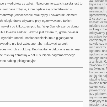
zamknięte w
INTERESUJĄCYCH
e z wydruków ze zdjęć. Najogromniejszą ich zaletą jest to,
kryje się co
aglomeracji:
e ukochane zdjęcie, które będzie się przedstawiać w
miesiącach 
 stanowiąc jednocześnie atrakcyjny i nowatorski element
sprzedawczyn
Z czasem z p
chnologie druku używane przy egzekwowaniu takich
kształt loka
mieście sprz
nawet i do kilkudziesięciu lat. Wypróbuj obrazy do domu.
wolnego. Zam
kilka kwestii zadbać. Ważne jest zatem to, gdzie powiesi
odkrywamy po
przestaje by
o wysokim stopniu nasłonecznienia lub o gigantycznej
codziennym 
ypadku nie jest zalecane, aby traktować wydruki
szkoły czy n
ruch uliczny
icestwić ich strukturę. Kup kapitalne dekoracje na ścianę.
ogromne ułat
spokoju o be
rzeć miękką szmatką w celu usunięcia nagromadzonego
małego mias
ane zabiegi pielęgnacyjne.
z ambicji. Ro
zawodów mo
na świecie. 
konsultanci
czują się na
stabilne łąc
lokalne bizn
całym kraju
prowadzony
czy platfor
się w małym
wynajętym b
miasto ma t