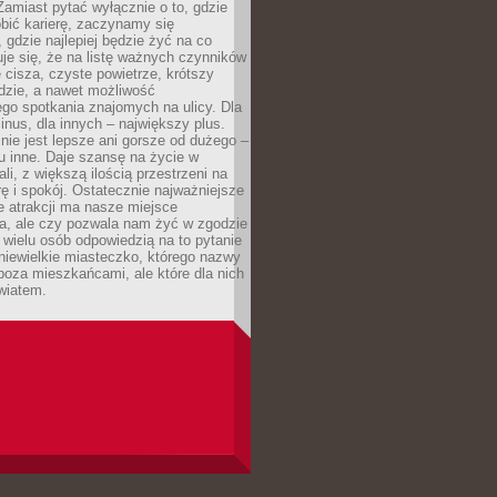
 Zamiast pytać wyłącznie o to, gdzie
robić karierę, zaczynamy się
 gdzie najlepiej będzie żyć na co
je się, że na listę ważnych czynników
e cisza, czyste powietrze, krótszy
dzie, a nawet możliwość
go spotkania znajomych na ulicy. Dla
inus, dla innych – największy plus.
nie jest lepsze ani gorsze od dużego –
tu inne. Daje szansę na życie w
ali, z większą ilością przestrzeni na
urę i spokój. Ostatecznie najważniejsze
ile atrakcji ma nasze miejsce
a, ale czy pozwala nam żyć w zgodzie
 wielu osób odpowiedzią na to pytanie
 niewielkie miasteczko, którego nazwy
 poza mieszkańcami, ale które dla nich
wiatem.