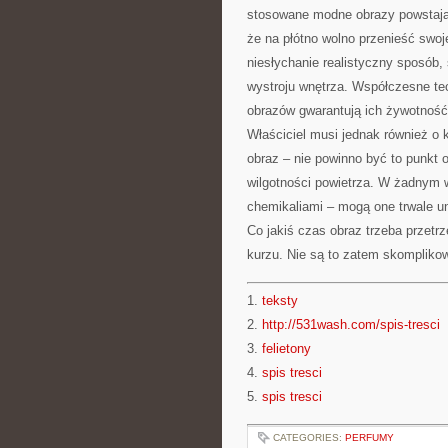
stosowane modne obrazy powstając
że na płótno wolno przenieść swoj
niesłychanie realistyczny sposób,
wystroju wnętrza. Współczesne te
obrazów gwarantują ich żywotność 
Właściciel musi jednak również o 
obraz – nie powinno być to punkt 
wilgotności powietrza. W żadnym w
chemikaliami – mogą one trwale un
Co jakiś czas obraz trzeba przet
kurzu. Nie są to zatem skomplikow
1.
teksty
2.
http://531wash.com/spis-tresci
3.
felietony
4.
spis tresci
5.
spis tresci
CATEGORIES:
PERFUMY