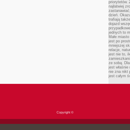
priorytetów.
najłatwiej z
zastanawiać,
dzień. Okazu
trafiają takż
dojazd wszę
przypadkowe
jednych to m
Małe miasto 
jest po pros
mniejszej sk
relacje, nat
jest nie to, 
zamieszkani
ze sobą. Dla
jest właśnie
nie zna nikt
jest całym ś
Copyright ©