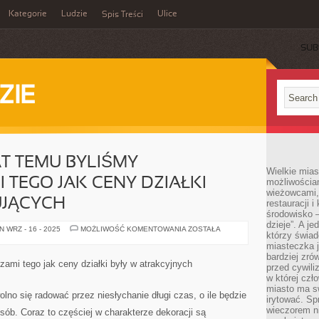
Kategorie
Ludzie
Ulice
Spis Treści
SUB
ZIE
AT TEMU BYLIŚMY
Wielkie mia
TEGO JAK CENY DZIAŁKI
możliwościami
wieżowcami,
UJĄCYCH
restauracji i
środowisko –
dzieje”. A j
JESZCZE
 WRZ - 16 - 2025
MOŻLIWOŚĆ KOMENTOWANIA
ZOSTAŁA
którzy świad
PARĘ
LAT
miasteczka j
TEMU
bardziej zró
BYLIŚMY
zami tego jak ceny działki były w atrakcyjnych
przed cywiliz
OBSERWATORAMI
TEGO
w której czł
JAK
miasto ma s
CENY
no się radować przez niesłychanie długi czas, o ile będzie
irytować. Sp
DZIAŁKI
BYŁY
wieczorem ni
sób. Coraz to częściej w charakterze dekoracji są
W