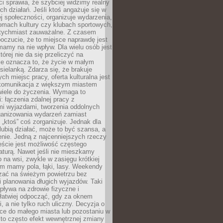
 sprawia, że szybciej widzimy realny
h działań. Jeśli ktoś angażuje się w
ej społeczności, organizuje wydarzenia,
mach kultury czy klubach sportowych,
atychmiast zauważalne. Z czasem
poczucie, że to miejsce naprawdę jest
mamy na nie wpływ. Dla wielu osób jest
tórej nie da się przeliczyć na
ie oznacza to, że życie w małym
 sielanką. Zdarza się, że brakuje
ch miejsc pracy, oferta kulturalna jest
komunikacja z większym miastem
wiele do życzenia. Wymaga to
: łączenia zdalnej pracy z
mi wyjazdami, tworzenia oddolnych
rganizowania wydarzeń zamiast
 „ktoś” coś zorganizuje. Jednak dla
 lubią działać, może to być szansa, a
enie. Jedną z najcenniejszych rzeczy
ście jest możliwość częstego
aturą. Nawet jeśli nie mieszkamy
 na wsi, zwykle w zasięgu krótkiej
em mamy pola, łąki, lasy. Weekendy
ać na świeżym powietrzu bez
 planowania długich wyjazdów. Taki
pływa na zdrowie fizyczne i
 łatwiej odpocząć, gdy za oknem
, a nie tylko ruch uliczny. Decyzja o
ce do małego miasta lub pozostaniu w
 to często efekt wewnętrznej zmiany