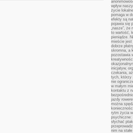
anonimowości
wpływ naszyc
życie lokaln
pomaga w do
efekty są n
pojawia się 
„nasze”, że 
to wartość, k
pieniądze. N
mieście jest
dobrze płatny
skromna, a 
pozostawia 
kreatywności
okazjonalny
inicjatyw, o
czekania, aż
tych, którzy
nie ogranicz
w małym mie
kontaktu z n
bezpośrednio
jazdy rower
można spędz
konieczności
rytm życia w
psychiczne:
słychać ptaki
przeprowadz
nim na stałe