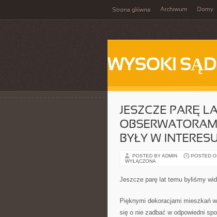
Archiwum
Domy
Strona główna
WYSOKI SĄD
JESZCZE PARĘ L
OBSERWATORAMI 
BYŁY W INTERES
POSTED BY ADMIN
POSTED ON
WYŁĄCZONA
Jeszcze parę lat temu byliśmy wid
Pięknymi dekoracjami mieszkań wol
się o nie zadbać w odpowiedni spo