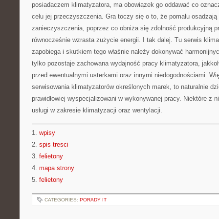
posiadaczem klimatyzatora, ma obowiązek go oddawać co oznac
celu jej przeczyszczenia. Gra toczy się o to, że pomału osadzają 
zanieczyszczenia, poprzez co obniża się zdolność produkcyjną pr
równocześnie wzrasta zużycie energii. I tak dalej. Tu serwis klim
zapobiega i skutkiem tego właśnie należy dokonywać harmonijny
tylko pozostaje zachowana wydajność pracy klimatyzatora, jakko
przed ewentualnymi usterkami oraz innymi niedogodnościami. Wię
serwisowania klimatyzatorów określonych marek, to naturalnie dz
prawidłowiej wyspecjalizowani w wykonywanej pracy. Niektóre z 
usługi w zakresie klimatyzacji oraz wentylacji.
1.
wpisy
2.
spis tresci
3.
felietony
4.
mapa strony
5.
felietony
CATEGORIES:
PORADY IT