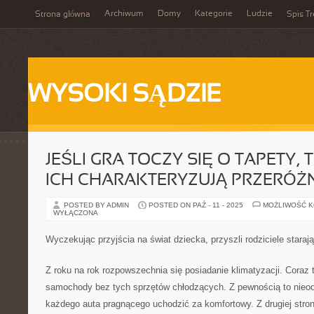
Archiwum
Domy
Kategorie
Ludzie
Strona główna
Spis Tr
WYSOKI SĄDZIE
JEŚLI GRA TOCZY SIĘ O TAPETY,
ICH CHARAKTERYZUJĄ PRZERÓ
POSTED BY ADMIN
POSTED ON PAŹ - 11 - 2025
MOŻLIWOŚĆ 
WYŁĄCZONA
Wyczekując przyjścia na świat dziecka, przyszli rodziciele starają
Z roku na rok rozpowszechnia się posiadanie klimatyzacji. Coraz t
samochody bez tych sprzętów chłodzących. Z pewnością to nieo
każdego auta pragnącego uchodzić za komfortowy. Z drugiej strony