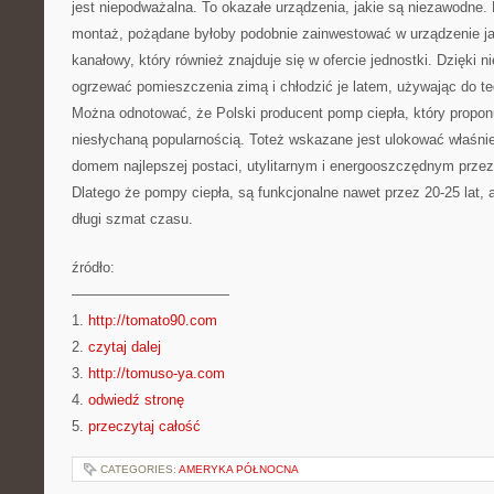
jest niepodważalna. To okazałe urządzenia, jakie są niezawodne. 
montaż, pożądane byłoby podobnie zainwestować w urządzenie ja
kanałowy, który również znajduje się w ofercie jednostki. Dzięki
ogrzewać pomieszczenia zimą i chłodzić je latem, używając do te
Można odnotować, że Polski producent pomp ciepła, który proponu
niesłychaną popularnością. Toteż wskazane jest ulokować właśnie
domem najlepszej postaci, utylitarnym i energooszczędnym przez
Dlatego że pompy ciepła, są funkcjonalne nawet przez 20-25 lat, 
długi szmat czasu.
źródło:
———————————
1.
http://tomato90.com
2.
czytaj dalej
3.
http://tomuso-ya.com
4.
odwiedź stronę
5.
przeczytaj całość
CATEGORIES:
AMERYKA PÓŁNOCNA