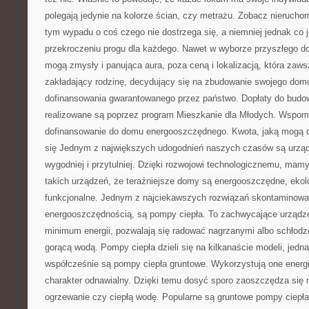
polegają jedynie na kolorze ścian, czy metrażu. Zobacz nieruchom
tym wypadu o coś czego nie dostrzega się, a niemniej jednak co 
przekroczeniu progu dla każdego. Nawet w wyborze przyszłego d
mogą zmysły i panująca aura, poza ceną i lokalizacją, która zawsz
zakładający rodzinę, decydujący się na zbudowanie swojego dom
dofinansowania gwarantowanego przez państwo. Dopłaty do budow
realizowane są poprzez program Mieszkanie dla Młodych. Wspom
dofinansowanie do domu energooszczędnego. Kwota, jaką mogą do
się Jednym z największych udogodnień naszych czasów są urządz
wygodniej i przytulniej. Dzięki rozwojowi technologicznemu, mam
takich urządzeń, że teraźniejsze domy są energooszczędne, ekol
funkcjonalne. Jednym z najciekawszych rozwiązań skontaminow
energooszczędnością, są pompy ciepła. To zachwycające urządze
minimum energii, pozwalają się radować nagrzanymi albo schłod
gorącą wodą. Pompy ciepła dzieli się na kilkanaście modeli, jedn
współcześnie są pompy ciepła gruntowe. Wykorzystują one energi
charakter odnawialny. Dzięki temu dosyć sporo zaoszczędza się 
ogrzewanie czy ciepłą wodę. Popularne są gruntowe pompy ciepł