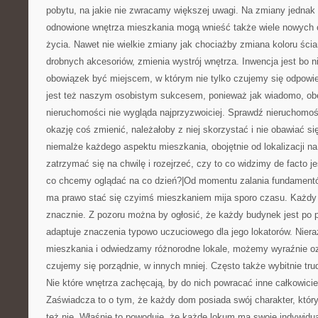
pobytu, na jakie nie zwracamy większej uwagi. Na zmiany jednak 
odnowione wnętrza mieszkania mogą wnieść także wiele nowych 
życia. Nawet nie wielkie zmiany jak chociażby zmiana koloru ści
drobnych akcesoriów, zmienia wystrój wnętrza. Inwencja jest bo 
obowiązek być miejscem, w którym nie tylko czujemy się odpowied
jest też naszym osobistym sukcesem, ponieważ jak wiadomo, ob
nieruchomości nie wygląda najprzyzwoiciej. Sprawdź nieruchomoś
okazję coś zmienić, należałoby z niej skorzystać i nie obawiać si
niemalże każdego aspektu mieszkania, obojętnie od lokalizacji n
zatrzymać się na chwilę i rozejrzeć, czy to co widzimy de facto 
co chcemy oglądać na co dzień?|Od momentu zalania fundamentó
ma prawo stać się czyimś mieszkaniem mija sporo czasu. Każdy 
znacznie. Z pozoru można by ogłosić, że każdy budynek jest po 
adaptuje znaczenia typowo uczuciowego dla jego lokatorów. Nier
mieszkania i odwiedzamy różnorodne lokale, możemy wyraźnie oz
czujemy się porządnie, w innych mniej. Często także wybitnie tru
Nie które wnętrza zachęcają, by do nich powracać inne całkowicie
Zaświadcza to o tym, że każdy dom posiada swój charakter, kt
też nie. Właśnie to powoduje, że każde lokum ma swoje indywidua