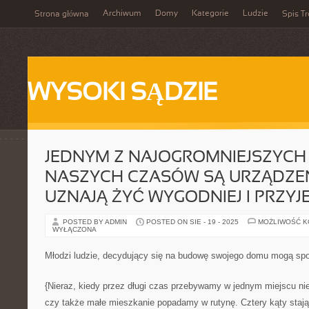
Archiwum
Domy
Kategorie
Ludzie
Strona główna
Spis Tr
WYSOKI SĄDZIE
JEDNYM Z NAJOGROMNIEJSZYC
NASZYCH CZASÓW SĄ URZĄDZEN
UZNAJĄ ŻYĆ WYGODNIEJ I PRZYJ
POSTED BY ADMIN
POSTED ON SIE - 19 - 2025
MOŻLIWOŚĆ 
WYŁĄCZONA
Młodzi ludzie, decydujący się na budowę swojego domu mogą sp
{Nieraz, kiedy przez długi czas przebywamy w jednym miejscu nie
czy także małe mieszkanie popadamy w rutynę. Cztery kąty staj