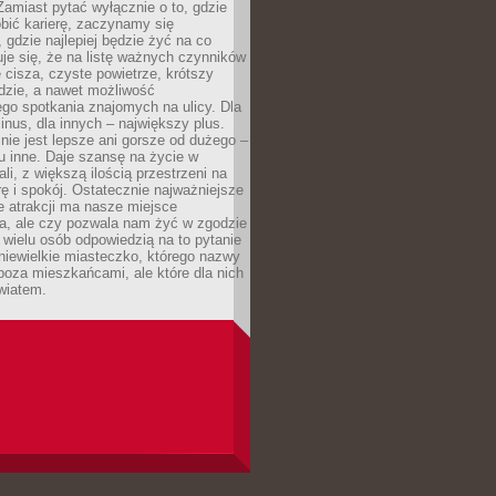
 Zamiast pytać wyłącznie o to, gdzie
robić karierę, zaczynamy się
 gdzie najlepiej będzie żyć na co
je się, że na listę ważnych czynników
e cisza, czyste powietrze, krótszy
dzie, a nawet możliwość
go spotkania znajomych na ulicy. Dla
inus, dla innych – największy plus.
nie jest lepsze ani gorsze od dużego –
tu inne. Daje szansę na życie w
ali, z większą ilością przestrzeni na
urę i spokój. Ostatecznie najważniejsze
ile atrakcji ma nasze miejsce
a, ale czy pozwala nam żyć w zgodzie
 wielu osób odpowiedzią na to pytanie
 niewielkie miasteczko, którego nazwy
 poza mieszkańcami, ale które dla nich
wiatem.