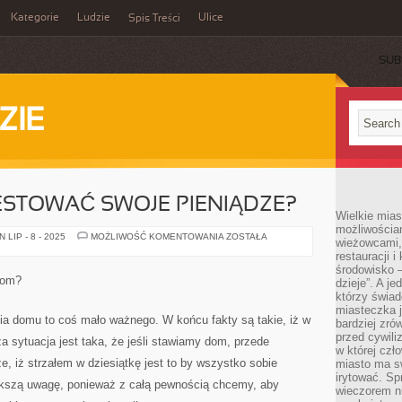
Kategorie
Ludzie
Ulice
Spis Treści
SUB
ZIE
ESTOWAĆ SWOJE PIENIĄDZE?
Wielkie mia
możliwościami
JAK
LIP - 8 - 2025
MOŻLIWOŚĆ KOMENTOWANIA
ZOSTAŁA
wieżowcami,
MOŻNA
restauracji i
INWESTOWAĆ
SWOJE
środowisko –
PIENIĄDZE?
dom?
dzieje”. A j
którzy świad
miasteczka j
ia domu to coś mało ważnego. W końcu fakty są takie, iż w
bardziej zró
przed cywiliz
 sytuacja jest taka, że jeśli stawiamy dom, przede
w której czł
 iż strzałem w dziesiątkę jest to by wszystko sobie
miasto ma s
irytować. Sp
ększą uwagę, ponieważ z całą pewnością chcemy, aby
wieczorem ni