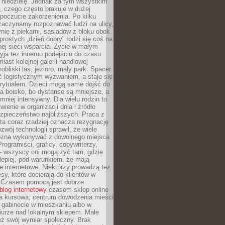
 niedzielę. Jednak za tym wszystkim
ś, czego często brakuje w dużej
 poczucie zakorzenienia. Po kilku
zaczynamy rozpoznawać ludzi na ulicy,
ię z piekarni, sąsiadów z bloku obok.
rostych „dzień dobry” rodzi się coś na
lnej sieci wsparcia. Życie w małym
yja też innemu podejściu do czasu
iast kolejnej galerii handlowej
bliski las, jezioro, mały park. Spacer
ć logistycznym wyzwaniem, a staje się
rytuałem. Dzieci mogą same dojść do
a boisko, bo dystanse są mniejsze, a
 mniej intensywny. Dla wielu rodzin to
wienie w organizacji dnia i źródło
zpieczeństwo najbliższych. Praca z
ta coraz rzadziej oznacza rezygnację
zwój technologii sprawił, że wiele
żna wykonywać z dowolnego miejsca
Programiści, graficy, copywriterzy,
 – wszyscy oni mogą żyć tam, gdzie
jlepiej, pod warunkiem, że mają
ze internetowe. Niektórzy prowadzą też
esy, które docierają do klientów w
. Czasem pomocą jest dobrze
blog internetowy
czasem sklep online
ma kursowa; centrum dowodzenia mieści
 gabinecie w mieszkaniu albo w
iurze nad lokalnym sklepem. Małe
eż swój wymiar społeczny. Brak