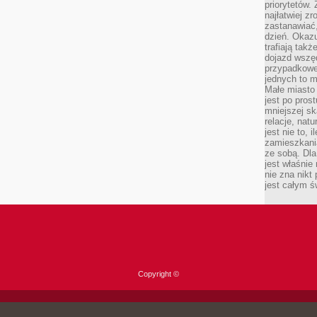
priorytetów.
najłatwiej z
zastanawiać,
dzień. Okazu
trafiają takż
dojazd wszę
przypadkowe
jednych to m
Małe miasto 
jest po pros
mniejszej sk
relacje, nat
jest nie to, 
zamieszkani
ze sobą. Dla
jest właśnie
nie zna nikt
jest całym ś
Copyright ©