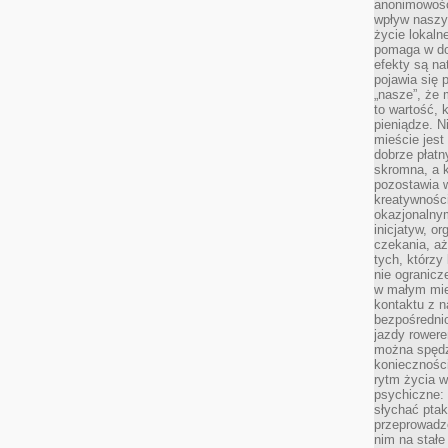
anonimowości
wpływ naszyc
życie lokaln
pomaga w do
efekty są n
pojawia się 
„nasze”, że 
to wartość, k
pieniądze. N
mieście jest
dobrze płatny
skromna, a 
pozostawia 
kreatywności
okazjonalny
inicjatyw, o
czekania, aż
tych, którzy
nie ogranicz
w małym mie
kontaktu z n
bezpośrednio
jazdy rower
można spędz
konieczności
rytm życia w
psychiczne:
słychać ptaki
przeprowadz
nim na stałe