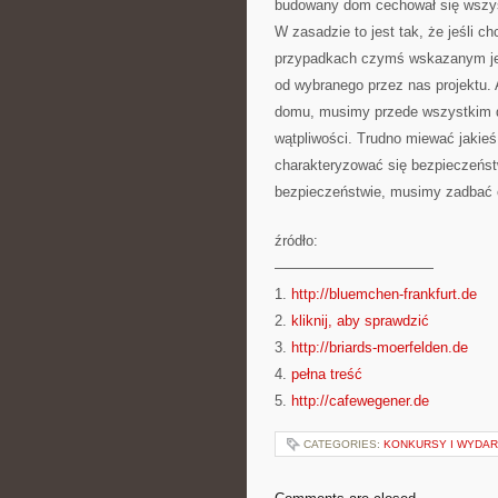
budowany dom cechował się wszyst
W zasadzie to jest tak, że jeśli
przypadkach czymś wskazanym jest
od wybranego przez nas projektu.
domu, musimy przede wszystkim d
wątpliwości. Trudno miewać jakieś
charakteryzować się bezpieczeńst
bezpieczeństwie, musimy zadbać 
źródło:
———————————
1.
http://bluemchen-frankfurt.de
2.
kliknij, aby sprawdzić
3.
http://briards-moerfelden.de
4.
pełna treść
5.
http://cafewegener.de
CATEGORIES:
KONKURSY I WYDAR