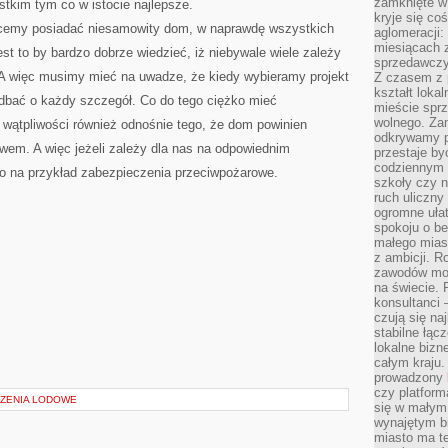
zamknięte w
kim tym co w istocie najlepsze.
kryje się co
 chcemy posiadać niesamowity dom, w naprawdę wszystkich
aglomeracji:
miesiącach 
 to by bardzo dobrze wiedzieć, iż niebywale wiele zależy
sprzedawczyn
 A więc musimy mieć na uwadze, że kiedy wybieramy projekt
Z czasem z p
kształt loka
bać o każdy szczegół. Co do tego ciężko mieć
mieście sprz
wolnego. Zam
 wątpliwości również odnośnie tego, że dom powinien
odkrywamy po
wem. A więc jeżeli zależy dla nas na odpowiednim
przestaje by
codziennym 
o na przykład zabezpieczenia przeciwpożarowe.
szkoły czy n
ruch uliczny
ogromne ułat
spokoju o be
małego mias
z ambicji. Ro
zawodów mo
na świecie. 
konsultanci
czują się na
stabilne łąc
lokalne bizn
całym kraju
prowadzony
czy platfor
ZENIA LODOWE
się w małym
wynajętym b
miasto ma t