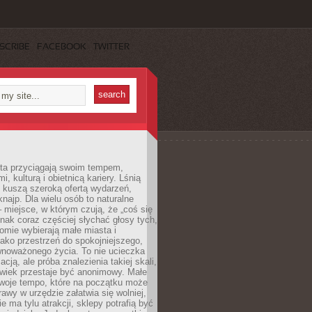
SCRIBE
FACEBOOK
TWITTER
sta przyciągają swoim tempem,
, kulturą i obietnicą kariery. Lśnią
 kuszą szeroką ofertą wydarzeń,
 knajp. Dla wielu osób to naturalne
 miejsce, w którym czują, że „coś się
ednak coraz częściej słychać głosy tych,
omie wybierają małe miasta i
ako przestrzeń do spokojniejszego,
wnoważonego życia. To nie ucieczka
acją, ale próba znalezienia takiej skali,
owiek przestaje być anonimowy. Małe
woje tempo, które na początku może
rawy w urzędzie załatwia się wolniej,
e ma tylu atrakcji, sklepy potrafią być