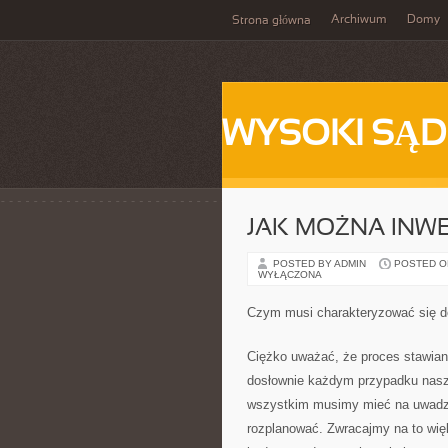
Archiwum
Domy
Strona główna
WYSOKI SĄD
JAK MOŻNA INW
POSTED BY ADMIN
POSTED ON 
WYŁĄCZONA
Czym musi charakteryzować się 
Ciężko uważać, że proces stawian
dosłownie każdym przypadku nasza
wszystkim musimy mieć na uwadze,
rozplanować. Zwracajmy na to wi