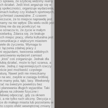
 sprawia, że szybciej widzimy realny
h działań. Jeśli ktoś angażuje się w
ej społeczności, organizuje wydarzenia,
mach kultury czy klubach sportowych,
atychmiast zauważalne. Z czasem
poczucie, że to miejsce naprawdę jest
mamy na nie wpływ. Dla wielu osób jest
tórej nie da się przeliczyć na
ie oznacza to, że życie w małym
 sielanką. Zdarza się, że brakuje
ch miejsc pracy, oferta kulturalna jest
komunikacja z większym miastem
wiele do życzenia. Wymaga to
: łączenia zdalnej pracy z
mi wyjazdami, tworzenia oddolnych
rganizowania wydarzeń zamiast
 „ktoś” coś zorganizuje. Jednak dla
 lubią działać, może to być szansa, a
enie. Jedną z najcenniejszych rzeczy
ście jest możliwość częstego
aturą. Nawet jeśli nie mieszkamy
 na wsi, zwykle w zasięgu krótkiej
em mamy pola, łąki, lasy. Weekendy
ać na świeżym powietrzu bez
 planowania długich wyjazdów. Taki
pływa na zdrowie fizyczne i
 łatwiej odpocząć, gdy za oknem
, a nie tylko ruch uliczny. Decyzja o
ce do małego miasta lub pozostaniu w
 to często efekt wewnętrznej zmiany