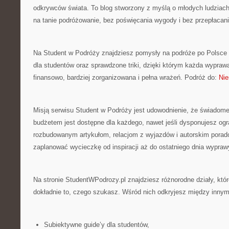
odkrywców świata. To blog stworzony z myślą o młodych ludziac
na tanie podróżowanie, bez poświęcania wygody i bez przepłacan
Na Student w Podróży znajdziesz pomysły na podróże po Polsce i
dla studentów oraz sprawdzone triki, dzięki którym każda wypra
finansowo, bardziej zorganizowana i pełna wrażeń. Podróż do:
Ni
Misją serwisu Student w Podróży jest udowodnienie, że świadom
budżetem jest dostępne dla każdego, nawet jeśli dysponujesz og
rozbudowanym artykułom, relacjom z wyjazdów i autorskim porado
zaplanować wycieczkę od inspiracji aż do ostatniego dnia wypraw
Na stronie StudentWPodrozy.pl znajdziesz różnorodne działy, któ
dokładnie to, czego szukasz. Wśród nich odkryjesz między innym
Subiektywne guide’y dla studentów,