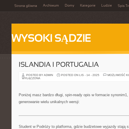
Archiwum
Domy
Kategorie
Ludzie
Strona główna
Spis Tr
WYSOKI SĄDZIE
ISLANDIA I PORTUGALIA
POSTED BY ADMIN
POSTED ON LIS - 14 - 2025
MOŻLIWOŚĆ 
WYŁĄCZONA
Poniżej masz bardzo długi, spin-ready opis w formacie synonim1
generowanie wielu unikalnych wersji:
Student w Podróży to platforma, gdzie budżetowe wyjazdy stają s