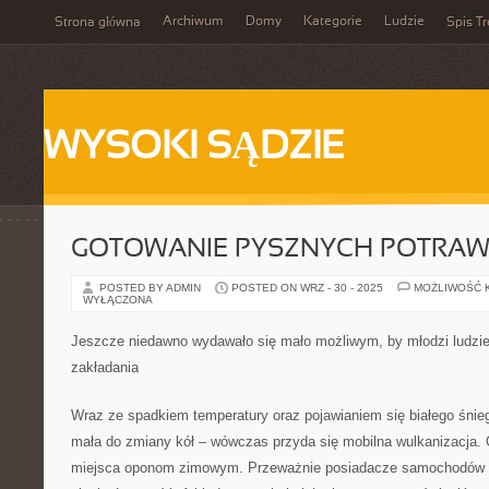
Archiwum
Domy
Kategorie
Ludzie
Strona główna
Spis Tr
WYSOKI SĄDZIE
GOTOWANIE PYSZNYCH POTRAW 
POSTED BY ADMIN
POSTED ON WRZ - 30 - 2025
MOŻLIWOŚĆ 
WYŁĄCZONA
Jeszcze niedawno wydawało się mało możliwym, by młodzi ludzie
zakładania
Wraz ze spadkiem temperatury oraz pojawianiem się białego śnie
mała do zmiany kół – wówczas przyda się mobilna wulkanizacja. 
miejsca oponom zimowym. Przeważnie posiadacze samochodów o