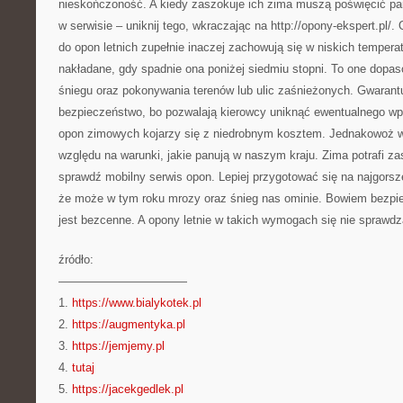
nieskończoność. A kiedy zaszokuje ich zima muszą poświęcić par
w serwisie – uniknij tego, wkraczając na http://opony-ekspert.pl
do opon letnich zupełnie inaczej zachowują się w niskich temper
nakładane, gdy spadnie ona poniżej siedmiu stopni. To one dop
śniegu oraz pokonywania terenów lub ulic zaśnieżonych. Gwarant
bezpieczeństwo, bo pozwalają kierowcy uniknąć ewentualnego wp
opon zimowych kojarzy się z niedrobnym kosztem. Jednakowoż 
względu na warunki, jakie panują w naszym kraju. Zima potrafi z
sprawdź mobilny serwis opon. Lepiej przygotować się na najgorsze
że może w tym roku mrozy oraz śnieg nas ominie. Bowiem bezpie
jest bezcenne. A opony letnie w takich wymogach się nie sprawdz
źródło:
———————————
1.
https://www.bialykotek.pl
2.
https://augmentyka.pl
3.
https://jemjemy.pl
4.
tutaj
5.
https://jacekgedlek.pl