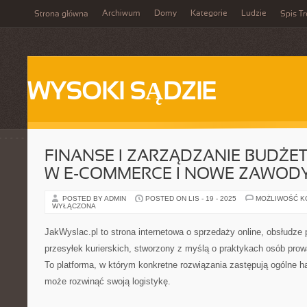
Archiwum
Domy
Kategorie
Ludzie
Strona główna
Spis Tr
WYSOKI SĄDZIE
FINANSE I ZARZĄDZANIE BUDŻET
W E-COMMERCE I NOWE ZAWOD
POSTED BY ADMIN
POSTED ON LIS - 19 - 2025
MOŻLIWOŚĆ 
WYŁĄCZONA
JakWyslac.pl to strona internetowa o sprzedaży online, obsłudze 
przesyłek kurierskich, stworzony z myślą o praktykach osób pro
To platforma, w którym konkretne rozwiązania zastępują ogólne 
może rozwinąć swoją logistykę.