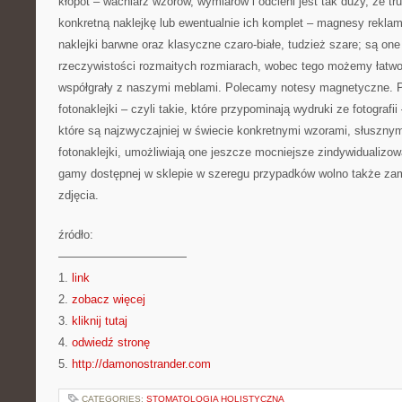
kłopot – wachlarz wzorów, wymiarów i odcieni jest tak duży, że t
konkretną naklejkę lub ewentualnie ich komplet – magnesy rek
naklejki barwne oraz klasyczne czaro-białe, tudzież szare; są on
rzeczywistości rozmaitych rozmiarach, wobec tego możemy łatwo
współgrały z naszymi meblami. Polecamy notesy magnetyczne. 
fotonaklejki – czyli takie, które przypominają wydruki ze fotografi
które są najzwyczajniej w świecie konkretnymi wzorami, słusznym
fotonaklejki, umożliwiają one jeszcze mocniejsze zindywidualizo
gamy dostępnej w sklepie w szeregu przypadków wolno także za
zdjęcia.
źródło:
———————————
1.
link
2.
zobacz więcej
3.
kliknij tutaj
4.
odwiedź stronę
5.
http://damonostrander.com
CATEGORIES:
STOMATOLOGIA HOLISTYCZNA