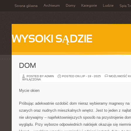
Archiwum
Domy
Kategorie
Ludzie
Strona główna
Spis Tr
WYSOKI SĄDZIE
DOM
POSTED BY ADMIN
POSTED ON LIP - 19 - 2025
MOŻLIWOŚĆ 
WYŁĄCZONA
Mycie okien
Próbując adekwatnie ozdobić dom nieraz wybieramy magnesy na 
szarych oraz nudnych mieszkalnych wnętrz. Jest to jeden z najła
nie ukrywajmy – najefektowniejszych sposób na przystrojenie do
wyglądu. Przy wyborze odpowiednich naklejek okazuje się niemn