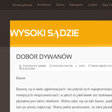
Archiwum
Domy
Kategorie
Ludzie
Strona główna
Spis Tr
WYSOKI SĄDZIE
DOBÓR DYWANÓW
POSTED BY ADMIN
POSTED ON SIE - 1 - 2025
MOŻLIWOŚĆ K
WYŁĄCZONA
Basen
Baseny są w wielu aglomeracjach, nie jedynie tych najogromniejs
mniejszych miejscowościach, w jakich to jakkolwiek też budowane
pływalnia jest takim obiektem. Wolno udać się na taki basen, po
tam po prostu odpocząć. Mamy pełne przekonanie, że taka pływal