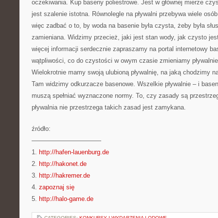
oczekiwania. Kup baseny poliestrowe. Jest w głównej mierze czys
jest szalenie istotna. Równolegle na pływalni przebywa wiele os
więc zadbać o to, by woda na basenie była czysta, żeby była sł
zamieniana. Widzimy przecież, jaki jest stan wody, jak czysto jest
więcej informacji serdecznie zapraszamy na portal internetowy b
wątpliwości, co do czystości w owym czasie zmieniamy pływalnie
Wielokrotnie mamy swoją ulubioną pływalnię, na jaką chodzimy na
Tam widzimy odkurzacze basenowe. Wszelkie pływalnie – i baseny
muszą spełniać wyznaczone normy. To, czy zasady są przestrzega
pływalnia nie przestrzega takich zasad jest zamykana.
źródło:
———————————
1.
http://hafen-lauenburg.de
2.
http://hakonet.de
3.
http://hakremer.de
4.
zapoznaj się
5.
http://halo-game.de
CATEGORIES:
KONKURSY I WYDARZENIA LODOWE