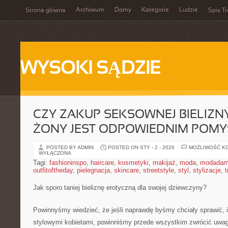
Archiwum
Domy
Kategorie
Ludzie
Strona główna
Spis Tr
WYSOKI SĄDZIE
CZY ZAKUP SEKSOWNEJ BIELIZN
ŻONY JEST ODPOWIEDNIM POM
POSTED BY ADMIN
POSTED ON STY - 2 - 2026
MOŻLIWOŚĆ K
WYŁĄCZONA
Tagi:
fashioninspo
,
haircare
,
kosmetyki
,
makijaż
,
moda
,
modadam
outfitoftheday
,
pielegnacja
,
skincare
,
streetstyle
,
styl
,
stylizacje
,
t
Jak sporo taniej bieliznę erotyczną dla swojej dziewczyny?
Powinnyśmy wiedzieć, że jeśli naprawdę byśmy chciały sprawić, i
stylowymi kobietami, powinniśmy przede wszystkim zwrócić uwagę