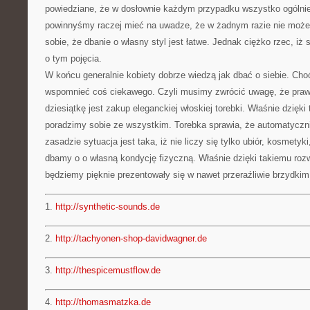
powiedziane, że w dosłownie każdym przypadku wszystko ogólnie
powinnyśmy raczej mieć na uwadze, że w żadnym razie nie może
sobie, że dbanie o własny styl jest łatwe. Jednak ciężko rzec, iż
o tym pojęcia.
W końcu generalnie kobiety dobrze wiedzą jak dbać o siebie. Ch
wspomnieć coś ciekawego. Czyli musimy zwrócić uwagę, że pra
dziesiątkę jest zakup eleganckiej włoskiej torebki. Właśnie dzięki
poradzimy sobie ze wszystkim. Torebka sprawia, że automatyczni
zasadzie sytuacja jest taka, iż nie liczy się tylko ubiór, kosmetyki
dbamy o o własną kondycję fizyczną. Właśnie dzięki takiemu roz
będziemy pięknie prezentowały się w nawet przeraźliwie brzydki
1.
http://synthetic-sounds.de
2.
http://tachyonen-shop-davidwagner.de
3.
http://thespicemustflow.de
4.
http://thomasmatzka.de