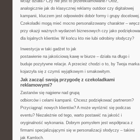
wciąż działa? Czy nie jest to przereklamowane? Otóż,
analogicznie jak do klasycznej reklamy outdoor czy digitalowej
kampanii, kluczem jest odpowiedni dobór formy i grupy docelowej.
Czekoladki mogą mieć mocno personalizowany charakter – wręc
przy okazji ważnych wydarzeń biznesowych czy jako podziękowa
dla lojalnych klientów. W końcu kto nie lubi odrobiny słodyczy?
Inwestycja w taki gadżet to jak
postawienie na jakościową kawę w biurze – działa na długo i
buduje pozytywne relacje. A przecież chodzi o to, by Twoja marka
kojarzyła się z czymś wyjątkowym i smakowitym.
Jak zacząć swoją przygodę z czekoladkami
reklamowymi?
Zastanów się najpierw nad grupą
odbiorców i celami kampanii. Chcesz podziękować partnerom?
Przyciągnąć nowych klientów? A może wyróżnić się podczas
eventu? Niezależnie od tego, warto postawić na jakość i
oryginalność wykonania. Dobrym pomysłem jest współpraca z
firmami specjalizującymi się w personalizacji słodyczy – takimi
jak Kamloch.