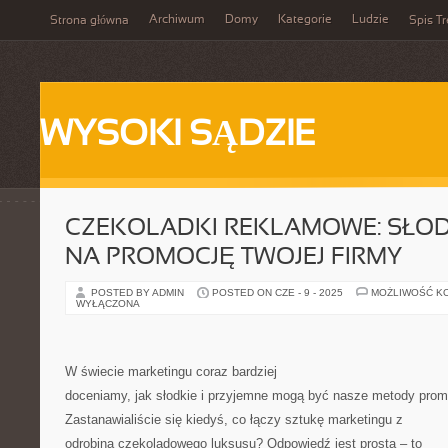
Archiwum
Domy
Kategorie
Ludzie
Strona główna
Spis Tr
WYSOKI SĄDZIE
CZEKOLADKI REKLAMOWE: SŁOD
NA PROMOCJĘ TWOJEJ FIRMY
POSTED BY ADMIN
POSTED ON CZE - 9 - 2025
MOŻLIWOŚĆ K
WYŁĄCZONA
W świecie marketingu coraz bardziej
doceniamy, jak słodkie i przyjemne mogą być nasze metody promo
Zastanawialiście się kiedyś, co łączy sztukę marketingu z
odrobiną czekoladowego luksusu? Odpowiedź jest prosta – to