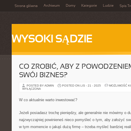
Archiwum
Domy
Kategorie
Ludzie
Strona główna
Spis Tr
WYSOKI SĄDZIE
CO ZROBIĆ, ABY Z POWODZENI
SWÓJ BIZNES?
POSTED BY ADMIN
POSTED ON LIS - 21 - 2025
MOŻLIWOŚĆ 
WYŁĄCZONA
W co aktualnie warto inwestować?
Jeżeli posiadasz trochę pieniędzy, ale generalnie nie mówimy o d
najzwyczajniej powinieneś nieco pomyśleć o tym, aby założyć sw
w tym momencie o jakąś dużą firmę – trzeba myśleć bardziej rea