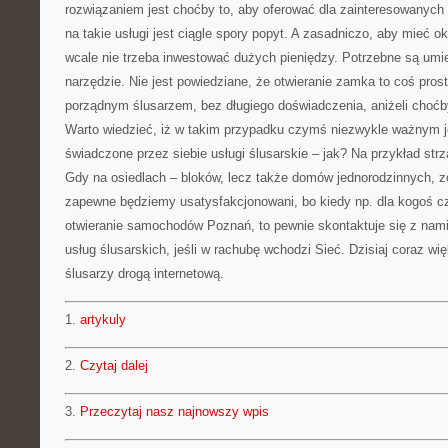
rozwiązaniem jest choćby to, aby oferować dla zainteresowanych 
na takie usługi jest ciągle spory popyt. A zasadniczo, aby mieć o
wcale nie trzeba inwestować dużych pieniędzy. Potrzebne są umi
narzędzie. Nie jest powiedziane, że otwieranie zamka to coś prost
porządnym ślusarzem, bez długiego doświadczenia, aniżeli cho
Warto wiedzieć, iż w takim przypadku czymś niezwykle ważnym j
świadczone przez siebie usługi ślusarskie – jak? Na przykład strz
Gdy na osiedlach – bloków, lecz także domów jednorodzinnych, zo
zapewne będziemy usatysfakcjonowani, bo kiedy np. dla kogoś 
otwieranie samochodów Poznań, to pewnie skontaktuje się z nami
usług ślusarskich, jeśli w rachubę wchodzi Sieć. Dzisiaj coraz w
ślusarzy drogą internetową.
1.
artykuly
2.
Czytaj dalej
3.
Przeczytaj nasz najnowszy wpis