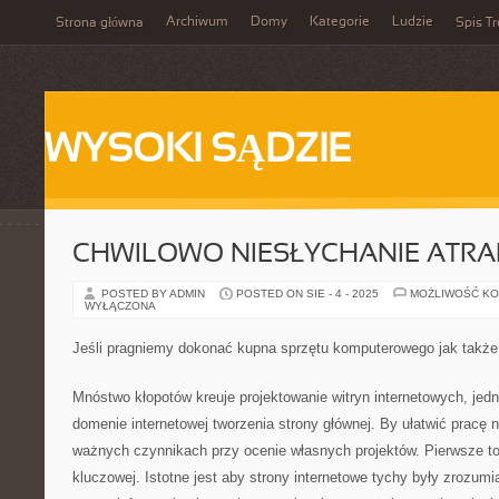
Archiwum
Domy
Kategorie
Ludzie
Strona główna
Spis Tr
WYSOKI SĄDZIE
CHWILOWO NIESŁYCHANIE ATRA
POSTED BY ADMIN
POSTED ON SIE - 4 - 2025
MOŻLIWOŚĆ K
WYŁĄCZONA
Jeśli pragniemy dokonać kupna sprzętu komputerowego jak takż
Mnóstwo kłopotów kreuje projektowanie witryn internetowych, jed
domenie internetowej tworzenia strony głównej. By ułatwić pracę 
ważnych czynnikach przy ocenie własnych projektów. Pierwsze to
kluczowej. Istotne jest aby strony internetowe tychy były zrozumia