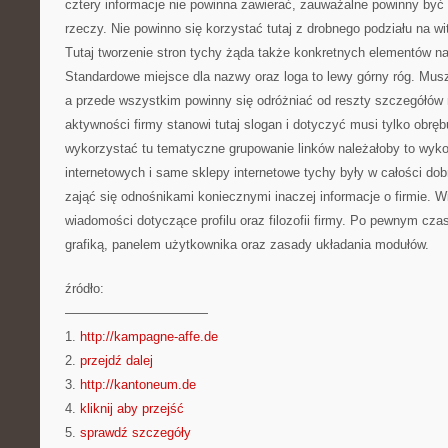
cztery informacje nie powinna zawierać, zauważalne powinny być 
rzeczy. Nie powinno się korzystać tutaj z drobnego podziału na wit
Tutaj tworzenie stron tychy żąda także konkretnych elementów na
Standardowe miejsce dla nazwy oraz loga to lewy górny róg. Mu
a przede wszystkim powinny się odróżniać od reszty szczegółów n
aktywności firmy stanowi tutaj slogan i dotyczyć musi tylko obrę
wykorzystać tu tematyczne grupowanie linków należałoby to wyko
internetowych i same sklepy internetowe tychy były w całości do
zająć się odnośnikami koniecznymi inaczej informacje o firmie. 
wiadomości dotyczące profilu oraz filozofii firmy. Po pewnym cza
grafiką, panelem użytkownika oraz zasady układania modułów.
źródło:
———————————
1.
http://kampagne-affe.de
2.
przejdź dalej
3.
http://kantoneum.de
4.
kliknij aby przejść
5.
sprawdź szczegóły