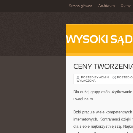
Archiwum
Domy
Strona główna
WYSOKI SĄD
CENY TWORZENI
POSTED BY ADMIN
POSTED ON 
WYŁĄCZONA
Dla dużej grupy osób użytkowanie
uwagi na to
Dziś pracuje wiele kompetentnych 
internetowych. Kontrahenci dzięki
dla siebie najkorzystniejszą. Najko