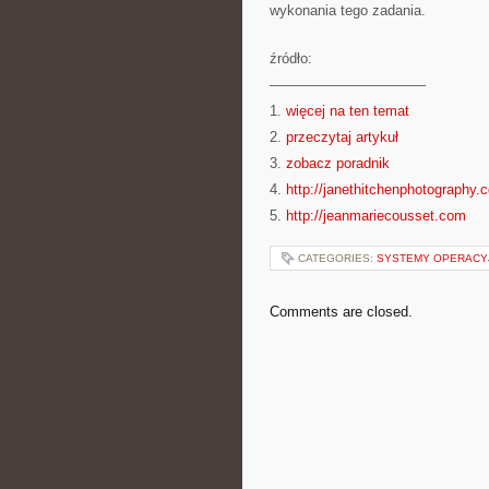
wykonania tego zadania.
źródło:
———————————
1.
więcej na ten temat
2.
przeczytaj artykuł
3.
zobacz poradnik
4.
http://janethitchenphotography.
5.
http://jeanmariecousset.com
CATEGORIES:
SYSTEMY OPERACY
Comments are closed.