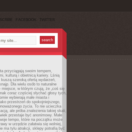
SCRIBE
FACEBOOK
TWITTER
sta przyciągają swoim tempem,
, kulturą i obietnicą kariery. Lśnią
 kuszą szeroką ofertą wydarzeń,
 knajp. Dla wielu osób to naturalne
 miejsce, w którym czują, że „coś się
ednak coraz częściej słychać głosy tych,
omie wybierają małe miasta i
ako przestrzeń do spokojniejszego,
wnoważonego życia. To nie ucieczka
acją, ale próba znalezienia takiej skali,
owiek przestaje być anonimowy. Małe
woje tempo, które na początku może
rawy w urzędzie załatwia się wolniej,
e ma tylu atrakcji, sklepy potrafią być