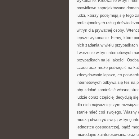
wykonanie. Kreowanie witryn inte
prawidłowo zaprojektowaną domenę
ludzi, którzy podejmują się tego z
profesjonalnych usług doświadczo
witryn dla prywatnej osoby. Wtenc
lepsze wykonanie. Firmy, które po
nich zadania w wielu przypadkach
Tworzenie witryn internetowych na
przypadkach na jej jakości. Osoba
czasu oraz może poświęcić na każ
zdecydowanie lepsze, co potwierd
internetowych odbywa się też na 
aby zdołać zamieścić własną stron
ludzie coraz częściej decydują si
dla nich najważniejszym rozwiąza
stanie mieć coś swojego. Własny d
muszą utworzyć swoją witrynę inte
jednostce gospodarczej, bądź mog
miarodajne zainteresowania oraz um