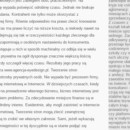
rnetowych jest zabiegiem dość pracochłonnym. Na
zamknięte w
kryje się co
 wypada poświęcić odrobinę czasu. Jednak nie brakuje
aglomeracji:
miesiącach 
adania. Kontrahent nie tylko może skorzystać z
sprzedawczyn
nej firmy. Równie odpowiednio ma prawo zlecić kreowanie
Z czasem z p
kształt loka
zas ma prawo liczyć na niższe koszta, a niekiedy nawet na
mieście sprz
dejmują się tak w rzeczywistości każdego zleconego dla
wolnego. Zam
odkrywamy po
 zapominają o osobistym nastawieniu do konsumenta.
przestaje by
codziennym 
stępuje u nich w sposób machinalny co odbija się w wielu
szkoły czy n
 prywatna na ogół dysponuje znacznie większą ilością
ruch uliczny
ogromne ułat
dy szczegół więcej czasu. Rezultaty jego pracy są
spokoju o be
za www.agencja-eyedesign.pl. Tworzenie stron
małego mias
z ambicji. Ro
potrzeby prywatnych osób. Nie wypada być prezesem firmy,
zawodów mo
na świecie. 
ę internetową w Internecie. W dzisiejszych czasach, kiedy
konsultanci
ę na prowadzenie własnego biznesu, biznes internetowy jest
czują się na
stabilne łąc
niem problemu. Za zdecydowanie mniejsze finanse są w
lokalne bizn
robny interes. Ewidentnie, aby mogli zaistnieć w internecie
całym kraju
prowadzony
rnetową. Tworzenie stron mogą zlecić zewnętrznej
czy platfor
się w małym
ą to zrobić we własnym zakresie. Sami, jeżeli wykazują
wynajętym b
iejętności w tej dyscyplinie są w stanie podjąć się
miasto ma t