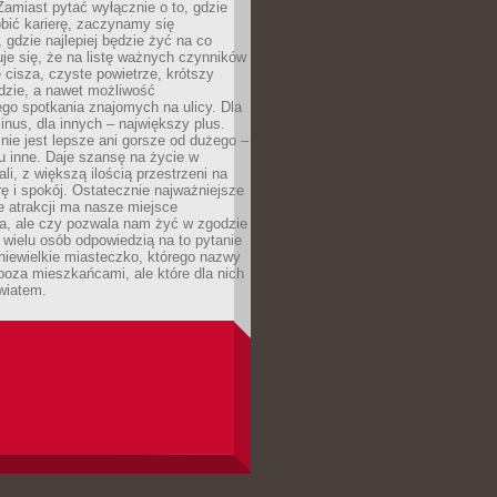
 Zamiast pytać wyłącznie o to, gdzie
robić karierę, zaczynamy się
 gdzie najlepiej będzie żyć na co
je się, że na listę ważnych czynników
e cisza, czyste powietrze, krótszy
dzie, a nawet możliwość
go spotkania znajomych na ulicy. Dla
inus, dla innych – największy plus.
nie jest lepsze ani gorsze od dużego –
tu inne. Daje szansę na życie w
ali, z większą ilością przestrzeni na
urę i spokój. Ostatecznie najważniejsze
ile atrakcji ma nasze miejsce
a, ale czy pozwala nam żyć w zgodzie
 wielu osób odpowiedzią na to pytanie
 niewielkie miasteczko, którego nazwy
 poza mieszkańcami, ale które dla nich
wiatem.