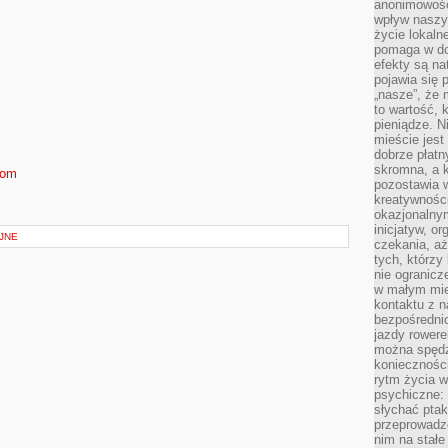
anonimowości
wpływ naszyc
życie lokaln
pomaga w do
efekty są n
pojawia się 
„nasze”, że 
to wartość, k
pieniądze. N
mieście jest
dobrze płatny
skromna, a 
com
pozostawia 
kreatywności
okazjonalny
inicjatyw, o
JNE
czekania, aż
tych, którzy
nie ogranicz
w małym mie
kontaktu z n
bezpośrednio
jazdy rower
można spędz
konieczności
rytm życia w
psychiczne:
słychać ptaki
przeprowadz
nim na stałe