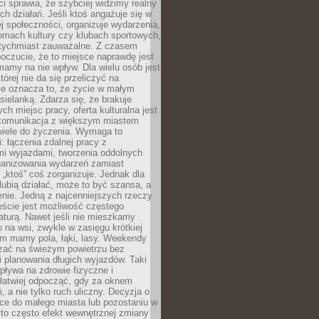
 sprawia, że szybciej widzimy realny
h działań. Jeśli ktoś angażuje się w
ej społeczności, organizuje wydarzenia,
mach kultury czy klubach sportowych,
atychmiast zauważalne. Z czasem
poczucie, że to miejsce naprawdę jest
mamy na nie wpływ. Dla wielu osób jest
tórej nie da się przeliczyć na
ie oznacza to, że życie w małym
 sielanką. Zdarza się, że brakuje
ch miejsc pracy, oferta kulturalna jest
komunikacja z większym miastem
wiele do życzenia. Wymaga to
: łączenia zdalnej pracy z
mi wyjazdami, tworzenia oddolnych
rganizowania wydarzeń zamiast
 „ktoś” coś zorganizuje. Jednak dla
 lubią działać, może to być szansa, a
enie. Jedną z najcenniejszych rzeczy
ście jest możliwość częstego
aturą. Nawet jeśli nie mieszkamy
 na wsi, zwykle w zasięgu krótkiej
em mamy pola, łąki, lasy. Weekendy
ać na świeżym powietrzu bez
 planowania długich wyjazdów. Taki
pływa na zdrowie fizyczne i
 łatwiej odpocząć, gdy za oknem
, a nie tylko ruch uliczny. Decyzja o
ce do małego miasta lub pozostaniu w
 to często efekt wewnętrznej zmiany