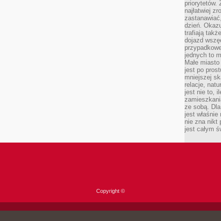
priorytetów.
najłatwiej z
zastanawiać,
dzień. Okazu
trafiają takż
dojazd wszę
przypadkowe
jednych to m
Małe miasto 
jest po pros
mniejszej sk
relacje, nat
jest nie to, 
zamieszkani
ze sobą. Dla
jest właśnie
nie zna nikt
jest całym ś
Copyright ©