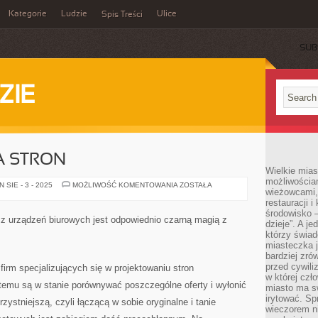
Kategorie
Ludzie
Ulice
Spis Treści
SUB
ZIE
A STRON
Wielkie mia
możliwościami
CENY
SIE - 3 - 2025
MOŻLIWOŚĆ KOMENTOWANIA
ZOSTAŁA
wieżowcami,
TWORZENIA
STRON
restauracji i
środowisko –
 z urządzeń biurowych jest odpowiednio czarną magią z
dzieje”. A j
którzy świad
miasteczka j
bardziej zró
przed cywiliz
firm specjalizujących się w projektowaniu stron
w której czł
 temu są w stanie porównywać poszczególne oferty i wyłonić
miasto ma s
irytować. Sp
rzystniejszą, czyli łączącą w sobie oryginalne i tanie
wieczorem ni