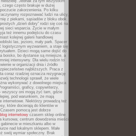
 niedzielę. Jednak za tym wszystkim
ś, czego często brakuje w dużej
 poczucie zakorzenienia. Po kilku
zaczynamy rozpoznawać ludzi na ulicy,
ię z piekarni, sąsiadów z bloku obok.
rostych „dzień dobry” rodzi się coś na
lnej sieci wsparcia. Życie w małym
yja też innemu podejściu do czasu
iast kolejnej galerii handlowej
bliski las, jezioro, mały park. Spacer
ć logistycznym wyzwaniem, a staje się
rytuałem. Dzieci mogą same dojść do
a boisko, bo dystanse są mniejsze, a
 mniej intensywny. Dla wielu rodzin to
wienie w organizacji dnia i źródło
zpieczeństwo najbliższych. Praca z
ta coraz rzadziej oznacza rezygnację
zwój technologii sprawił, że wiele
żna wykonywać z dowolnego miejsca
Programiści, graficy, copywriterzy,
 – wszyscy oni mogą żyć tam, gdzie
jlepiej, pod warunkiem, że mają
ze internetowe. Niektórzy prowadzą też
esy, które docierają do klientów w
. Czasem pomocą jest dobrze
blog internetowy
czasem sklep online
ma kursowa; centrum dowodzenia mieści
 gabinecie w mieszkaniu albo w
iurze nad lokalnym sklepem. Małe
eż swój wymiar społeczny. Brak