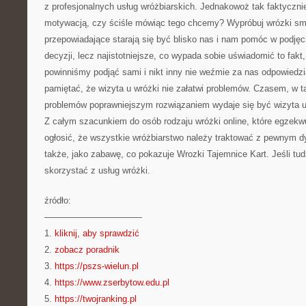
z profesjonalnych usług wróżbiarskich. Jednakowoż tak faktyczn
motywacją, czy ściśle mówiąc tego chcemy? Wypróbuj wrózki s
przepowiadające starają się być blisko nas i nam pomóc w podj
decyzji, lecz najistotniejsze, co wypada sobie uświadomić to fakt
powinniśmy podjąć sami i nikt inny nie weźmie za nas odpowiedzi
pamiętać, że wizyta u wróżki nie załatwi problemów. Czasem, w t
problemów poprawniejszym rozwiązaniem wydaje się być wizyta u 
Z całym szacunkiem do osób rodzaju wróżki online, które egzekw
ogłosić, że wszystkie wróżbiarstwo należy traktować z pewnym d
także, jako zabawę, co pokazuje Wrozki Tajemnice Kart. Jeśli tu
skorzystać z usług wróżki.
źródło:
———————————
1.
kliknij, aby sprawdzić
2.
zobacz poradnik
3.
https://pszs-wielun.pl
4.
https://www.zserbytow.edu.pl
5.
https://twojranking.pl