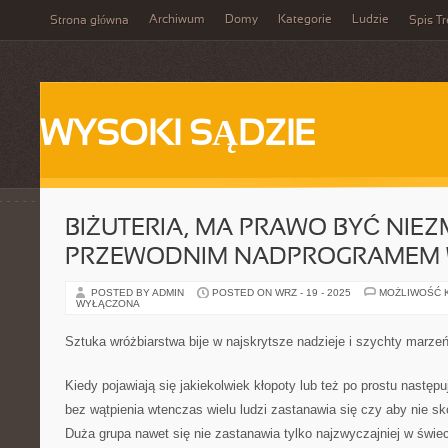
Archiwum
Domy
Kategorie
Ludzie
Strona główna
Spis Tr
WYSOKI SĄDZIE
BIŻUTERIA, MA PRAWO BYĆ NIEZ
PRZEWODNIM NADPROGRAMEM 
POSTED BY ADMIN
POSTED ON WRZ - 19 - 2025
MOŻLIWOŚĆ 
WYŁĄCZONA
Sztuka wróżbiarstwa bije w najskrytsze nadzieje i szychty marze
Kiedy pojawiają się jakiekolwiek kłopoty lub też po prostu następu
bez wątpienia wtenczas wielu ludzi zastanawia się czy aby nie sk
Duża grupa nawet się nie zastanawia tylko najzwyczajniej w świe