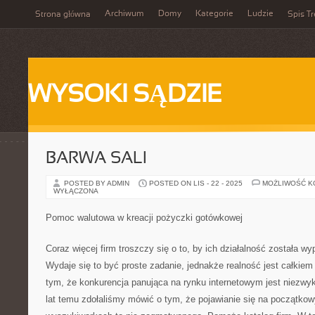
Archiwum
Domy
Kategorie
Ludzie
Strona główna
Spis Tr
WYSOKI SĄDZIE
BARWA SALI
POSTED BY ADMIN
POSTED ON LIS - 22 - 2025
MOŻLIWOŚĆ 
WYŁĄCZONA
Pomoc walutowa w kreacji pożyczki gotówkowej
Coraz więcej firm troszczy się o to, by ich działalność została w
Wydaje się to być proste zadanie, jednakże realność jest całkiem
tym, że konkurencja panująca na rynku internetowym jest niezwyk
lat temu zdołaliśmy mówić o tym, że pojawianie się na początko