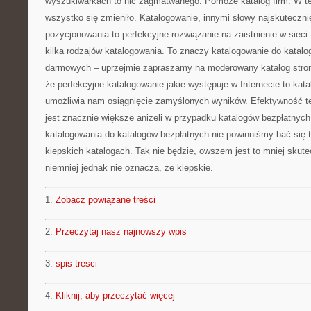
wyszukiwarkach to nic zagmatwanego. Pomoże katalog firm. W tej
wszystko się zmieniło. Katalogowanie, innymi słowy najskuteczn
pozycjonowania to perfekcyjne rozwiązanie na zaistnienie w sieci
kilka rodzajów katalogowania. To znaczy katalogowanie do katalo
darmowych – uprzejmie zapraszamy na moderowany katalog stron.
że perfekcyjne katalogowanie jakie występuje w Internecie to kat
umożliwia nam osiągnięcie zamyślonych wyników. Efektywność t
jest znacznie większe aniżeli w przypadku katalogów bezpłatnyc
katalogowania do katalogów bezpłatnych nie powinniśmy bać się 
kiepskich katalogach. Tak nie będzie, owszem jest to mniej skute
niemniej jednak nie oznacza, że kiepskie.
1.
Zobacz powiązane treści
2.
Przeczytaj nasz najnowszy wpis
3.
spis tresci
4.
Kliknij, aby przeczytać więcej