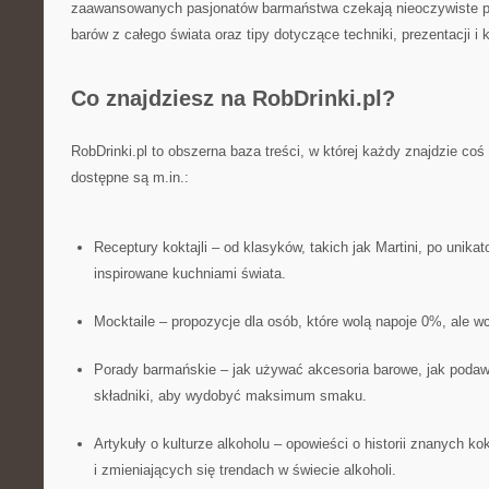
zaawansowanych pasjonatów barmaństwa czekają nieoczywiste poł
barów z całego świata oraz tipy dotyczące techniki, prezentacji i k
Co znajdziesz na RobDrinki.pl?
RobDrinki.pl to obszerna baza treści, w której każdy znajdzie coś 
dostępne są m.in.:
Receptury koktajli – od klasyków, takich jak Martini, po unik
inspirowane kuchniami świata.
Mocktaile – propozycje dla osób, które wolą napoje 0%, ale wc
Porady barmańskie – jak używać akcesoria barowe, jak podawa
składniki, aby wydobyć maksimum smaku.
Artykuły o kulturze alkoholu – opowieści o historii znanych kok
i zmieniających się trendach w świecie alkoholi.