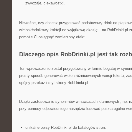
zwyczaje, ciekawostki.
Nieważne, czy chcesz przygotować podstawowy drink na piątkowy
wieloskładnikowy koktajl na wyjątkową okazję – na RobDrinki.pl z
pomoże Ci osiągnąć zamierzony efekt.
Dlaczego opis RobDrinki.pl jest tak ro
Ten wprowadzenie został przygotowany w formie bogatej w synon
prosty sposób generować wiele zróżnicowanych wersji tekstu, za
spójny przekaz i styl strony RobDrinki.pl.
Dzięki zastosowaniu synonimów w nawiasach klamrowych , np. n
przy pomocy odpowiedniego narzędzia losować poszczególne wers
unikalne opisy RobDrinki.pl do katalogów stron,