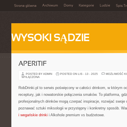
Archiwum
Domy
Kategorie
Ludzie
Strona główna
Spis Tr
WYSOKI SĄDZIE
APERITIF
POSTED BY ADMIN
POSTED ON LIS - 13 - 2025
MOŻLIWOŚĆ 
WYŁĄCZONA
RobDrinki.pl to serwis poświęcony w całości drinkom, w którym 
receptury, jak i nowatorskie połączenia smaków. To platforma, gd
profesjonalnych drinków mogą czerpać inspiracje, rozwijać swoje 
poznawać sztuki miksologii w przystępny i konkretny sposób. Wa
i wegańskie drinki
i Alkohole premium vs budżetowe.