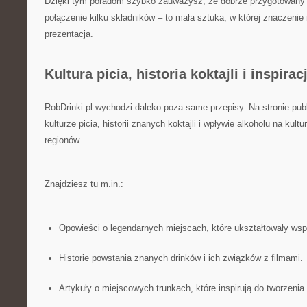
Dzięki tym poradom szybko zauważysz, że dobrze przygotowany dr
połączenie kilku składników – to mała sztuka, w której znaczenie
prezentacja.
Kultura picia, historia koktajli i inspira
RobDrinki.pl wychodzi daleko poza same przepisy. Na stronie pub
kulturze picia, historii znanych koktajli i wpływie alkoholu na kul
regionów.
Znajdziesz tu m.in.:
Opowieści o legendarnych miejscach, które ukształtowały ws
Historie powstania znanych drinków i ich związków z filmami.
Artykuły o miejscowych trunkach, które inspirują do tworzenia 