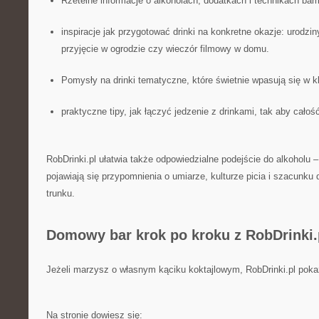
Rzetelne informacje o alkoholach, dodatkach i technikach bar
inspiracje jak przygotować drinki na konkretne okazje: urodzin
przyjęcie w ogrodzie czy wieczór filmowy w domu.
Pomysły na drinki tematyczne, które świetnie wpasują się w k
praktyczne tipy, jak łączyć jedzenie z drinkami, tak aby całoś
RobDrinki.pl ułatwia także odpowiedzialne podejście do alkoholu –
pojawiają się przypomnienia o umiarze, kulturze picia i szacunku
trunku.
Domowy bar krok po kroku z RobDrinki.
Jeżeli marzysz o własnym kąciku koktajlowym, RobDrinki.pl poka
Na stronie dowiesz się: