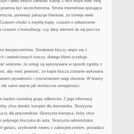
szyn i wielu innych zamków. Każdy z nich może mieć inną
 powinna być wszechstronna. Strona internetowa opisująca
mocna, ponieważ pokazuje klientowi, że istnieje wiele
 Czasem chodzi o zwykłą kopię, czasem o odtworzenie
a czasem o konsultację, czy dany element da się jeszcze
e bezpieczeństwo. Dorabianie kluczy wiąże się z
h i wartościowych rzeczy, dlatego klient oczekuje
wać wrażenie, że usługi są wykonywane w sposób zgodny z
jest, aby mieć pewność, że kopia klucza zostanie wykonana
waniem prywatności i zrozumieniem wagi zlecenia. W branży
t tak samo ważne jak techniczne umiejętności.
o bardzo szerokiej grupy odbiorców. Z jego informacji
który chce dorobić komplet dla domownika. Skorzysta
kluczy dla pracowników. Skorzysta kierowca, który chce
 jedynego kluczyka do auta. Skorzysta administrator,
iel garażu, użytkownik roweru z zabezpieczeniem, posiadacz