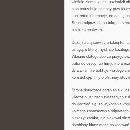
właśnie złamał klucz, uszkodził ob
albo potrzebuje pomocy przy kluc
konkretną informację, co da się n
Strona odpowiada na taką potrzebę
bezpieczeństwem.
Dużą zaletą serwisu o takiej temat
usługą, o której myśli się każdego 
Właśnie dlatego dobrze przygotowa
trafia do osoby lub firmy, która r
działania i nie traktuje każdego 
konstrukcję, inny profil, inny stop
Strona dotycząca dorabiania klucz
wiedzę o usługach związanych z 
dowiedzieć się, że wykonanie kopi
wymaga zastosowania odpowiednich
niszczył zamka, nie blokował się 
dorobiony klucz może powodować u