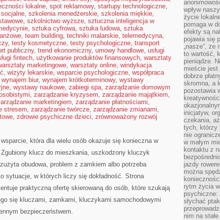
anonimowości
eczności lokalne
,
spot reklamowy
,
startupy technologiczne
,
wpływ naszyc
socjalne
,
szkolenia menedżerskie
,
szkolenia miękkie
,
życie lokaln
dstawowe
,
szkolnictwo wyższe
,
sztuczna inteligencja w
pomaga w do
 medycynie
,
sztuka cyfrowa
,
sztuka ludowa
,
sztuka
efekty są n
branżowe
,
team building
,
techniki malarskie
,
telemedycyna
,
pojawia się 
czy
,
testy kosmetyczne
,
testy psychologiczne
,
transport
„nasze”, że 
ort publiczny
,
trend ekonomiczny
,
umowy handlowe
,
usługi
to wartość, k
ługi fintech
,
użytkowanie produktów finansowych
,
warsztaty
pieniądze. N
warsztaty marketingowe
,
warsztaty online
,
windykacja
mieście jest
ść
,
wizyty lekarskie
,
wsparcie psychologiczne
,
współpraca
dobrze płatny
,
wynajem biur
,
wynajem krótkoterminowy
,
wystawy
skromna, a 
jne
,
wystawy naukowe
,
zabiegi spa
,
zarządzanie domowym
pozostawia 
osobistymi
,
zarządzanie kryzysem
,
zarządzanie majątkiem
,
kreatywności
zarządzanie marketingiem
,
zarządzanie płatnościami
,
okazjonalny
e stresem
,
zarządzanie twórcze
,
zarządzanie zmianami
,
inicjatyw, o
ktowe
,
zdrowie psychiczne dzieci
,
zrównoważony rozwój
czekania, aż
tych, którzy
nie ogranicz
 wsparcie, która dla wielu osób okazuje się konieczna w
w małym mie
kontaktu z n
Zgubiony klucz do mieszkania, uszkodzony kluczyk
bezpośrednio
, zużyta obudowa, problem z zamkiem albo potrzeba
jazdy rower
można spędz
 sytuacje, w których liczy się dokładność. Strona
konieczności
rytm życia w
entuje praktyczną ofertę skierowaną do osób, które szukają
psychiczne:
ego się kluczami, zamkami, kluczykami samochodowymi
słychać ptaki
przeprowadz
iennym bezpieczeństwem.
nim na stałe