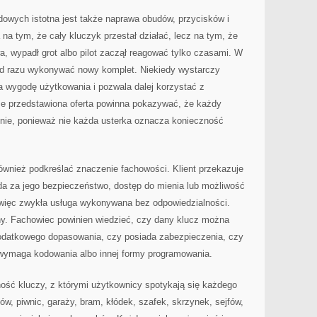
wych istotna jest także naprawa obudów, przycisków i
 na tym, że cały kluczyk przestał działać, lecz na tym, że
, wypadł grot albo pilot zaczął reagować tylko czasami. W
a od razu wykonywać nowy komplet. Niekiedy wystarczy
 wygodę użytkowania i pozwala dalej korzystać z
e przedstawiona oferta powinna pokazywać, że każdy
lnie, ponieważ nie każda usterka oznacza konieczność
ównież podkreślać znaczenie fachowości. Klient przekazuje
da za jego bezpieczeństwo, dostęp do mienia lub możliwość
o więc zwykła usługa wykonywana bez odpowiedzialności.
y. Fachowiec powinien wiedzieć, czy dany klucz można
odatkowego dopasowania, czy posiada zabezpieczenia, czy
y wymaga kodowania albo innej formy programowania.
ość kluczy, z którymi użytkownicy spotykają się każdego
w, piwnic, garaży, bram, kłódek, szafek, skrzynek, sejfów,