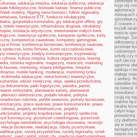
zamknięte w
kulturowa
,
edukacja miejska
,
edukacja publiczna
,
edukacja
kryje się co
iwale folklorystyczne
,
festiwale ludowe
,
finanse publiczne
,
aglomeracji:
,
fintek mobilny
,
flipping nieruchomości
,
folklor regionalny
,
miesiącach 
eportażowa
,
fundusze ETF
,
fundusze inkubacyjne
,
sprzedawczyn
obalna
,
gospodarka komunalna
,
gry edukacyjne offline
,
gry
Z czasem z p
a
,
hotele inwestycyjne
,
infrastruktura drogowa
,
inkubatory
kształt loka
rtupów
,
instalacje artystyczne
,
inwestowanie małych kwot
,
mieście sprz
ologiczne
,
inwestycje społeczne
,
kampanie społeczne
,
karty
wolnego. Zam
yczny
,
kompetencje zawodowe
,
komputery gamingowe
,
odkrywamy po
ja w firmie
,
konferencje biznesowe
,
konferencje naukowe
,
przestaje by
je społeczne
,
konto firmowe
,
konto oszczędnościowe
,
codziennym 
yty inwestycyjne
,
kredyty konsumpcyjne
,
kryptowaluty
szkoły czy n
a cyfrowa
,
kultura miejska
,
kultura organizacyjna
,
leasing
ruch uliczny
pedia
,
lotniska regionalne
,
magazyny
,
manicure
,
marketing
ogromne ułat
e biurowe
,
mentoring
,
miasta inteligentne
,
miejskie
spokoju o be
ofinanse
,
mobile banking
,
moderacja
,
monitoring rynku
małego mias
,
multimedia edukacyjne
,
nieruchomości inwestycyjne
,
z ambicji. Ro
nsumentów
,
odzież medyczna
,
oleje
,
opieka przedszkolna
,
zawodów mo
acja dokumentów
,
parki logistyczne
,
pasieka
,
pastel
,
na świecie. 
owanie emerytalne
,
planowanie kariery
,
planowanie
konsultanci
,
płatności elektroniczne
,
podatki lokalne
,
polityka
czują się na
poradnictwo rodzinne
,
portfel inwestora
,
portrety biznesowe
,
stabilne łąc
inistracyjna
,
praca naukowa
,
prawo konsumenckie
,
prawo
lokalne bizn
a zdrowia
,
projekty architektoniczne
,
projekty
całym kraju
funkcjonalne
,
projekty krajobrazowe
,
projekty społeczne
,
prowadzony
mysł kosmetyczny
,
przestrzeń coworkingowa
,
przestrzeń
czy platfor
psychologia nastolatków
,
psychologia stosowana
,
recenzje
się w małym
,
relacje biznesowe
,
rewitalizacja
,
roboty przemysłowe
,
wynajętym b
alifikacyjne
,
rozwój przywództwa
,
rozwój regionalny
,
rynek
miasto ma t
ądność
,
seed capital
,
smart city
,
spedycja międzynarodowa
,