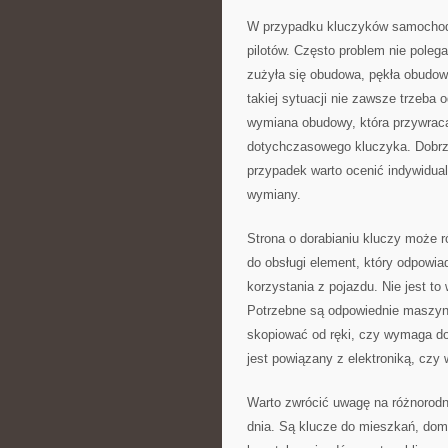
W przypadku kluczyków samochodo
pilotów. Często problem nie polega
zużyła się obudowa, pękła obudowa
takiej sytuacji nie zawsze trzeb
wymiana obudowy, która przywraca
dotychczasowego kluczyka. Dobrz
przypadek warto ocenić indywidua
wymiany.
Strona o dorabianiu kluczy może r
do obsługi element, który odpowia
korzystania z pojazdu. Nie jest t
Potrzebne są odpowiednie maszyn
skopiować od ręki, czy wymaga d
jest powiązany z elektroniką, cz
Warto zwrócić uwagę na różnorodn
dnia. Są klucze do mieszkań, domó