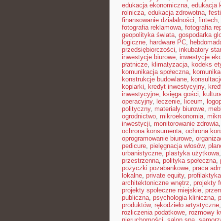
edukacja ekonomiczna
,
edukacja 
rolnicza
,
edukacja zdrowotna
,
fest
finansowanie działalności
,
fintech
fotografia reklamowa
,
fotografia r
geopolityka świata
,
gospodarka gl
logiczne
,
hardware PC
,
hebdomad
przedsiębiorczości
,
inkubatory sta
inwestycje biurowe
,
inwestycje ek
płatnicze
,
klimatyzacja
,
kodeks et
komunikacja społeczna
,
komunikac
konstrukcje budowlane
,
konsultac
kopiarki
,
kredyt inwestycyjny
,
kred
inwestycyjne
,
księga gości
,
kultur
operacyjny
,
leczenie
,
liceum
,
logo
polityczny
,
materiały biurowe
,
mebl
ogrodnictwo
,
mikroekonomia
,
mikr
inwestycji
,
monitorowanie zdrowia
ochrona konsumenta
,
ochrona ko
oprogramowanie biurowe
,
organiz
pedicure
,
pielęgnacja włosów
,
plan
urbanistyczne
,
plastyka użytkowa
przestrzenna
,
polityka społeczna
,
pożyczki pozabankowe
,
praca adm
lokalne
,
private equity
,
profilaktyk
architektoniczne wnętrz
,
projekty 
projekty społeczne miejskie
,
prze
publiczna
,
psychologia kliniczna
,
produktów
,
rękodzieło artystyczne
rozliczenia podatkowe
,
rozmowy kw
nieruchomości
,
salon spa
,
samorz