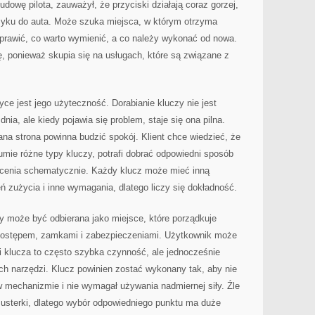
udowę pilota, zauważył, że przyciski działają coraz gorzej,
zyku do auta. Może szuka miejsca, w którym otrzyma
aprawić, co warto wymienić, a co należy wykonać od nowa.
, ponieważ skupia się na usługach, które są związane z
yce jest jego użyteczność. Dorabianie kluczy nie jest
dnia, ale kiedy pojawia się problem, staje się ona pilna.
na strona powinna budzić spokój. Klient chce wiedzieć, że
ozumie różne typy kluczy, potrafi dobrać odpowiedni sposób
zlecenia schematycznie. Każdy klucz może mieć inną
ień zużycia i inne wymagania, dlatego liczy się dokładność.
y może być odbierana jako miejsce, które porządkuje
dostępem, zamkami i zabezpieczeniami. Użytkownik może
i klucza to często szybka czynność, ale jednocześnie
 narzędzi. Klucz powinien zostać wykonany tak, aby nie
w mechanizmie i nie wymagał używania nadmiernej siły. Źle
sterki, dlatego wybór odpowiedniego punktu ma duże