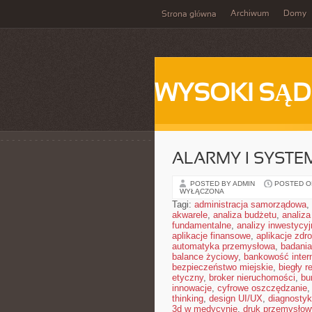
Archiwum
Domy
Strona główna
WYSOKI SĄD
ALARMY I SYSTE
POSTED BY ADMIN
POSTED ON
WYŁĄCZONA
Tagi:
administracja samorządowa
,
akwarele
,
analiza budżetu
,
analiza
fundamentalne
,
analizy inwestycyj
aplikacje finansowe
,
aplikacje zdr
automatyka przemysłowa
,
badania
balance życiowy
,
bankowość inter
bezpieczeństwo miejskie
,
biegły r
etyczny
,
broker nieruchomości
,
bu
innowacje
,
cyfrowe oszczędzanie
thinking
,
design UI/UX
,
diagnosty
3d w medycynie
,
druk przemysłow