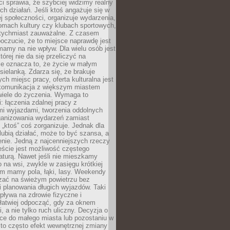
 sprawia, że szybciej widzimy realny
h działań. Jeśli ktoś angażuje się w
ej społeczności, organizuje wydarzenia,
mach kultury czy klubach sportowych,
atychmiast zauważalne. Z czasem
poczucie, że to miejsce naprawdę jest
mamy na nie wpływ. Dla wielu osób jest
tórej nie da się przeliczyć na
ie oznacza to, że życie w małym
 sielanką. Zdarza się, że brakuje
ch miejsc pracy, oferta kulturalna jest
komunikacja z większym miastem
wiele do życzenia. Wymaga to
: łączenia zdalnej pracy z
mi wyjazdami, tworzenia oddolnych
rganizowania wydarzeń zamiast
 „ktoś” coś zorganizuje. Jednak dla
 lubią działać, może to być szansa, a
enie. Jedną z najcenniejszych rzeczy
ście jest możliwość częstego
aturą. Nawet jeśli nie mieszkamy
 na wsi, zwykle w zasięgu krótkiej
em mamy pola, łąki, lasy. Weekendy
ać na świeżym powietrzu bez
 planowania długich wyjazdów. Taki
pływa na zdrowie fizyczne i
 łatwiej odpocząć, gdy za oknem
, a nie tylko ruch uliczny. Decyzja o
ce do małego miasta lub pozostaniu w
 to często efekt wewnętrznej zmiany