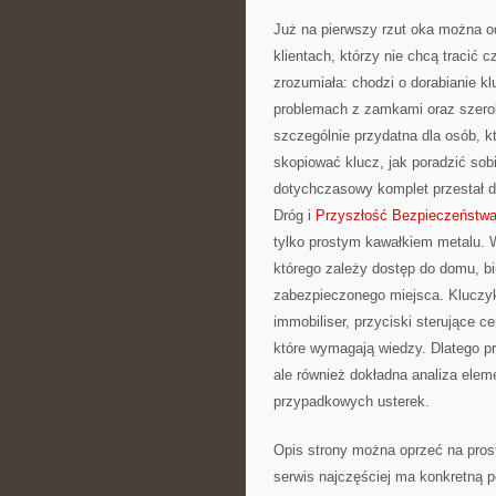
Już na pierwszy rzut oka można o
klientach, którzy nie chcą tracić 
zrozumiała: chodzi o dorabianie k
problemach z zamkami oraz szeroko
szczególnie przydatna dla osób, k
skopiować klucz, jak poradzić sob
dotychczasowy komplet przestał dz
Dróg i
Przyszłość Bezpieczeńst
tylko prostym kawałkiem metalu. 
którego zależy dostęp do domu, bi
zabezpieczonego miejsca. Kluczyk
immobiliser, przyciski sterujące 
które wymagają wiedzy. Dlatego pro
ale również dokładna analiza eleme
przypadkowych usterek.
Opis strony można oprzeć na prost
serwis najczęściej ma konkretną