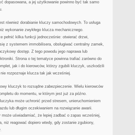
yć dopasowana, a jej użytkowanie powinno być tak samo
u.
est również dorabianie kluczy samochodowych. To usługa
niż wykonanie zwykłego klucza mechanicznego.
pełnić kilka funkcji jednocześnie: otwierać drzwi,
ię z systemem immobilisera, obsługiwać centralny zamek,
uczykowy dostęp. Z tego powodu jego naprawa lub
troniki. Strona o tej tematyce powinna trafiać zarówno do
plet, jak i do kierowców, którzy zgubili kluczyk, uszkodzili
nie rozpoznaje klucza tak jak wcześniej.
owy kluczyk to rozsądne zabezpieczenie. Wielu kierowców
ompletu do momentu, w którym jest już za późno.
luczyka może uchronić przed stresem, unieruchomieniem
azdu lub długim oczekiwaniem na rozwiązanie awarii.
y może uświadamiać, że lepiej zadbać o zapas wcześniej,
a, niż reagować dopiero wtedy, gdy zostanie zgubiony,
.