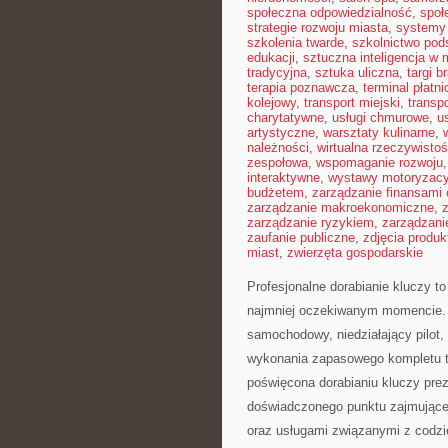
społeczna odpowiedzialność
,
społ
strategie rozwoju miasta
,
systemy 
szkolenia twarde
,
szkolnictwo po
edukacji
,
sztuczna inteligencja w
tradycyjna
,
sztuka uliczna
,
targi 
terapia poznawcza
,
terminal płatni
kolejowy
,
transport miejski
,
transp
charytatywne
,
usługi chmurowe
,
us
artystyczne
,
warsztaty kulinarne
,
należności
,
wirtualna rzeczywisto
zespołowa
,
wspomaganie rozwoju
interaktywne
,
wystawy motoryzacy
budżetem
,
zarządzanie finansami 
zarządzanie makroekonomiczne
,
zarządzanie ryzykiem
,
zarządzani
zaufanie publiczne
,
zdjęcia produ
miast
,
zwierzęta gospodarskie
Profesjonalne dorabianie kluczy to
najmniej oczekiwanym momencie. 
samochodowy, niedziałający pilot
wykonania zapasowego kompletu to
poświęcona dorabianiu kluczy prez
doświadczonego punktu zajmując
oraz usługami związanymi z codz