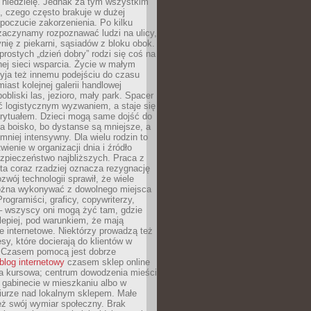
 niedzielę. Jednak za tym wszystkim
ś, czego często brakuje w dużej
 poczucie zakorzenienia. Po kilku
zaczynamy rozpoznawać ludzi na ulicy,
ię z piekarni, sąsiadów z bloku obok.
rostych „dzień dobry” rodzi się coś na
lnej sieci wsparcia. Życie w małym
yja też innemu podejściu do czasu
iast kolejnej galerii handlowej
bliski las, jezioro, mały park. Spacer
ć logistycznym wyzwaniem, a staje się
rytuałem. Dzieci mogą same dojść do
a boisko, bo dystanse są mniejsze, a
 mniej intensywny. Dla wielu rodzin to
wienie w organizacji dnia i źródło
zpieczeństwo najbliższych. Praca z
ta coraz rzadziej oznacza rezygnację
zwój technologii sprawił, że wiele
żna wykonywać z dowolnego miejsca
Programiści, graficy, copywriterzy,
 – wszyscy oni mogą żyć tam, gdzie
jlepiej, pod warunkiem, że mają
ze internetowe. Niektórzy prowadzą też
esy, które docierają do klientów w
. Czasem pomocą jest dobrze
blog internetowy
czasem sklep online
ma kursowa; centrum dowodzenia mieści
 gabinecie w mieszkaniu albo w
iurze nad lokalnym sklepem. Małe
eż swój wymiar społeczny. Brak