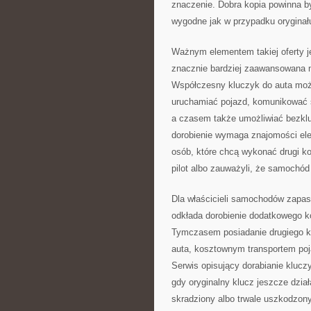
znaczenie. Dobra kopia powinna b
wygodne jak w przypadku oryginał
Ważnym elementem takiej oferty j
znacznie bardziej zaawansowana 
Współczesny kluczyk do auta może 
uruchamiać pojazd, komunikować s
a czasem także umożliwiać bezkl
dorobienie wymaga znajomości elek
osób, które chcą wykonać drugi kom
pilot albo zauważyli, że samochód 
Dla właścicieli samochodów zapas
odkłada dorobienie dodatkowego k
Tymczasem posiadanie drugiego k
auta, kosztownym transportem poj
Serwis opisujący dorabianie klucz
gdy oryginalny klucz jeszcze dział
skradziony albo trwale uszkodzony