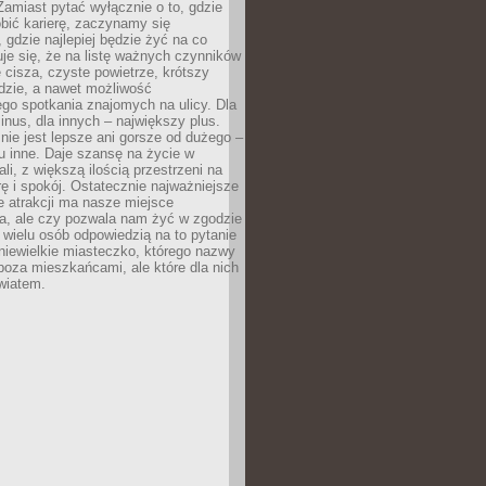
 Zamiast pytać wyłącznie o to, gdzie
robić karierę, zaczynamy się
 gdzie najlepiej będzie żyć na co
je się, że na listę ważnych czynników
e cisza, czyste powietrze, krótszy
dzie, a nawet możliwość
go spotkania znajomych na ulicy. Dla
inus, dla innych – największy plus.
nie jest lepsze ani gorsze od dużego –
tu inne. Daje szansę na życie w
ali, z większą ilością przestrzeni na
urę i spokój. Ostatecznie najważniejsze
ile atrakcji ma nasze miejsce
a, ale czy pozwala nam żyć w zgodzie
 wielu osób odpowiedzią na to pytanie
 niewielkie miasteczko, którego nazwy
 poza mieszkańcami, ale które dla nich
wiatem.