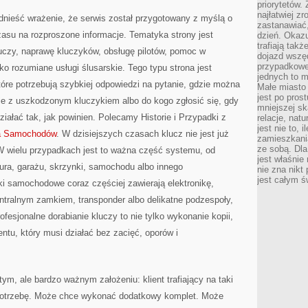
priorytetów.
najłatwiej z
dnieść wrażenie, że serwis został przygotowany z myślą o
zastanawiać,
czasu na rozproszone informacje. Tematyka strony jest
dzień. Okazu
trafiają takż
luczy, naprawę kluczyków, obsługę pilotów, pomoc w
dojazd wszę
przypadkowe
 rozumiane usługi ślusarskie. Tego typu strona jest
jednych to m
tóre potrzebują szybkiej odpowiedzi na pytanie, gdzie można
Małe miasto 
jest po pros
ie z uszkodzonym kluczykiem albo do kogo zgłosić się, gdy
mniejszej sk
iałać tak, jak powinien. Polecamy Historie i Przypadki z
relacje, nat
jest nie to, 
wa Samochodów
. W dzisiejszych czasach klucz nie jest już
zamieszkani
ze sobą. Dla
W wielu przypadkach jest to ważna część systemu, od
jest właśnie
ura, garażu, skrzynki, samochodu albo innego
nie zna nikt
jest całym ś
i samochodowe coraz częściej zawierają elektronikę,
centralnym zamkiem, transponder albo delikatne podzespoły,
fesjonalne dorabianie kluczy to nie tylko wykonanie kopii,
ntu, który musi działać bez zacięć, oporów i
ym, ale bardzo ważnym założeniu: klient trafiający na taki
 potrzebę. Może chce wykonać dodatkowy komplet. Może