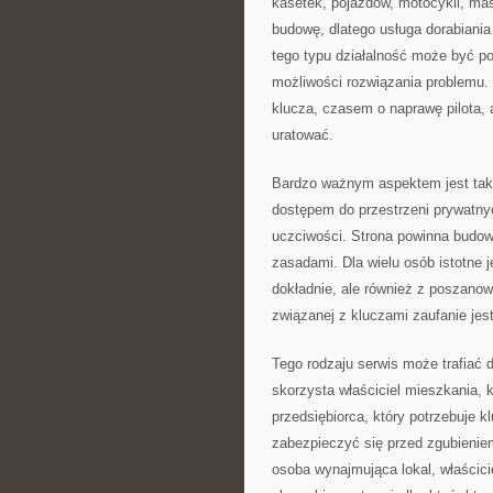
kasetek, pojazdów, motocykli, ma
budowę, dlatego usługa dorabiania
tego typu działalność może być po
możliwości rozwiązania problemu.
klucza, czasem o naprawę pilota, 
uratować.
Bardzo ważnym aspektem jest takż
dostępem do przestrzeni prywatnyc
uczciwości. Strona powinna budo
zasadami. Dla wielu osób istotne 
dokładnie, ale również z poszano
związanej z kluczami zaufanie jes
Tego rodzaju serwis może trafiać d
skorzysta właściciel mieszkania, 
przedsiębiorca, który potrzebuje 
zabezpieczyć się przed zgubieniem
osoba wynajmująca lokal, właścic