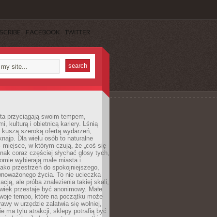
SCRIBE
FACEBOOK
TWITTER
sta przyciągają swoim tempem,
, kulturą i obietnicą kariery. Lśnią
 kuszą szeroką ofertą wydarzeń,
 knajp. Dla wielu osób to naturalne
 miejsce, w którym czują, że „coś się
ednak coraz częściej słychać głosy tych,
omie wybierają małe miasta i
ako przestrzeń do spokojniejszego,
wnoważonego życia. To nie ucieczka
acją, ale próba znalezienia takiej skali,
owiek przestaje być anonimowy. Małe
woje tempo, które na początku może
rawy w urzędzie załatwia się wolniej,
e ma tylu atrakcji, sklepy potrafią być