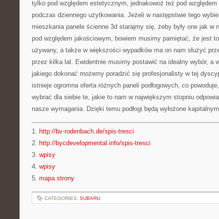
tylko pod względem estetycznym, jednakowoż też pod względem so
podczas dziennego użytkowania. Jeżeli w następstwie tego wybi
mieszkania panele ścienne 3d starajmy się, żeby były one jak w 
pod względem jakościowym, bowiem musimy pamiętać, że jest to 
używany, a także w większości wypadków ma on nam służyć prze
przez kilka lat. Ewidentnie musimy postawić na idealny wybór, a w
jakiego dokonać możemy poradzić się profesjonalisty w tej dyscyp
istnieje ogromna oferta różnych paneli podłogowych, co powoduj
wybrać dla siebie te, jakie to nam w największym stopniu odpowia
nasze wymagania. Dzięki temu podłogi będą wyłożone kapitalnym
1.
http://bv-rodenbach.de/spis-tresci
2.
http://bycdevelopmental.info/spis-tresci
3.
wpisy
4.
wpisy
5.
mapa strony
CATEGORIES:
SUBARU