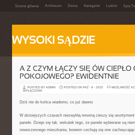
Archiwum
Domy
Kategorie
Ludzie
Strona główna
Spis Tr
WYSOKI SĄDZIE
A Z CZYM ŁĄCZY SIĘ ÓW CIEPŁO
POKOJOWEGO? EWIDENTNIE
POSTED BY ADMIN
POSTED ON PAŹ - 8 - 2025
MOŻLIWOŚĆ K
WYŁĄCZONA
Dziś nie do końca wiadomo, co już dawno
W dzisiejszych czasach niezwykłą renomą cieszy się asortyment
panele. Dzieje się tak, wskutek tego, że panele wybierane są ni
nowoczesnego mieszkania, bowiem cechują się one zachwycający