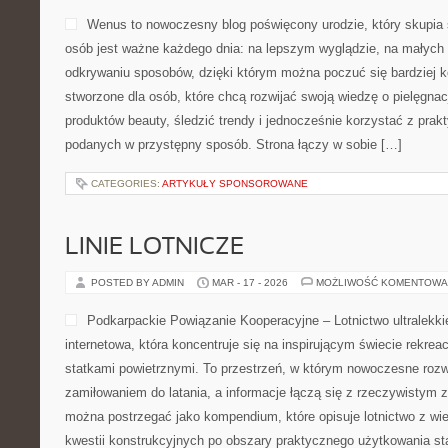
Wenus to nowoczesny blog poświęcony urodzie, który skupia s
osób jest ważne każdego dnia: na lepszym wyglądzie, na małych
odkrywaniu sposobów, dzięki którym można poczuć się bardziej 
stworzone dla osób, które chcą rozwijać swoją wiedzę o pielęgnac
produktów beauty, śledzić trendy i jednocześnie korzystać z pr
podanych w przystępny sposób. Strona łączy w sobie […]
CATEGORIES:
ARTYKUŁY SPONSOROWANE
LINIE LOTNICZE
POSTED BY ADMIN
MAR - 17 - 2026
MOŻLIWOŚĆ KOMENTOWA
Podkarpackie Powiązanie Kooperacyjne – Lotnictwo ultralekki
internetowa, która koncentruje się na inspirującym świecie rekreac
statkami powietrznymi. To przestrzeń, w którym nowoczesne rozw
zamiłowaniem do latania, a informacje łączą się z rzeczywistym
można postrzegać jako kompendium, które opisuje lotnictwo z wie
kwestii konstrukcyjnych po obszary praktycznego użytkowania s