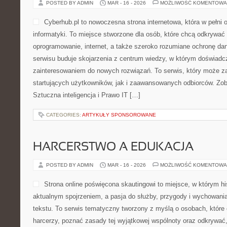
POSTED BY ADMIN
MAR - 16 - 2026
MOŻLIWOŚĆ KOMENTOWA
Cyberhub.pl to nowoczesna strona internetowa, która w pełni
informatyki. To miejsce stworzone dla osób, które chcą odkrywać
oprogramowanie, internet, a także szeroko rozumiane ochronę d
serwisu buduje skojarzenia z centrum wiedzy, w którym doświadcz
zainteresowaniem do nowych rozwiązań. To serwis, który może z
startujących użytkowników, jak i zaawansowanych odbiorców. Zob
Sztuczna inteligencja i Prawo IT […]
CATEGORIES:
ARTYKUŁY SPONSOROWANE
HARCERSTWO A EDUKACJA
POSTED BY ADMIN
MAR - 16 - 2026
MOŻLIWOŚĆ KOMENTOWA
Strona online poświęcona skautingowi to miejsce, w którym his
aktualnym spojrzeniem, a pasja do służby, przygody i wychowani
tekstu. To serwis tematyczny tworzony z myślą o osobach, które 
harcerzy, poznać zasady tej wyjątkowej wspólnoty oraz odkrywać, 