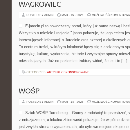
WĄGROWIEC
POSTED BY ADMIN
MAR - 15 - 2026
MOŻLIWOŚĆ KOMENTOWA
E-jarocin.pl to nowoczesny portal, który już samą nazwą i hasł
Wszystko o mieście i regionie!” jasno pokazuje, że jego celem jes
interesujących informacji o Jarocinie oraz szerzej o okolicznych o
To centrum treści, w którym lokalność łączy się z codziennym sp
turystykę, kulturę, wydarzenia, historię i zwyczajne sprawy mies
odwiedzających. Już na poziomie struktury widać, że jest to […]
CATEGORIES:
ARTYKUŁY SPONSOROWANE
WOŚP
POSTED BY ADMIN
MAR - 14 - 2026
MOŻLIWOŚĆ KOMENTOWA
Sztab WOŚP Tarnobrzeg – Gramy z radością! to przestrzeń, 
z entuzjazmem, a lokalna zbiorowość pokazuje, że wspólne działa
jest zwykła strona o wydarzeniach, ale cyfrowe miejsce skupione