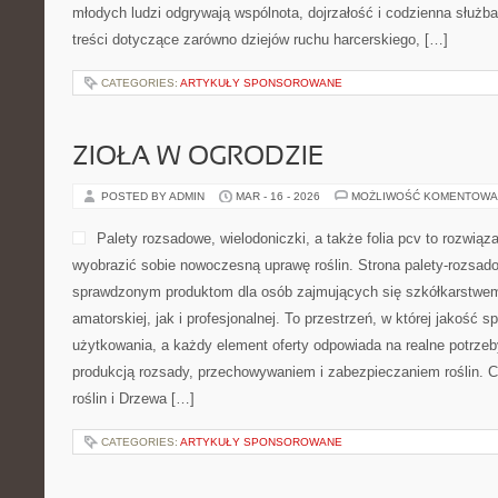
młodych ludzi odgrywają wspólnota, dojrzałość i codzienna służb
treści dotyczące zarówno dziejów ruchu harcerskiego, […]
CATEGORIES:
ARTYKUŁY SPONSOROWANE
ZIOŁA W OGRODZIE
POSTED BY ADMIN
MAR - 16 - 2026
MOŻLIWOŚĆ KOMENTOWA
Palety rozsadowe, wielodoniczki, a także folia pcv to rozwiąz
wyobrazić sobie nowoczesną uprawę roślin. Strona palety-rozsad
sprawdzonym produktom dla osób zajmujących się szkółkarstwem
amatorskiej, jak i profesjonalnej. To przestrzeń, w której jakość 
użytkowania, a każdy element oferty odpowiada na realne potrz
produkcją rozsady, przechowywaniem i zabezpieczaniem roślin. C
roślin i Drzewa […]
CATEGORIES:
ARTYKUŁY SPONSOROWANE