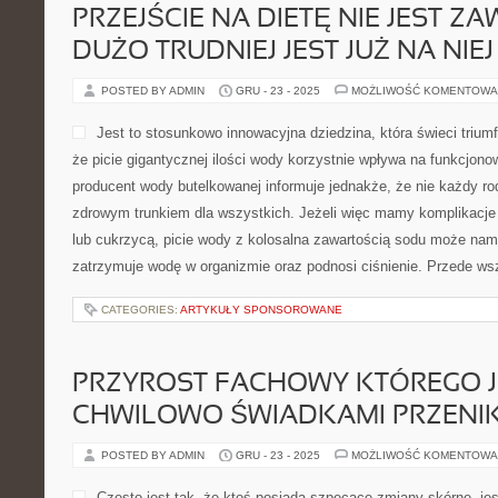
PRZEJŚCIE NA DIETĘ NIE JEST ZA
DUŻO TRUDNIEJ JEST JUŻ NA NI
POSTED BY ADMIN
GRU - 23 - 2025
MOŻLIWOŚĆ KOMENTOWA
Jest to stosunkowo innowacyjna dziedzina, która świeci triu
że picie gigantycznej ilości wody korzystnie wpływa na funkcjono
producent wody butelkowanej informuje jednakże, że nie każdy ro
zdrowym trunkiem dla wszystkich. Jeżeli więc mamy komplikacje
lub cukrzycą, picie wody z kolosalna zawartością sodu może nam
zatrzymuje wodę w organizmie oraz podnosi ciśnienie. Przede w
CATEGORIES:
ARTYKUŁY SPONSOROWANE
PRZYROST FACHOWY KTÓREGO 
CHWILOWO ŚWIADKAMI PRZENI
POSTED BY ADMIN
GRU - 23 - 2025
MOŻLIWOŚĆ KOMENTOWA
Często jest tak, że ktoś posiada szpecące zmiany skórne, je