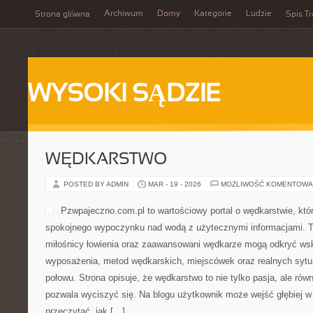
Archiwum
Domy
Kategorie
Ludzie
Strona główna
Spis Tr
WYSOKI SĄDZIE
WĘDKARSTWO
POSTED BY ADMIN
MAR - 19 - 2026
MOŻLIWOŚĆ KOMENTOWA
Pzwpajeczno.com.pl to wartościowy portal o wędkarstwie, któ
spokojnego wypoczynku nad wodą z użytecznymi informacjami. To
miłośnicy łowienia oraz zaawansowani wędkarze mogą odkryć ws
wyposażenia, metod wędkarskich, miejscówek oraz realnych sytu
połowu. Strona opisuje, że wędkarstwo to nie tylko pasja, ale równ
pozwala wyciszyć się. Na blogu użytkownik może wejść głębiej w 
przeczytać, jak […]