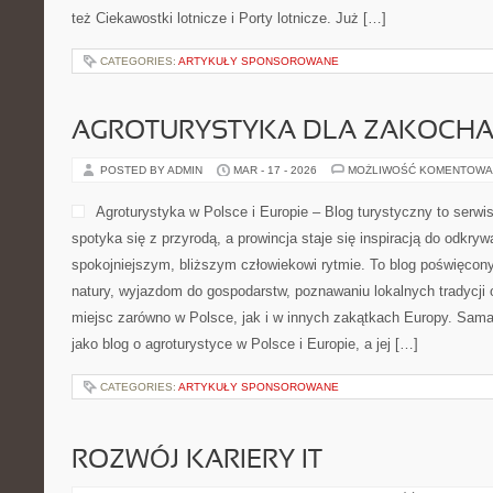
też Ciekawostki lotnicze i Porty lotnicze. Już […]
CATEGORIES:
ARTYKUŁY SPONSOROWANE
AGROTURYSTYKA DLA ZAKOCH
POSTED BY ADMIN
MAR - 17 - 2026
MOŻLIWOŚĆ KOMENTOWA
Agroturystyka w Polsce i Europie – Blog turystyczny to serw
spotyka się z przyrodą, a prowincja staje się inspiracją do odkryw
spokojniejszym, bliższym człowiekowi rytmie. To blog poświęcon
natury, wyjazdom do gospodarstw, poznawaniu lokalnych tradycji
miejsc zarówno w Polsce, jak i w innych zakątkach Europy. Sama
jako blog o agroturystyce w Polsce i Europie, a jej […]
CATEGORIES:
ARTYKUŁY SPONSOROWANE
ROZWÓJ KARIERY IT