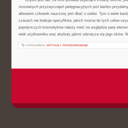
stosownych przyzwyczajeń pielęgnacyjnych jest bardzo przydatn
albowiem człowiek nauczony jest dbać o siebie. Tym o wiele bard
czasach nie brakuje specyfików, jakich można do tych celów uż
pojedynczych kosmetyków należy mieć na względzie parę element
wiek użytkownika oraz atrybuty jakimi odznacza się jego skóra.
CATEGORIES:
ARTYKUŁY SPONSOROWANE