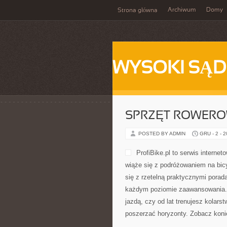
Archiwum
Domy
Strona główna
WYSOKI SĄD
SPRZĘT ROWERO
POSTED BY ADMIN
GRU - 2 - 
ProfiBike.pl to serwis intern
wiąże się z podróżowaniem na bic
się z rzetelną praktycznymi porada
każdym poziomie zaawansowania. 
jazdą, czy od lat trenujesz kolars
poszerzać horyzonty. Zobacz koni