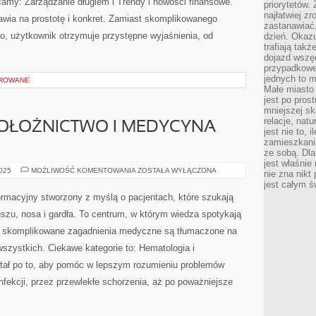
camy: Zarządzanie długiem i Trendy i nowości finansowe.
priorytetów.
najłatwiej z
wia na prostotę i konkret. Zamiast skomplikowanego
zastanawiać,
, użytkownik otrzymuje przystępne wyjaśnienia, od
dzień. Okazu
trafiają takż
dojazd wszę
przypadkowe
jednych to m
OROWANE
Małe miasto 
jest po pros
mniejszej sk
relacje, nat
POŁOŻNICTWO I MEDYCYNA
jest nie to, 
zamieszkani
ze sobą. Dla
jest właśnie
GINEKOLOGIA
2025
MOŻLIWOŚĆ KOMENTOWANIA
ZOSTAŁA WYŁĄCZONA
nie zna nikt
I
jest całym ś
POŁOŻNICTWO
I
formacyjny stworzony z myślą o pacjentach, które szukają
MEDYCYNA
SEKSUALNA
szu, nosa i gardła. To centrum, w którym wiedza spotykają
 skomplikowane zagadnienia medyczne są tłumaczone na
szystkich. Ciekawe kategorie to: Hematologia i
wstał po to, aby pomóc w lepszym rozumieniu problemów
nfekcji, przez przewlekłe schorzenia, aż po poważniejsze