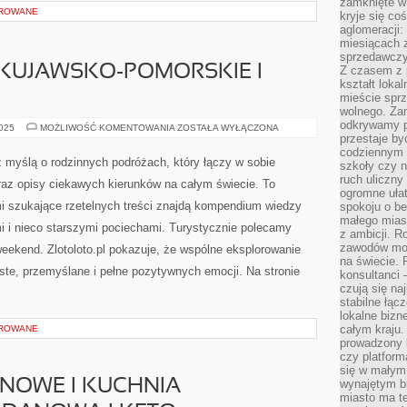
zamknięte w
OROWANE
kryje się co
aglomeracji:
miesiącach 
sprzedawczyn
UJAWSKO-POMORSKIE I
Z czasem z p
kształt loka
mieście sprz
wolnego. Zam
odkrywamy po
WOJEWÓDZTWO
2025
MOŻLIWOŚĆ KOMENTOWANIA
ZOSTAŁA WYŁĄCZONA
KUJAWSKO-
przestaje by
POMORSKIE
codziennym 
I
 z myślą o rodzinnych podróżach, który łączy w sobie
szkoły czy n
SZKOCJA
ruch uliczny
az opisy ciekawych kierunków na całym świecie. To
ogromne ułat
mi szukające rzetelnych treści znajdą kompendium wiedzy
spokoju o be
małego mias
i i nieco starszymi pociechami. Turystycznie polecamy
z ambicji. Ro
zawodów mo
ekend. Zlotoloto.pl pokazuje, że wspólne eksplorowanie
na świecie. 
ste, przemyślane i pełne pozytywnych emocji. Na stronie
konsultanci
czują się na
stabilne łąc
lokalne bizn
całym kraju
OROWANE
prowadzony
czy platfor
się w małym
NOWE I KUCHNIA
wynajętym b
miasto ma t