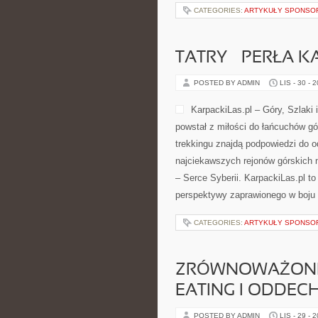
CATEGORIES:
ARTYKUŁY SPONS
TATRY – PERŁA K
POSTED BY ADMIN
LIS - 30 - 
KarpackiLas.pl – Góry, Szlaki 
powstał z miłości do łańcuchów gó
trekkingu znajdą podpowiedzi do 
najciekawszych rejonów górskich n
– Serce Syberii. KarpackiLas.pl t
perspektywy zaprawionego w boju
CATEGORIES:
ARTYKUŁY SPONS
ZRÓWNOWAŻONE 
EATING I ODDEC
POSTED BY ADMIN
LIS - 29 - 