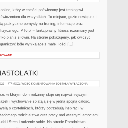
ODŻYWIANIE
I
MINDFUL
nline, który w całości poświęcony jest treningowi
EATING
I
ćwiczeniom dla wszystkich. To miejsce, gdzie nowicjusz i
ODDECH
I
ą praktyczne pomysły na trening, informacje oraz
KONTROLA
CIAŁA
fizycznego. PT6.pl – funkcjonalny fitness rozumiany jest
tylko plan z siłowni. Na stronie pokazujemy, jak ćwiczyć
graniczyć bóle wynikające z małej ilości […]
OROWANE
NASTOLATKI
PSYCHOLOGIA
2025
MOŻLIWOŚĆ KOMENTOWANIA
ZOSTAŁA WYŁĄCZONA
I
NASTOLATKI
ce, w którym dom rodzinny staje się najważniejszym
zek i wychowanie splatają się w jedną spójną całość.
ślą o czytelnikach, którzy potrzebują inspiracji w
iadomego rodzicielstwa oraz pracy nad własnymi emocjami.
utki i Stres i radzenie sobie. Na stronie Poradnictwo