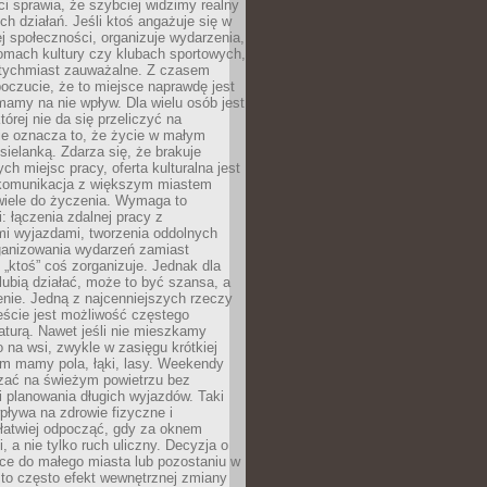
 sprawia, że szybciej widzimy realny
h działań. Jeśli ktoś angażuje się w
ej społeczności, organizuje wydarzenia,
mach kultury czy klubach sportowych,
atychmiast zauważalne. Z czasem
poczucie, że to miejsce naprawdę jest
mamy na nie wpływ. Dla wielu osób jest
tórej nie da się przeliczyć na
ie oznacza to, że życie w małym
 sielanką. Zdarza się, że brakuje
ch miejsc pracy, oferta kulturalna jest
komunikacja z większym miastem
wiele do życzenia. Wymaga to
: łączenia zdalnej pracy z
mi wyjazdami, tworzenia oddolnych
rganizowania wydarzeń zamiast
 „ktoś” coś zorganizuje. Jednak dla
 lubią działać, może to być szansa, a
enie. Jedną z najcenniejszych rzeczy
ście jest możliwość częstego
aturą. Nawet jeśli nie mieszkamy
 na wsi, zwykle w zasięgu krótkiej
em mamy pola, łąki, lasy. Weekendy
ać na świeżym powietrzu bez
 planowania długich wyjazdów. Taki
pływa na zdrowie fizyczne i
 łatwiej odpocząć, gdy za oknem
, a nie tylko ruch uliczny. Decyzja o
ce do małego miasta lub pozostaniu w
 to często efekt wewnętrznej zmiany