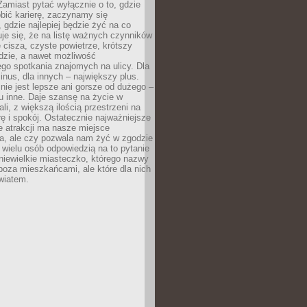
 Zamiast pytać wyłącznie o to, gdzie
robić karierę, zaczynamy się
 gdzie najlepiej będzie żyć na co
je się, że na listę ważnych czynników
e cisza, czyste powietrze, krótszy
dzie, a nawet możliwość
go spotkania znajomych na ulicy. Dla
inus, dla innych – największy plus.
nie jest lepsze ani gorsze od dużego –
tu inne. Daje szansę na życie w
ali, z większą ilością przestrzeni na
urę i spokój. Ostatecznie najważniejsze
ile atrakcji ma nasze miejsce
a, ale czy pozwala nam żyć w zgodzie
 wielu osób odpowiedzią na to pytanie
 niewielkie miasteczko, którego nazwy
 poza mieszkańcami, ale które dla nich
wiatem.