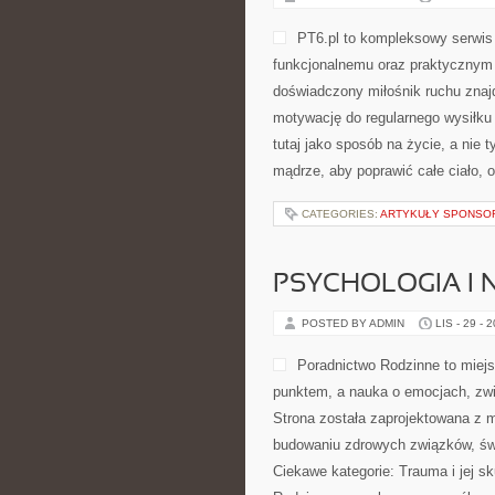
PT6.pl to kompleksowy serwis o
funkcjonalnemu oraz praktycznym 
doświadczony miłośnik ruchu znajd
motywację do regularnego wysiłku 
tutaj jako sposób na życie, a nie 
mądrze, aby poprawić całe ciało, o
CATEGORIES:
ARTYKUŁY SPONS
PSYCHOLOGIA I 
POSTED BY ADMIN
LIS - 29 - 
Poradnictwo Rodzinne to miejs
punktem, a nauka o emocjach, zwią
Strona została zaprojektowana z my
budowaniu zdrowych związków, św
Ciekawe kategorie: Trauma i jej sk