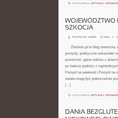
CATEGORIES:
ARTYKUŁY SPONS
WOJEWÓDZTWO K
SZKOCJA
POSTED BY ADMIN
GRU - 2 - 
Zlotoloto.pl to blog stworzony
pomysły, praktyczne wskazówki or
przestrzeń, gdzie rodzice z dzieć
po świecie podróży z najmłodszym
Pomysł na weekend i Pomysł na we
świata mogą być jednocześnie pro
[…]
CATEGORIES:
ARTYKUŁY SPONS
DANIA BEZGLUTE