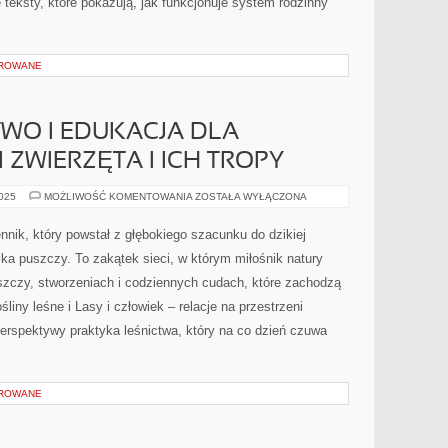
eksty, które pokazują, jak funkcjonuje system rodzinny
OROWANE
TWO I EDUKACJA DLA
 ZWIERZĘTA I ICH TROPY
LEŚNE
2025
MOŻLIWOŚĆ KOMENTOWANIA
ZOSTAŁA WYŁĄCZONA
DZIECIŃSTWO
I
EDUKACJA
nnik, który powstał z głębokiego szacunku do dzikiej
DLA
NAJMŁODSZYCH
ika puszczy. To zakątek sieci, w którym miłośnik natury
I
ZWIERZĘTA
szczy, stworzeniach i codziennych cudach, które zachodzą
I
ICH
liny leśne i Lasy i człowiek – relacje na przestrzeni
TROPY
perspektywy praktyka leśnictwa, który na co dzień czuwa
OROWANE