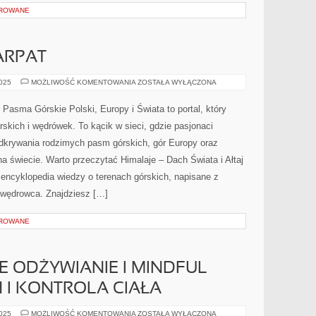
OROWANE
ARPAT
TATRY
2025
MOŻLIWOŚĆ KOMENTOWANIA
ZOSTAŁA WYŁĄCZONA
–
PERŁA
KARPAT
i Pasma Górskie Polski, Europy i Świata to portal, który
rskich i wędrówek. To kącik w sieci, gdzie pasjonaci
odkrywania rodzimych pasm górskich, gór Europy oraz
a świecie. Warto przeczytać Himalaje – Dach Świata i Ałtaj
o encyklopedia wiedzy o terenach górskich, napisane z
 wędrowca. Znajdziesz […]
OROWANE
ODŻYWIANIE I MINDFUL
H I KONTROLA CIAŁA
ZRÓWNOWAŻONE
2025
MOŻLIWOŚĆ KOMENTOWANIA
ZOSTAŁA WYŁĄCZONA