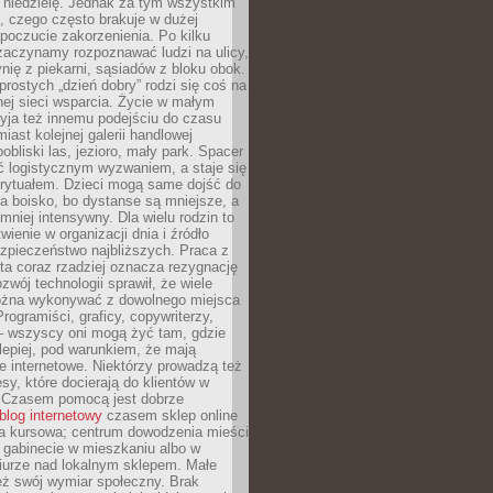
 niedzielę. Jednak za tym wszystkim
ś, czego często brakuje w dużej
 poczucie zakorzenienia. Po kilku
zaczynamy rozpoznawać ludzi na ulicy,
ię z piekarni, sąsiadów z bloku obok.
rostych „dzień dobry” rodzi się coś na
lnej sieci wsparcia. Życie w małym
yja też innemu podejściu do czasu
iast kolejnej galerii handlowej
bliski las, jezioro, mały park. Spacer
ć logistycznym wyzwaniem, a staje się
rytuałem. Dzieci mogą same dojść do
a boisko, bo dystanse są mniejsze, a
 mniej intensywny. Dla wielu rodzin to
wienie w organizacji dnia i źródło
zpieczeństwo najbliższych. Praca z
ta coraz rzadziej oznacza rezygnację
zwój technologii sprawił, że wiele
żna wykonywać z dowolnego miejsca
Programiści, graficy, copywriterzy,
 – wszyscy oni mogą żyć tam, gdzie
jlepiej, pod warunkiem, że mają
ze internetowe. Niektórzy prowadzą też
esy, które docierają do klientów w
. Czasem pomocą jest dobrze
blog internetowy
czasem sklep online
ma kursowa; centrum dowodzenia mieści
 gabinecie w mieszkaniu albo w
iurze nad lokalnym sklepem. Małe
eż swój wymiar społeczny. Brak