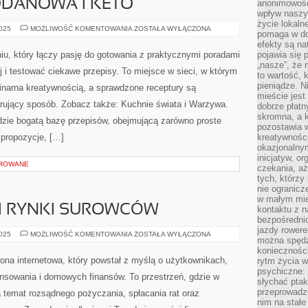
DANOWA I KETO
anonimowości
wpływ naszyc
życie lokaln
DANIA
2025
MOŻLIWOŚĆ KOMENTOWANIA
ZOSTAŁA WYŁĄCZONA
pomaga w do
BEZGLUTENOWE
I
efekty są n
KUCHNIA
aniu, który łączy pasję do gotowania z praktycznymi poradami
pojawia się 
NISKOWĘGLOWODANOWA
„nasze”, że 
I
j i testować ciekawe przepisy. To miejsce w sieci, w którym
KETO
to wartość, k
pieniądze. N
inarna kreatywnością, a sprawdzone receptury są
mieście jest
irujący sposób. Zobacz także: Kuchnie świata i Warzywa.
dobrze płatny
skromna, a 
dzie bogatą bazę przepisów, obejmującą zarówno proste
pozostawia 
 propozycje, […]
kreatywności
okazjonalny
inicjatyw, o
OROWANE
czekania, aż
tych, którzy
nie ogranicz
w małym mie
 I RYNKI SUROWCÓW
kontaktu z n
bezpośrednio
jazdy rower
FINANSE
2025
MOŻLIWOŚĆ KOMENTOWANIA
ZOSTAŁA WYŁĄCZONA
można spędz
KOBIET
I
konieczności
RYNKI
na internetowa, który powstał z myślą o użytkownikach,
rytm życia w
SUROWCÓW
psychiczne:
nansowania i domowych finansów. To przestrzeń, gdzie w
słychać ptaki
przeprowadz
 temat rozsądnego pożyczania, spłacania rat oraz
nim na stałe