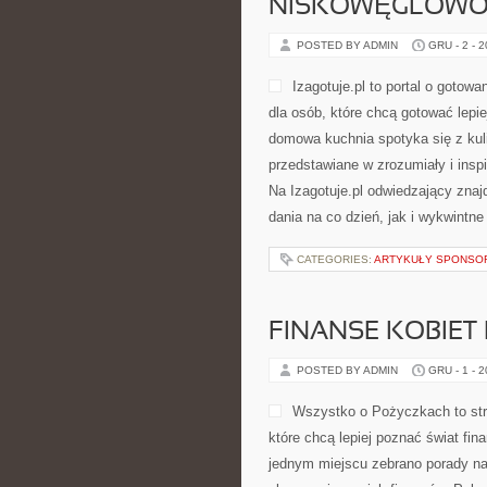
NISKOWĘGLOWO
POSTED BY ADMIN
GRU - 2 - 
Izagotuje.pl to portal o gotow
dla osób, które chcą gotować lepie
domowa kuchnia spotyka się z kul
przedstawiane w zrozumiały i insp
Na Izagotuje.pl odwiedzający znaj
dania na co dzień, jak i wykwintne
CATEGORIES:
ARTYKUŁY SPONS
FINANSE KOBIET
POSTED BY ADMIN
GRU - 1 - 
Wszystko o Pożyczkach to stro
które chcą lepiej poznać świat fi
jednym miejscu zebrano porady na