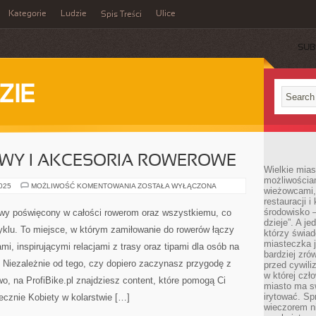
Kategorie
Ludzie
Ulice
Spis Treści
SUB
ZIE
WY I AKCESORIA ROWEROWE
Wielkie mia
możliwościami
SPRZĘT
2025
MOŻLIWOŚĆ KOMENTOWANIA
ZOSTAŁA WYŁĄCZONA
wieżowcami,
ROWEROWY
restauracji i
I
AKCESORIA
środowisko –
etowy poświęcony w całości rowerom oraz wszystkiemu, co
ROWEROWE
dzieje”. A j
yklu. To miejsce, w którym zamiłowanie do rowerów łączy
którzy świad
miasteczka j
mi, inspirującymi relacjami z trasy oraz tipami dla osób na
bardziej zró
Niezależnie od tego, czy dopiero zaczynasz przygodę z
przed cywiliz
w której czł
two, na ProfiBike.pl znajdziesz content, które pomogą Ci
miasto ma s
irytować. Sp
ecznie Kobiety w kolarstwie […]
wieczorem ni