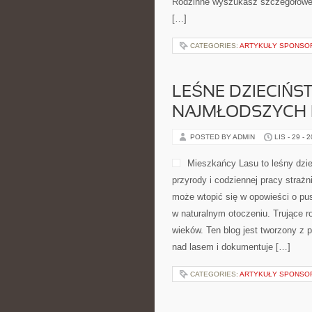
Rodzinne wyszukasz szczegółowe t
[…]
CATEGORIES:
ARTYKUŁY SPONS
LEŚNE DZIECIŃS
NAJMŁODSZYCH I
POSTED BY ADMIN
LIS - 29 - 
Mieszkańcy Lasu to leśny dzie
przyrody i codziennej pracy strażn
może wtopić się w opowieści o pu
w naturalnym otoczeniu. Trujące roś
wieków. Ten blog jest tworzony z 
nad lasem i dokumentuje […]
CATEGORIES:
ARTYKUŁY SPONS