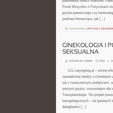
planowania swoich finansów. Pole
Portal Wszystko o Pożyczkach sta
języka prawniczego czy bankowego
podstaw tłumaczące, jak […]
CATEGORIES:
ARTYKUŁY SPONS
GINEKOLOGIA I 
SEKSUALNA
POSTED BY ADMIN
GRU - 1 - 
LCL-Laryngolog.pl – strona in
sprawdzonej wiedzy o chorobach u
się z nowoczesnym podejściem, a
prostym języku, zrozumiałym dla w
Transplantologia. Ten projekt po
laryngologicznych – od typowych i
dolegliwości […]