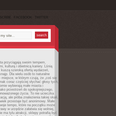
SCRIBE
FACEBOOK
TWITTER
sta przyciągają swoim tempem,
, kulturą i obietnicą kariery. Lśnią
 kuszą szeroką ofertą wydarzeń,
 knajp. Dla wielu osób to naturalne
 miejsce, w którym czują, że „coś się
ednak coraz częściej słychać głosy tych,
omie wybierają małe miasta i
ako przestrzeń do spokojniejszego,
wnoważonego życia. To nie ucieczka
acją, ale próba znalezienia takiej skali,
owiek przestaje być anonimowy. Małe
woje tempo, które na początku może
rawy w urzędzie załatwia się wolniej,
e ma tylu atrakcji, sklepy potrafią być