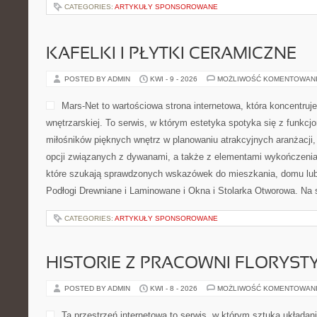
CATEGORIES:
ARTYKUŁY SPONSOROWANE
KAFELKI I PŁYTKI CERAMICZNE
POSTED BY ADMIN
KWI - 9 - 2026
MOŻLIWOŚĆ KOMENTOWAN
Mars-Net to wartościowa strona internetowa, która koncentruj
wnętrzarskiej. To serwis, w którym estetyka spotyka się z funkcj
miłośników pięknych wnętrz w planowaniu atrakcyjnych aranżacji,
opcji związanych z dywanami, a także z elementami wykończenia
które szukają sprawdzonych wskazówek do mieszkania, domu lub 
Podłogi Drewniane i Laminowane i Okna i Stolarka Otworowa. Na 
CATEGORIES:
ARTYKUŁY SPONSOROWANE
HISTORIE Z PRACOWNI FLORYS
POSTED BY ADMIN
KWI - 8 - 2026
MOŻLIWOŚĆ KOMENTOWAN
Ta przestrzeń internetowa to serwis, w którym sztuka układan