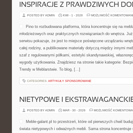
INSPIRACJE Z PRAWDZIWYCH D
POSTED BY ADMIN
KWI - 1 - 2026
MOŻLIWOŚĆ KOMENTOWAN
Pino to rozbudowana platforma, która koncentruje się na meb
młodzieżowych oraz praktycznych rozwiązaniach do wnętrza. Ju
serwisu pokazuje, że jest to miejsce poświęcone urządzaniu wnętr
całej rodziny, a publikowane materiały dotyczą między innymi me
szaf z regulowanymi półkami, estetyki skandynawskiej, własnorę
wygody użytkowania. Znajdziesz na stronie takie kategorie: Bez
Trendy w Meblarstwie. To blog, […]
CATEGORIES:
ARTYKUŁY SPONSOROWANE
NIETYPOWE I EKSTRAWAGANCKI
POSTED BY ADMIN
MAR - 30 - 2026
MOŻLIWOŚĆ KOMENTOWA
Meble-galant.pl to przestrzeń, które od pierwszych chwil budu
świata nietypowych i odważnych mebli. Sama strona koncentruje