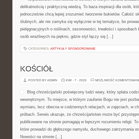
delikatnością i praktyczną wiedzą. To baza inspiracji dla osób, kt
jednocześnie chcą lepiej zrozumieć tworzenie bukietów. Całość s
ślubnych, ale nie zamyka się wyłącznie w tej tematyce, bo prowa
pielęgnacyjnych o roślinach, sezonowości, trwałości i sposobach
osób wrażliwych na piękno, gdzie styl łączy się […]
CATEGORIES:
ARTYKUŁY SPONSOROWANE
KOŚCIÓŁ
POSTED BY ADMIN
KWI - 7 - 2026
MOŻLIWOŚĆ KOMENTOWAN
Blog chrześcijański poświęcony ludzi wiary, który splata cod
wewnętrznym. To miejsce, w którym zaufanie Bogu nie jest pozb
wymiaru, lecz obecna w codziennych relacjach, w zajęciach, w ch
próbach. Serwis ukazuje, że chrześcijaństwo może być przystępne
publikowane na stronie pomagają w lepszym rozumieniu religii. T
które prowadzi do głębszego namysłu, duchowego zatrzymania or
Nowości na stronie […]