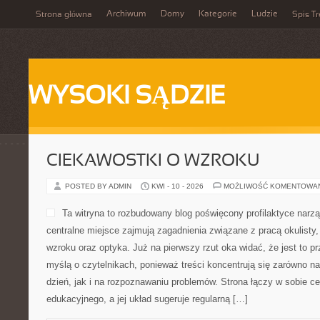
Archiwum
Domy
Kategorie
Ludzie
Strona główna
Spis Tr
WYSOKI SĄDZIE
CIEKAWOSTKI O WZROKU
POSTED BY ADMIN
KWI - 10 - 2026
MOŻLIWOŚĆ KOMENTOWA
Ta witryna to rozbudowany blog poświęcony profilaktyce narz
centralne miejsce zajmują zagadnienia związane z pracą okulisty,
wzroku oraz optyka. Już na pierwszy rzut oka widać, że jest to p
myślą o czytelnikach, ponieważ treści koncentrują się zarówno na
dzień, jak i na rozpoznawaniu problemów. Strona łączy w sobie ce
edukacyjnego, a jej układ sugeruje regularną […]