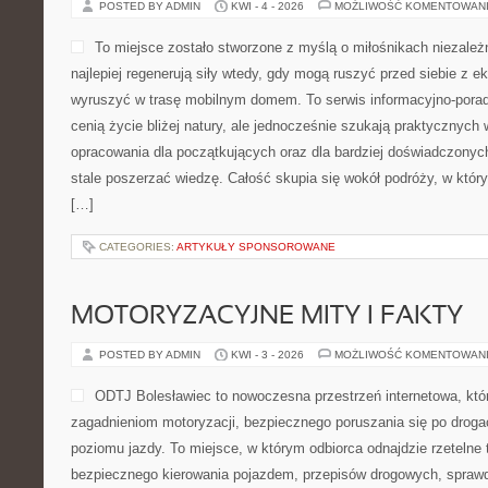
POSTED BY ADMIN
KWI - 4 - 2026
MOŻLIWOŚĆ KOMENTOWAN
To miejsce zostało stworzone z myślą o miłośnikach niezależ
najlepiej regenerują siły wtedy, gdy mogą ruszyć przed siebie z
wyruszyć w trasę mobilnym domem. To serwis informacyjno-porad
cenią życie bliżej natury, ale jednocześnie szukają praktycznych
opracowania dla początkujących oraz dla bardziej doświadczonyc
stale poszerzać wiedzę. Całość skupia się wokół podróży, w który
[…]
CATEGORIES:
ARTYKUŁY SPONSOROWANE
MOTORYZACYJNE MITY I FAKTY
POSTED BY ADMIN
KWI - 3 - 2026
MOŻLIWOŚĆ KOMENTOWAN
ODTJ Bolesławiec to nowoczesna przestrzeń internetowa, któr
zagadnieniom motoryzacji, bezpiecznego poruszania się po drog
poziomu jazdy. To miejsce, w którym odbiorca odnajdzie rzetelne 
bezpiecznego kierowania pojazdem, przepisów drogowych, sprawd