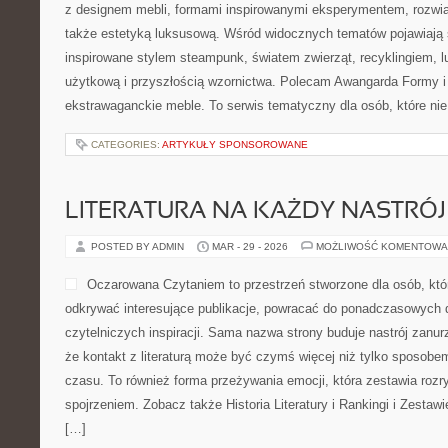
z designem mebli, formami inspirowanymi eksperymentem, rozwi
także estetyką luksusową. Wśród widocznych tematów pojawiają 
inspirowane stylem steampunk, światem zwierząt, recyklingiem, 
użytkową i przyszłością wzornictwa. Polecam Awangarda Formy i
ekstrawaganckie meble. To serwis tematyczny dla osób, które nie
CATEGORIES:
ARTYKUŁY SPONSOROWANE
LITERATURA NA KAŻDY NASTRÓJ
POSTED BY ADMIN
MAR - 29 - 2026
MOŻLIWOŚĆ KOMENTOWA
Oczarowana Czytaniem to przestrzeń stworzone dla osób, które 
odkrywać interesujące publikacje, powracać do ponadczasowych 
czytelniczych inspiracji. Sama nazwa strony buduje nastrój zanurz
że kontakt z literaturą może być czymś więcej niż tylko sposob
czasu. To również forma przeżywania emocji, która zestawia roz
spojrzeniem. Zobacz także Historia Literatury i Rankingi i Zestawie
[…]