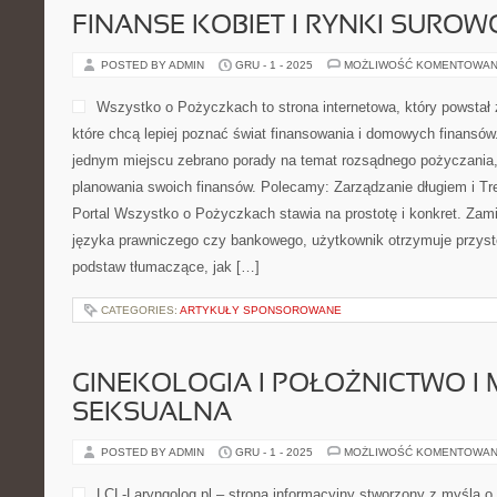
FINANSE KOBIET I RYNKI SURO
POSTED BY ADMIN
GRU - 1 - 2025
MOŻLIWOŚĆ KOMENTOWAN
Wszystko o Pożyczkach to strona internetowa, który powstał
które chcą lepiej poznać świat finansowania i domowych finansów.
jednym miejscu zebrano porady na temat rozsądnego pożyczania, 
planowania swoich finansów. Polecamy: Zarządzanie długiem i Tr
Portal Wszystko o Pożyczkach stawia na prostotę i konkret. Za
języka prawniczego czy bankowego, użytkownik otrzymuje przyst
podstaw tłumaczące, jak […]
CATEGORIES:
ARTYKUŁY SPONSOROWANE
GINEKOLOGIA I POŁOŻNICTWO I
SEKSUALNA
POSTED BY ADMIN
GRU - 1 - 2025
MOŻLIWOŚĆ KOMENTOWAN
LCL-Laryngolog.pl – strona informacyjny stworzony z myślą o 