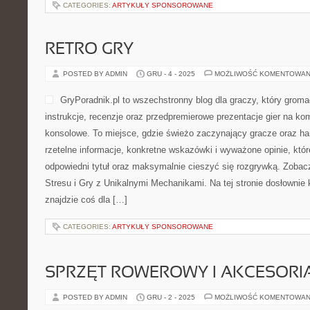
CATEGORIES:
ARTYKUŁY SPONSOROWANE
RETRO GRY
POSTED BY ADMIN
GRU - 4 - 2025
MOŻLIWOŚĆ KOMENTOWAN
GryPoradnik.pl to wszechstronny blog dla graczy, który grom
instrukcje, recenzje oraz przedpremierowe prezentacje gier na kom
konsolowe. To miejsce, gdzie świeżo zaczynający gracze oraz ha
rzetelne informacje, konkretne wskazówki i wyważone opinie, kt
odpowiedni tytuł oraz maksymalnie cieszyć się rozgrywką. Zobac
Stresu i Gry z Unikalnymi Mechanikami. Na tej stronie dosłownie 
znajdzie coś dla […]
CATEGORIES:
ARTYKUŁY SPONSOROWANE
SPRZĘT ROWEROWY I AKCESOR
POSTED BY ADMIN
GRU - 2 - 2025
MOŻLIWOŚĆ KOMENTOWAN