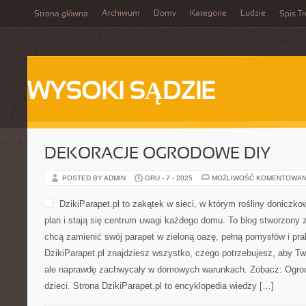
Archiwum
Domy
Kategorie
Ludzie
Strona główna
Spis Tr
WYSOKI SĄDZIE
DEKORACJE OGRODOWE DIY
POSTED BY ADMIN
GRU - 7 - 2025
MOŻLIWOŚĆ KOMENTOWAN
DzikiParapet.pl to zakątek w sieci, w którym rośliny donicz
plan i stają się centrum uwagi każdego domu. To blog stworzony z
chcą zamienić swój parapet w zieloną oazę, pełną pomysłów i pr
DzikiParapet.pl znajdziesz wszystko, czego potrzebujesz, aby Two
ale naprawdę zachwycały w domowych warunkach. Zobacz: Ogrodn
dzieci. Strona DzikiParapet.pl to encyklopedia wiedzy […]