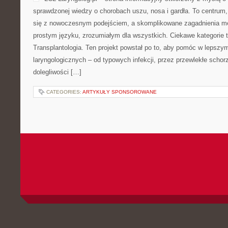
sprawdzonej wiedzy o chorobach uszu, nosa i gardła. To centrum
się z nowoczesnym podejściem, a skomplikowane zagadnienia m
prostym języku, zrozumiałym dla wszystkich. Ciekawe kategorie t
Transplantologia. Ten projekt powstał po to, aby pomóc w lepsz
laryngologicznych – od typowych infekcji, przez przewlekłe schor
dolegliwości […]
CATEGORIES:
ARTYKUŁY SPONSOROWANE