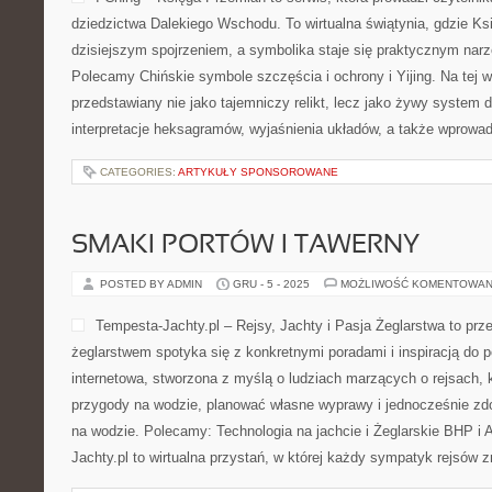
dziedzictwa Dalekiego Wschodu. To wirtualna świątynia, gdzie Ks
dzisiejszym spojrzeniem, a symbolika staje się praktycznym nar
Polecamy Chińskie symbole szczęścia i ochrony i Yijing. Na tej wi
przedstawiany nie jako tajemniczy relikt, lecz jako żywy system 
interpretacje heksagramów, wyjaśnienia układów, a także wprowa
CATEGORIES:
ARTYKUŁY SPONSOROWANE
SMAKI PORTÓW I TAWERNY
POSTED BY ADMIN
GRU - 5 - 2025
MOŻLIWOŚĆ KOMENTOWAN
Tempesta-Jachty.pl – Rejsy, Jachty i Pasja Żeglarstwa to prz
żeglarstwem spotyka się z konkretnymi poradami i inspiracją do p
internetowa, stworzona z myślą o ludziach marzących o rejsach,
przygody na wodzie, planować własne wyprawy i jednocześnie z
na wodzie. Polecamy: Technologia na jachcie i Żeglarskie BHP i
Jachty.pl to wirtualna przystań, w której każdy sympatyk rejsów z