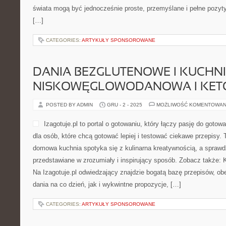
świata mogą być jednocześnie proste, przemyślane i pełne pozyt
[…]
CATEGORIES:
ARTYKUŁY SPONSOROWANE
DANIA BEZGLUTENOWE I KUCHN
NISKOWĘGLOWODANOWA I KET
POSTED BY ADMIN
GRU - 2 - 2025
MOŻLIWOŚĆ KOMENTOWAN
Izagotuje.pl to portal o gotowaniu, który łączy pasję do goto
dla osób, które chcą gotować lepiej i testować ciekawe przepisy. 
domowa kuchnia spotyka się z kulinarna kreatywnością, a sprawd
przedstawiane w zrozumiały i inspirujący sposób. Zobacz także: 
Na Izagotuje.pl odwiedzający znajdzie bogatą bazę przepisów, o
dania na co dzień, jak i wykwintne propozycje, […]
CATEGORIES:
ARTYKUŁY SPONSOROWANE