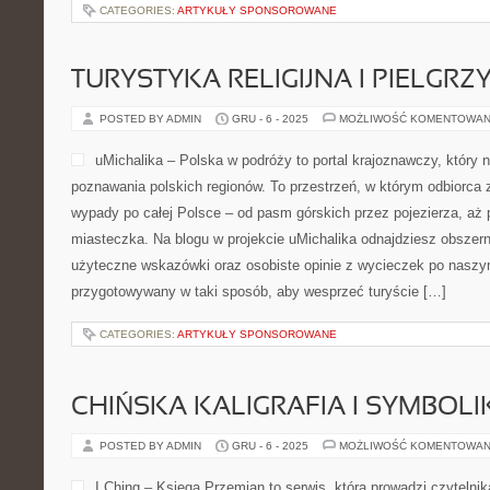
CATEGORIES:
ARTYKUŁY SPONSOROWANE
TURYSTYKA RELIGIJNA I PIELG
POSTED BY ADMIN
GRU - 6 - 2025
MOŻLIWOŚĆ KOMENTOWAN
uMichalika – Polska w podróży to portal krajoznawczy, który na
poznawania polskich regionów. To przestrzeń, w którym odbiorca z
wypady po całej Polsce – od pasm górskich przez pojezierza, aż
miasteczka. Na blogu w projekcie uMichalika odnajdziesz obszerne
użyteczne wskazówki oraz osobiste opinie z wycieczek po naszym
przygotowywany w taki sposób, aby wesprzeć turyście […]
CATEGORIES:
ARTYKUŁY SPONSOROWANE
CHIŃSKA KALIGRAFIA I SYMBOL
POSTED BY ADMIN
GRU - 6 - 2025
MOŻLIWOŚĆ KOMENTOWAN
I Ching – Księga Przemian to serwis, która prowadzi czytelni