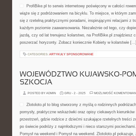
ProfiBike.pl to serwis internetowy poświęcony w całości row
wiąże się z podróżowaniem na bicyklu. To miejsce, w którym zam
się z rzetelną praktycznymi poradami, inspirującymi relacjami z t
każdym poziomie zaawansowania. Niezależnie od tego, czy dopi
jazdą, czy od lat trenujesz kolarstwo, na ProfiBike.pl znajdziesz 
poszerzać horyzonty. Zobacz koniecznie Kobiety w kolarstwie […
CATEGORIES:
ARTYKUŁY SPONSOROWANE
WOJEWÓDZTWO KUJAWSKO-POMO
SZKOCJA
POSTED BY ADMIN
GRU - 2 - 2025
MOŻLIWOŚĆ KOMENTOWAN
Zlotoloto.pl to blog stworzony z myślą o rodzinnych podróżach
pomysły, praktyczne wskazówki oraz opisy ciekawych kierunków 
przestrzeń, gdzie rodzice z dziećmi szukające rzetelnych treści
po świecie podróży z najmłodszymi i nieco starszymi pociechami
Pomysł na weekend i Pomysł na weekend. Zlotoloto.pl pokazuje,