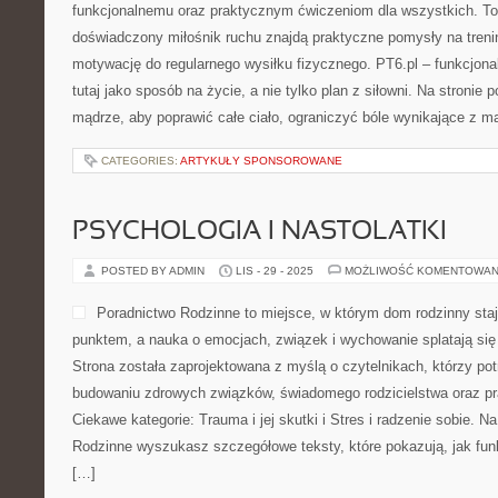
funkcjonalnemu oraz praktycznym ćwiczeniom dla wszystkich. To 
doświadczony miłośnik ruchu znajdą praktyczne pomysły na trenin
motywację do regularnego wysiłku fizycznego. PT6.pl – funkcjonal
tutaj jako sposób na życie, a nie tylko plan z siłowni. Na stronie
mądrze, aby poprawić całe ciało, ograniczyć bóle wynikające z mał
CATEGORIES:
ARTYKUŁY SPONSOROWANE
PSYCHOLOGIA I NASTOLATKI
POSTED BY ADMIN
LIS - 29 - 2025
MOŻLIWOŚĆ KOMENTOWAN
Poradnictwo Rodzinne to miejsce, w którym dom rodzinny sta
punktem, a nauka o emocjach, związek i wychowanie splatają się
Strona została zaprojektowana z myślą o czytelnikach, którzy potr
budowaniu zdrowych związków, świadomego rodzicielstwa oraz p
Ciekawe kategorie: Trauma i jej skutki i Stres i radzenie sobie. N
Rodzinne wyszukasz szczegółowe teksty, które pokazują, jak fun
[…]