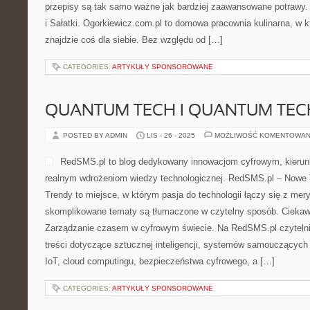
przepisy są tak samo ważne jak bardziej zaawansowane potrawy. 
i Sałatki. Ogorkiewicz.com.pl to domowa pracownia kulinarna, w 
znajdzie coś dla siebie. Bez względu od […]
CATEGORIES:
ARTYKUŁY SPONSOROWANE
QUANTUM TECH I QUANTUM TEC
POSTED BY ADMIN
LIS - 26 - 2025
MOŻLIWOŚĆ KOMENTOWAN
RedSMS.pl to blog dedykowany innowacjom cyfrowym, kierunk
realnym wdrożeniom wiedzy technologicznej. RedSMS.pl – Nowe T
Trendy to miejsce, w którym pasja do technologii łączy się z mer
skomplikowane tematy są tłumaczone w czytelny sposób. Ciekawe 
Zarządzanie czasem w cyfrowym świecie. Na RedSMS.pl czytelni
treści dotyczące sztucznej inteligencji, systemów samouczących
IoT, cloud computingu, bezpieczeństwa cyfrowego, a […]
CATEGORIES:
ARTYKUŁY SPONSOROWANE