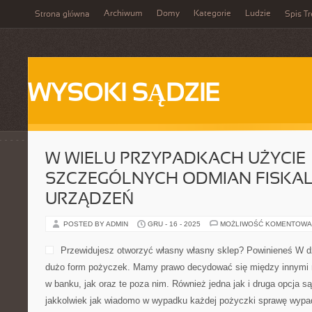
Archiwum
Domy
Kategorie
Ludzie
Strona główna
Spis Tr
WYSOKI SĄDZIE
W WIELU PRZYPADKACH UŻYCIE
SZCZEGÓLNYCH ODMIAN FISKA
URZĄDZEŃ
POSTED BY ADMIN
GRU - 16 - 2025
MOŻLIWOŚĆ KOMENTOWA
Przewidujesz otworzyć własny własny sklep? Powinieneś W dz
dużo form pożyczek. Mamy prawo decydować się między innymi n
w banku, jak oraz te poza nim. Również jedna jak i druga opcja są
jakkolwiek jak wiadomo w wypadku każdej pożyczki sprawę wypad