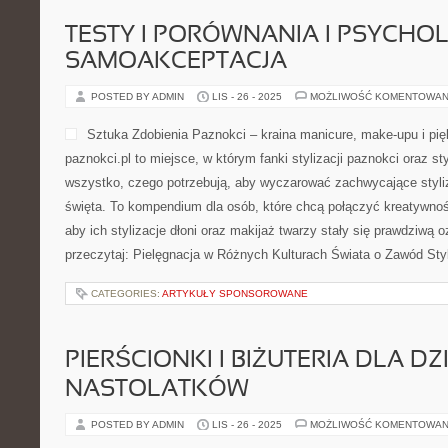
TESTY I PORÓWNANIA I PSYCHOL
SAMOAKCEPTACJA
POSTED BY ADMIN
LIS - 26 - 2025
MOŻLIWOŚĆ KOMENTOWAN
Sztuka Zdobienia Paznokci – kraina manicure, make-upu i pię
paznokci.pl to miejsce, w którym fanki stylizacji paznokci oraz st
wszystko, czego potrzebują, aby wyczarować zachwycające styliz
święta. To kompendium dla osób, które chcą połączyć kreatywnoś
aby ich stylizacje dłoni oraz makijaż twarzy stały się prawdziwą 
przeczytaj: Pielęgnacja w Różnych Kulturach Świata o Zawód Styli
CATEGORIES:
ARTYKUŁY SPONSOROWANE
PIERŚCIONKI I BIŻUTERIA DLA DZI
NASTOLATKÓW
POSTED BY ADMIN
LIS - 26 - 2025
MOŻLIWOŚĆ KOMENTOWAN