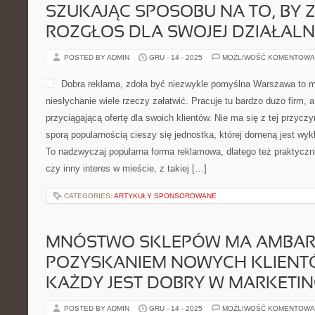
SZUKAJĄC SPOSOBU NA TO, BY 
ROZGŁOS DLA SWOJEJ DZIAŁALN
POSTED BY ADMIN
GRU - 14 - 2025
MOŻLIWOŚĆ KOMENTOWA
Dobra reklama, zdoła być niezwykle pomyślna Warszawa to m
niesłychanie wiele rzeczy załatwić. Pracuje tu bardzo dużo firm, 
przyciągającą ofertę dla swoich klientów. Nie ma się z tej przyc
sporą popularnością cieszy się jednostka, której domeną jest wy
To nadzwyczaj popularna forma reklamowa, dlatego też praktyczn
czy inny interes w mieście, z takiej […]
CATEGORIES:
ARTYKUŁY SPONSOROWANE
MNÓSTWO SKLEPÓW MA AMBAR
POZYSKANIEM NOWYCH KLIENTÓ
KAŻDY JEST DOBRY W MARKETI
POSTED BY ADMIN
GRU - 14 - 2025
MOŻLIWOŚĆ KOMENTOWA