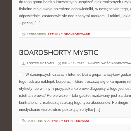
do tego grona bardzo korzystnych urządzeń elektronicznych uży
fiskalne maja swoje przeróżne odpowiedniki, w następstwie tego, 
odpowiedniej zastanowić się nad znanymi markami, i takimi, jaki
– poznaj […]
CATEGORIES:
ARTYKUŁY SPONSOROWANE
BOARDSHORTY MYSTIC
POSTED BY ADMIN
GRU - 13 - 2025
MOŻLIWOŚĆ KOMENTOWA
W dzisiejszych czasach Internet Duża grupa fanatyków gadż
tego rodzaju naklejek korporacji, które troszczą się o kampanię 
etykiety lub w innym przypadku kolorowe długopisy z logo jednost
istotna sprawa? Po pierwsze – taki gadżet rozdawany jest za dar
kontrahenci z rozkoszą szukają tego typu akcesoriów. Po drugie –
niesłychanie wielokrotnie pokazują nie tylko […]
CATEGORIES:
ARTYKUŁY SPONSOROWANE