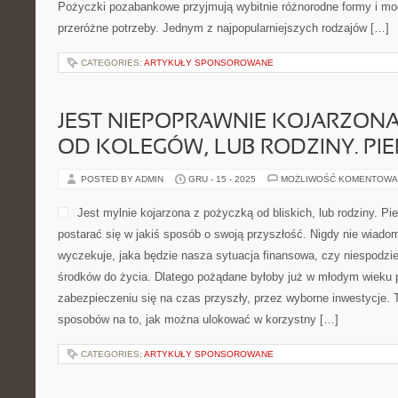
Pożyczki pozabankowe przyjmują wybitnie różnorodne formy i mog
przeróżne potrzeby. Jednym z najpopularniejszych rodzajów […]
CATEGORIES:
ARTYKUŁY SPONSOROWANE
JEST NIEPOPRAWNIE KOJARZON
OD KOLEGÓW, LUB RODZINY. PI
POSTED BY ADMIN
GRU - 15 - 2025
MOŻLIWOŚĆ KOMENTOWA
Jest mylnie kojarzona z pożyczką od bliskich, lub rodziny. P
postarać się w jakiś sposób o swoją przyszłość. Nigdy nie wiado
wyczekuje, jaka będzie nasza sytuacja finansowa, czy niespodzi
środków do życia. Dlatego pożądane byłoby już w młodym wieku
zabezpieczeniu się na czas przyszły, przez wyborne inwestycje. 
sposobów na to, jak można ulokować w korzystny […]
CATEGORIES:
ARTYKUŁY SPONSOROWANE