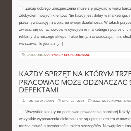
Zakup dobrego ubezpieczenia może się przydać w wielu bard
zdobyciem nowych klientów. Nie każdy jest dobry w marketingu, ni
przez rywalizację i zarobić na swojej działalności. W takich prz
zwrócić się do fachowców w dyscyplinie marketingu i poprosić ic
reklamy dla naszego sklepu. Takie firmy, zaświadczają m.in. służ
warszawa. To jedna z […]
CATEGORIES:
ARTYKUŁY SPONSOROWANE
KAŻDY SPRZĘT NA KTÓRYM TRZ
PRACOWAĆ MOŻE ODZNACZAĆ 
DEFEKTAMI
POSTED BY ADMIN
GRU - 13 - 2025
MOŻLIWOŚĆ KOMENTOWA
Wszystkie koszty na podstawie prowadzenia osobistej Każdy 
wszystkie wyposażenia elektroniczne są uproszczeniem w nowo
można mówić o przydatności takich szczegółów. Niewątpliwie kasy