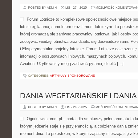
POSTED BY ADMIN
LIS - 27 - 2025
MOŻLIWOŚĆ KOMENTOWAN
Forum Lotnicze to kompleksowe społecznościowe miejsce po
lotniczej, lataniu, samolotom oraz firmom lotniczym. To przestrze
której gromadzą się zarówno pracownicy lotnictwa, jak i osoby p
zdobywać wiedzę lotnictwa oraz dzielić się doświadczeniami. Pol
i Eksperymentalne projekty lotnicze. Forum Lotnicze daje szansę
informacji o odrzutowcach liniowych, maszynach bojowych, komunik
Aviation. Użytkownicy mogą zadawać pytania, dzielić […]
CATEGORIES:
ARTYKUŁY SPONSOROWANE
DANIA WEGETARIAŃSKIE I DANI
POSTED BY ADMIN
LIS - 26 - 2025
MOŻLIWOŚĆ KOMENTOWAN
Ogorkiewicz.com.pl – portal dla smakoszy pełen aromatu to k
którym jedzenie staje się przyjemnością, a codzienne dania zmie
moment dnia. To przestrzeń, w którym zapachy mieszają się z kol