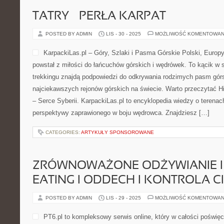
TATRY – PERŁA KARPAT
POSTED BY ADMIN
LIS - 30 - 2025
MOŻLIWOŚĆ KOMENTOWAN
KarpackiLas.pl – Góry, Szlaki i Pasma Górskie Polski, Europy i
powstał z miłości do łańcuchów górskich i wędrówek. To kącik w s
trekkingu znajdą podpowiedzi do odkrywania rodzimych pasm górs
najciekawszych rejonów górskich na świecie. Warto przeczytać Hi
– Serce Syberii. KarpackiLas.pl to encyklopedia wiedzy o terenac
perspektywy zaprawionego w boju wędrowca. Znajdziesz […]
CATEGORIES:
ARTYKUŁY SPONSOROWANE
ZRÓWNOWAŻONE ODŻYWIANIE I
EATING I ODDECH I KONTROLA C
POSTED BY ADMIN
LIS - 29 - 2025
MOŻLIWOŚĆ KOMENTOWAN
PT6.pl to kompleksowy serwis online, który w całości poświęc