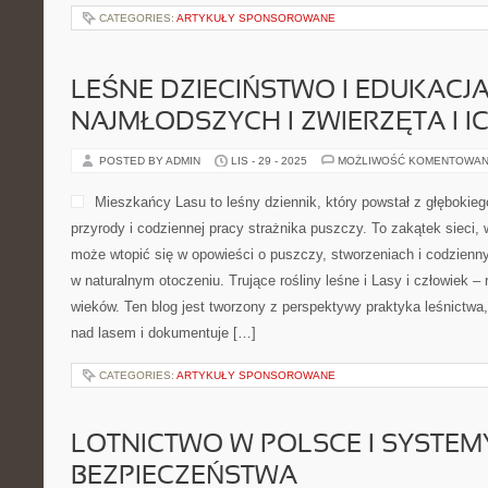
CATEGORIES:
ARTYKUŁY SPONSOROWANE
LEŚNE DZIECIŃSTWO I EDUKACJ
NAJMŁODSZYCH I ZWIERZĘTA I I
POSTED BY ADMIN
LIS - 29 - 2025
MOŻLIWOŚĆ KOMENTOWAN
Mieszkańcy Lasu to leśny dziennik, który powstał z głębokieg
przyrody i codziennej pracy strażnika puszczy. To zakątek sieci, 
może wtopić się w opowieści o puszczy, stworzeniach i codzienn
w naturalnym otoczeniu. Trujące rośliny leśne i Lasy i człowiek – 
wieków. Ten blog jest tworzony z perspektywy praktyka leśnictwa
nad lasem i dokumentuje […]
CATEGORIES:
ARTYKUŁY SPONSOROWANE
LOTNICTWO W POLSCE I SYSTEM
BEZPIECZEŃSTWA