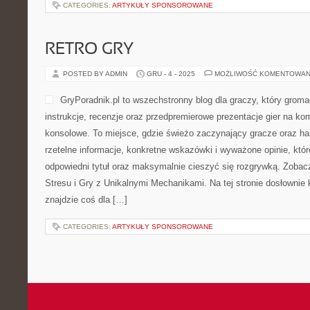
CATEGORIES:
ARTYKUŁY SPONSOROWANE
RETRO GRY
POSTED BY ADMIN
GRU - 4 - 2025
MOŻLIWOŚĆ KOMENTOWAN
GryPoradnik.pl to wszechstronny blog dla graczy, który grom
instrukcje, recenzje oraz przedpremierowe prezentacje gier na kom
konsolowe. To miejsce, gdzie świeżo zaczynający gracze oraz ha
rzetelne informacje, konkretne wskazówki i wyważone opinie, kt
odpowiedni tytuł oraz maksymalnie cieszyć się rozgrywką. Zobac
Stresu i Gry z Unikalnymi Mechanikami. Na tej stronie dosłownie 
znajdzie coś dla […]
CATEGORIES:
ARTYKUŁY SPONSOROWANE