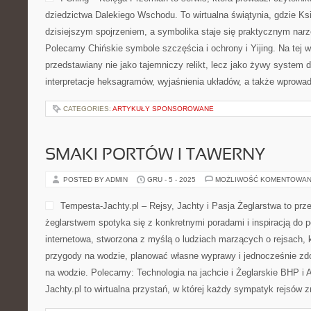
dziedzictwa Dalekiego Wschodu. To wirtualna świątynia, gdzie Ks
dzisiejszym spojrzeniem, a symbolika staje się praktycznym nar
Polecamy Chińskie symbole szczęścia i ochrony i Yijing. Na tej wi
przedstawiany nie jako tajemniczy relikt, lecz jako żywy system 
interpretacje heksagramów, wyjaśnienia układów, a także wprowa
CATEGORIES:
ARTYKUŁY SPONSOROWANE
SMAKI PORTÓW I TAWERNY
POSTED BY ADMIN
GRU - 5 - 2025
MOŻLIWOŚĆ KOMENTOWAN
Tempesta-Jachty.pl – Rejsy, Jachty i Pasja Żeglarstwa to prz
żeglarstwem spotyka się z konkretnymi poradami i inspiracją do p
internetowa, stworzona z myślą o ludziach marzących o rejsach,
przygody na wodzie, planować własne wyprawy i jednocześnie z
na wodzie. Polecamy: Technologia na jachcie i Żeglarskie BHP i
Jachty.pl to wirtualna przystań, w której każdy sympatyk rejsów z