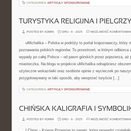
CATEGORIES:
ARTYKUŁY SPONSOROWANE
TURYSTYKA RELIGIJNA I PIELG
POSTED BY ADMIN
GRU - 6 - 2025
MOŻLIWOŚĆ KOMENTOWAN
uMichalika – Polska w podróży to portal krajoznawczy, który na
poznawania polskich regionów. To przestrzeń, w którym odbiorca z
wypady po całej Polsce – od pasm górskich przez pojezierza, aż
miasteczka. Na blogu w projekcie uMichalika odnajdziesz obszerne
użyteczne wskazówki oraz osobiste opinie z wycieczek po naszym
przygotowywany w taki sposób, aby wesprzeć turyście […]
CATEGORIES:
ARTYKUŁY SPONSOROWANE
CHIŃSKA KALIGRAFIA I SYMBOL
POSTED BY ADMIN
GRU - 6 - 2025
MOŻLIWOŚĆ KOMENTOWAN
I Ching – Księga Przemian to serwis, która prowadzi czytelni