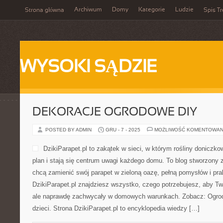
Archiwum
Domy
Kategorie
Ludzie
Strona główna
Spis Tr
WYSOKI SĄDZIE
DEKORACJE OGRODOWE DIY
POSTED BY ADMIN
GRU - 7 - 2025
MOŻLIWOŚĆ KOMENTOWAN
DzikiParapet.pl to zakątek w sieci, w którym rośliny donicz
plan i stają się centrum uwagi każdego domu. To blog stworzony z
chcą zamienić swój parapet w zieloną oazę, pełną pomysłów i pr
DzikiParapet.pl znajdziesz wszystko, czego potrzebujesz, aby Two
ale naprawdę zachwycały w domowych warunkach. Zobacz: Ogrodn
dzieci. Strona DzikiParapet.pl to encyklopedia wiedzy […]