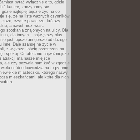
 Zamiast pytać wyłącznie o to, gdzie
robić karierę, zaczynamy się
 gdzie najlepiej będzie żyć na co
je się, że na listę ważnych czynników
e cisza, czyste powietrze, krótszy
dzie, a nawet możliwość
go spotkania znajomych na ulicy. Dla
inus, dla innych – największy plus.
nie jest lepsze ani gorsze od dużego –
tu inne. Daje szansę na życie w
ali, z większą ilością przestrzeni na
urę i spokój. Ostatecznie najważniejsze
ile atrakcji ma nasze miejsce
a, ale czy pozwala nam żyć w zgodzie
 wielu osób odpowiedzią na to pytanie
 niewielkie miasteczko, którego nazwy
 poza mieszkańcami, ale które dla nich
wiatem.