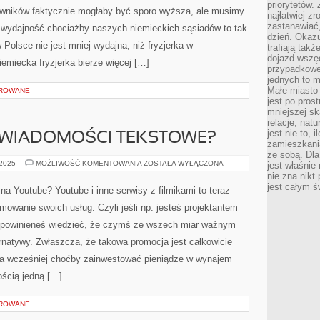
priorytetów.
ŻYCIU?
owników faktycznie mogłaby być sporo wyższa, ale musimy
najłatwiej z
zastanawiać,
 wydajność chociażby naszych niemieckich sąsiadów to tak
dzień. Okazu
Polsce nie jest mniej wydajna, niż fryzjerka w
trafiają takż
dojazd wszę
iemiecka fryzjerka bierze więcej […]
przypadkowe
jednych to m
Małe miasto 
OROWANE
jest po pros
mniejszej sk
relacje, nat
jest nie to, 
J WIADOMOŚCI TEKSTOWE?
zamieszkani
ze sobą. Dla
JAK
 2025
MOŻLIWOŚĆ KOMENTOWANIA
ZOSTAŁA WYŁĄCZONA
jest właśnie
SŁAĆ
nie zna nikt
TANIEJ
jest całym ś
WIADOMOŚCI
a Youtube? Youtube i inne serwisy z filmikami to teraz
TEKSTOWE?
owanie swoich usług. Czyli jeśli np. jesteś projektantem
, powinieneś wiedzieć, że czymś ze wszech miar ważnym
ernatywy. Zwłaszcza, że takowa promocja jest całkowicie
ba wcześniej choćby zainwestować pieniądze w wynajem
ością jedną […]
OROWANE