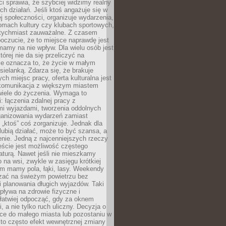
 sprawia, że szybciej widzimy realny
h działań. Jeśli ktoś angażuje się w
ej społeczności, organizuje wydarzenia,
mach kultury czy klubach sportowych,
atychmiast zauważalne. Z czasem
poczucie, że to miejsce naprawdę jest
mamy na nie wpływ. Dla wielu osób jest
tórej nie da się przeliczyć na
ie oznacza to, że życie w małym
 sielanką. Zdarza się, że brakuje
ch miejsc pracy, oferta kulturalna jest
komunikacja z większym miastem
wiele do życzenia. Wymaga to
: łączenia zdalnej pracy z
mi wyjazdami, tworzenia oddolnych
rganizowania wydarzeń zamiast
 „ktoś” coś zorganizuje. Jednak dla
 lubią działać, może to być szansa, a
enie. Jedną z najcenniejszych rzeczy
ście jest możliwość częstego
aturą. Nawet jeśli nie mieszkamy
 na wsi, zwykle w zasięgu krótkiej
em mamy pola, łąki, lasy. Weekendy
ać na świeżym powietrzu bez
 planowania długich wyjazdów. Taki
pływa na zdrowie fizyczne i
 łatwiej odpocząć, gdy za oknem
, a nie tylko ruch uliczny. Decyzja o
ce do małego miasta lub pozostaniu w
 to często efekt wewnętrznej zmiany