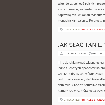
taka, że wydajność polskich prac
zwrócić uwagę, że bardzo wysoka
naprawdę mit. W końcu fryzjerka w 
monachijskim salonie. Po prostu n
CATEGORIES:
ARTYKUŁY SPONS
JAK SŁAĆ TANIE
POSTED BY ADMIN
GRU - 28 -
Jak reklamować własne usługi n
jedne z lepszych sposobów na prom
wnętrz, który działa w Warszawie
jest to, aby wykorzystać takie alt
darmowa. Chociaż naturalnie trze
kamery red one, która jest z pewn
CATEGORIES:
ARTYKUŁY SPONS