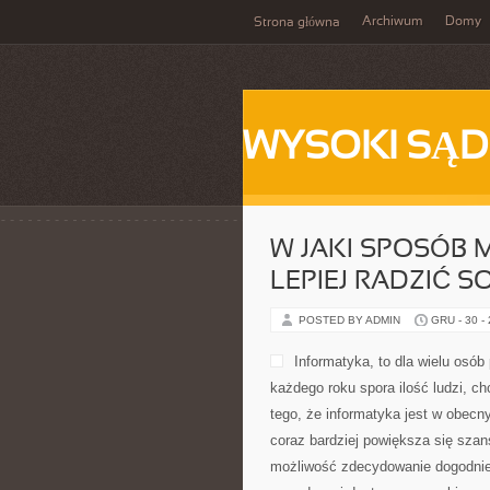
Archiwum
Domy
Strona główna
WYSOKI SĄD
W JAKI SPOSÓB
LEPIEJ RADZIĆ SO
POSTED BY ADMIN
GRU - 30 -
Informatyka, to dla wielu osó
każdego roku spora ilość ludzi, ch
tego, że informatyka jest w obecny
coraz bardziej powiększa się szans
możliwość zdecydowanie dogodniej