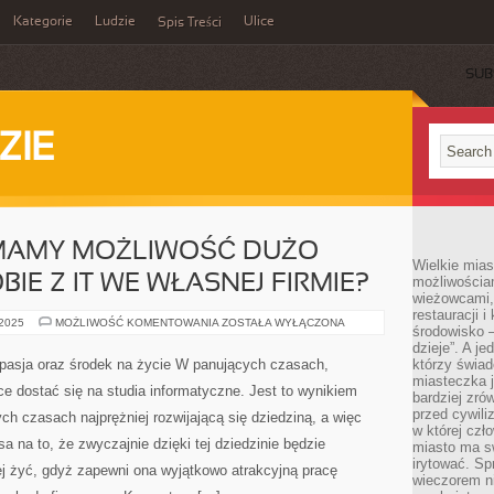
Kategorie
Ludzie
Ulice
Spis Treści
SUB
ZIE
 MAMY MOŻLIWOŚĆ DUŻO
Wielkie mia
BIE Z IT WE WŁASNEJ FIRMIE?
możliwościami
wieżowcami,
restauracji i
W
 2025
MOŻLIWOŚĆ KOMENTOWANIA
ZOSTAŁA WYŁĄCZONA
środowisko –
JAKI
SPOSÓB
dzieje”. A j
MAMY
b pasja oraz środek na życie W panujących czasach,
którzy świad
MOŻLIWOŚĆ
miasteczka j
DUŻO
ce dostać się na studia informatyczne. Jest to wynikiem
LEPIEJ
bardziej zró
RADZIĆ
przed cywiliz
ch czasach najprężniej rozwijającą się dziedziną, a więc
SOBIE
w której czł
Z
a na to, że zwyczajnie dzięki tej dziedzinie będzie
IT
miasto ma s
WE
irytować. Sp
WŁASNEJ
 żyć, gdyż zapewni ona wyjątkowo atrakcyjną pracę
wieczorem ni
FIRMIE?