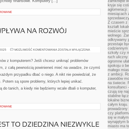
zychody finansowe. Komputery […]
zamknięte w
kryje się co
aglomeracji:
OROWANE
miesiącach 
sprzedawczyn
Z czasem z p
kształt loka
WPŁYWA NA ROZWÓJ
mieście sprz
wolnego. Zam
odkrywamy po
przestaje by
codziennym 
INFORMATYKA,
 2025
MOŻLIWOŚĆ KOMENTOWANIA
ZOSTAŁA WYŁĄCZONA
szkoły czy n
WPŁYWA
NA
ruch uliczny
ROZWÓJ
emów z komputerem? Jeśli chcesz uniknąć problemów
ogromne ułat
KOMPUTERÓW
spokoju o be
, z całą pewnością powinieneś mieć na uwadze, że czymś
małego mias
z ambicji. Ro
każdym przypadku dbać o niego. A nikt nie powiedział, że
zawodów mo
 Potem są spore problemy, których lepiej unikać.
na świecie. 
konsultanci
ą do tanich, a kiedy nie będziemy wcale dbali o komputer,
czują się na
stabilne łąc
lokalne bizn
całym kraju
OROWANE
prowadzony
czy platfor
się w małym
wynajętym b
EST TO DZIEDZINA NIEZWYKLE
miasto ma t