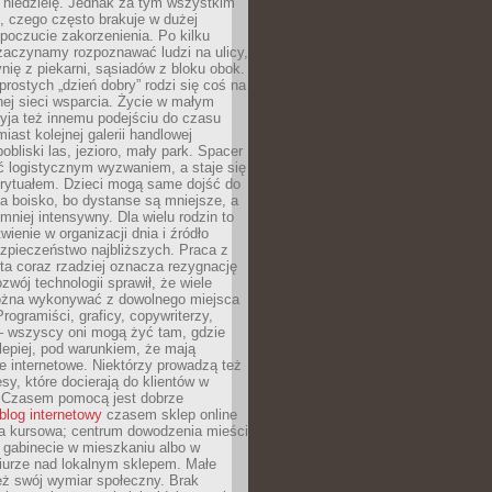
 niedzielę. Jednak za tym wszystkim
ś, czego często brakuje w dużej
 poczucie zakorzenienia. Po kilku
zaczynamy rozpoznawać ludzi na ulicy,
ię z piekarni, sąsiadów z bloku obok.
rostych „dzień dobry” rodzi się coś na
lnej sieci wsparcia. Życie w małym
yja też innemu podejściu do czasu
iast kolejnej galerii handlowej
bliski las, jezioro, mały park. Spacer
ć logistycznym wyzwaniem, a staje się
rytuałem. Dzieci mogą same dojść do
a boisko, bo dystanse są mniejsze, a
 mniej intensywny. Dla wielu rodzin to
wienie w organizacji dnia i źródło
zpieczeństwo najbliższych. Praca z
ta coraz rzadziej oznacza rezygnację
zwój technologii sprawił, że wiele
żna wykonywać z dowolnego miejsca
Programiści, graficy, copywriterzy,
 – wszyscy oni mogą żyć tam, gdzie
jlepiej, pod warunkiem, że mają
ze internetowe. Niektórzy prowadzą też
esy, które docierają do klientów w
. Czasem pomocą jest dobrze
blog internetowy
czasem sklep online
ma kursowa; centrum dowodzenia mieści
 gabinecie w mieszkaniu albo w
iurze nad lokalnym sklepem. Małe
eż swój wymiar społeczny. Brak