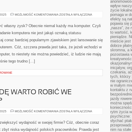
anonimowości
Ę
wpływ naszyc
życie lokaln
pomaga w do
INFORMATYKA,
 2025
MOŻLIWOŚĆ KOMENTOWANIA
ZOSTAŁA WYŁĄCZONA
JEST
efekty są n
TO
pojawia się 
DZIEDZINA
ć własny zysk? Obecnie niemal każdy ma komputer. Czyli
NIEZWYKLE
„nasze”, że 
ROZWIJAJĄCA
to wartość, k
adanie komputera nie jest jakąś oznaką statusu
SIĘ
pieniądze. N
iaj coraz bardziej popularnym zjawiskiem jest lansowanie się
mieście jest
dobrze płatny
erem. Cóż, szczera prawda jest taka, że jeżeli wchodzi w
skromna, a 
uter, to niestety nie można powiedzieć, iż ludzie nie mają
pozostawia 
kreatywności
nie tego trudno […]
okazjonalny
inicjatyw, o
czekania, aż
OROWANE
tych, którzy
nie ogranicz
w małym mie
kontaktu z n
DĘ WARTO ROBIĆ WE
bezpośrednio
jazdy rower
?
można spędz
konieczności
CO
 2025
MOŻLIWOŚĆ KOMENTOWANIA
ZOSTAŁA WYŁĄCZONA
rytm życia w
TAK
psychiczne:
NAPRAWDĘ
słychać ptaki
WARTO
zwiększyć wydajność w swojej firmie? Cóż, obecnie coraz
ROBIĆ
przeprowadz
WE
 zbyt niska wydajność polskich pracowników. Prawda jest
nim na stałe
WŁASNYM