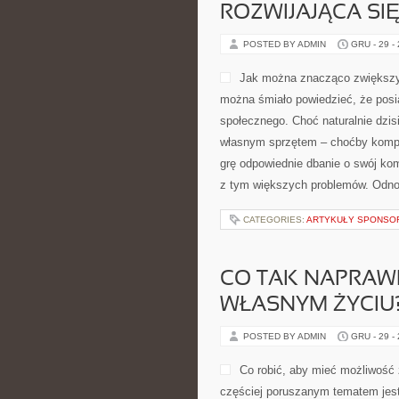
ROZWIJAJĄCA SI
POSTED BY ADMIN
GRU - 29 -
Jak można znacząco zwiększy
można śmiało powiedzieć, że posi
społecznego. Choć naturalnie dzis
własnym sprzętem – choćby komput
grę odpowiednie dbanie o swój komp
z tym większych problemów. Odnoś
CATEGORIES:
ARTYKUŁY SPONS
CO TAK NAPRAW
WŁASNYM ŻYCIU
POSTED BY ADMIN
GRU - 29 -
Co robić, aby mieć możliwość 
częściej poruszanym tematem jest