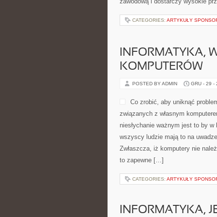
zawodową i dostarczy wysokie pr
CATEGORIES:
ARTYKUŁY SPONS
INFORMATYKA, 
KOMPUTERÓW
POSTED BY ADMIN
GRU - 29 -
Co zrobić, aby uniknąć probl
związanych z własnym komputerem
niesłychanie ważnym jest to by w 
wszyscy ludzie mają to na uwadze.
Zwłaszcza, iż komputery nie należ
to zapewne […]
CATEGORIES:
ARTYKUŁY SPONS
INFORMATYKA, J