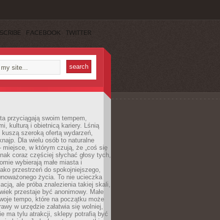
SCRIBE
FACEBOOK
TWITTER
sta przyciągają swoim tempem,
, kulturą i obietnicą kariery. Lśnią
 kuszą szeroką ofertą wydarzeń,
 knajp. Dla wielu osób to naturalne
 miejsce, w którym czują, że „coś się
ednak coraz częściej słychać głosy tych,
omie wybierają małe miasta i
ako przestrzeń do spokojniejszego,
wnoważonego życia. To nie ucieczka
acją, ale próba znalezienia takiej skali,
owiek przestaje być anonimowy. Małe
woje tempo, które na początku może
rawy w urzędzie załatwia się wolniej,
e ma tylu atrakcji, sklepy potrafią być